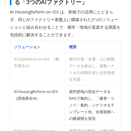
る「3つのAIファクトリー」
AI HousingReform on IDX は、単独での活用にとどまら
ず、同じAIファクトリー基盤上に構築された2つのソリュー
ションと組み合わせることで、都市・地域が直面する課題を
包括的に解決することができます。
ソリューション
概要
AI CityReform on IDX （都
都市計画・交通・人口動態
市再生AI）
データを統合し、複数シナ
リオの自動生成と合意形成
を支援
AI HousingReform on IDX
老朽団地の現況データを
（団地再生AI）
RAGで集約し、「建替・リ
ノベ・集約」シナリオをテ
ンプレート化。全国規模へ
の横展開を実現
AI DisasterRecovery on
被害状況の報告・点検記録