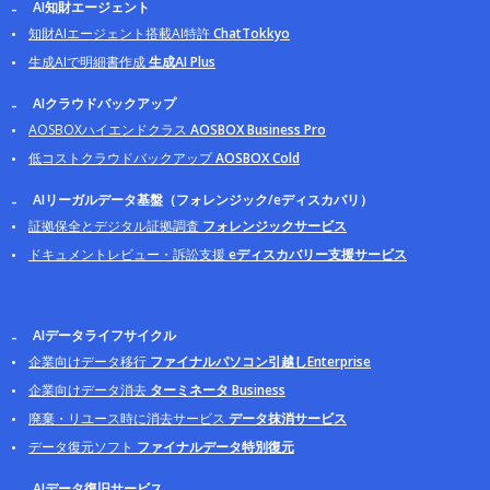
AI知財エージェント
知財AIエージェント搭載AI特許
ChatTokkyo
生成AIで明細書作成
生成AI Plus
AIクラウドバックアップ
AOSBOXハイエンドクラス
AOSBOX Business Pro
低コストクラウドバックアップ
AOSBOX Cold
AIリーガルデータ基盤（フォレンジック/eディスカバリ）
証拠保全とデジタル証拠調査
フォレンジックサービス
ドキュメントレビュー・訴訟支援
eディスカバリー支援サービス
AIデータライフサイクル
企業向けデータ移行
ファイナルパソコン引越しEnterprise
企業向けデータ消去
ターミネータ Business
廃棄・リユース時に消去サービス
データ抹消サービス
データ復元ソフト
ファイナルデータ特別復元
AIデータ復旧サービス