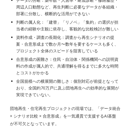
データの分断：築年数・入居率・耐震診断・修繕履歴・
周辺人口動態など、再生判断に必要なデータが各組織・
部署に分散し、横断的な活用ができない
判断の属人化：「建替」「リノベ」「集約」の選択が担
当者の経験や主観に依存し、客観的な比較検討が難しい
資料作成・調査の長期化：調査から再生シナリオの提
案・合意形成まで数か月〜数年を要するケースも多く、
プロジェクト全体のスピードを阻害している
合意形成の困難さ：住民・自治体・関係機関への説明資
料の作成が属人的で、共通理解を得るまでに多大な時間
とコストがかかる
全国規模への横展開の難しさ：個別対応が前提となって
おり、全国約70万戸に及ぶ団地再生への効率的な展開が
実現できていない。
団地再生・住宅再生プロジェクトの現場では、「データ統合
× シナリオ比較 × 合意形成」を一気通貫で支援するAI基盤
が不可欠となっています。