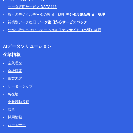
データ復旧サービス
DATA119
故人のデジタルデータの復旧・整理
デジタル遺品復旧・整理
補償型データ復旧
データ復旧安心サービスパック
外部に持ち出せないデータの復旧
オンサイト（出張）復旧
AIデータソリューション
企業情報
企業理念
会社概要
事業内容
リーダーシップ
所在地
企業行動規範
沿革
採用情報
パートナー