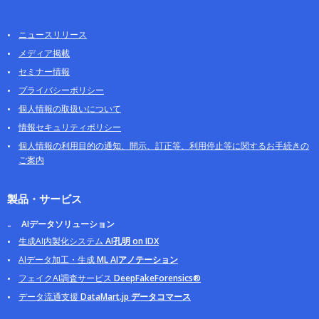
ニュースリリース
メディア掲載
セミナー情報
プライバシーポリシー
個人情報の取扱いについて
情報セキュリティポリシー
個人情報の利用目的の通知、開示、訂正等、利用停止等に関するお手続きの
ご案内
製品・サービス
AIデータソリューション
生成AI内製化システム
AI孔明 on IDX
AIデータ加工・生成
ML AIアノテーション
フェイクAI調査サービス
DeepFakeForensics®
データ流通支援
DataMart.jp データコマース