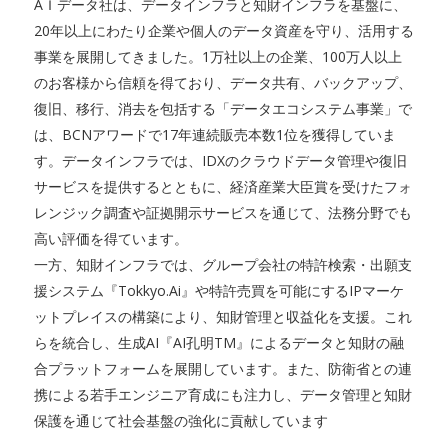
AＩデータ社は、データインフラと知財インフラを基盤に、
20年以上にわたり企業や個人のデータ資産を守り、活用する
事業を展開してきました。1万社以上の企業、100万人以上
のお客様から信頼を得ており、データ共有、バックアップ、
復旧、移行、消去を包括する「データエコシステム事業」で
は、BCNアワードで17年連続販売本数1位を獲得していま
す。データインフラでは、IDXのクラウドデータ管理や復旧
サービスを提供するとともに、経済産業大臣賞を受けたフォ
レンジック調査や証拠開示サービスを通じて、法務分野でも
高い評価を得ています。
一方、知財インフラでは、グループ会社の特許検索・出願支
援システム『Tokkyo.Ai』や特許売買を可能にするIPマーケ
ットプレイスの構築により、知財管理と収益化を支援。これ
らを統合し、生成AI『AI孔明TM』によるデータと知財の融
合プラットフォームを展開しています。また、防衛省との連
携による若手エンジニア育成にも注力し、データ管理と知財
保護を通じて社会基盤の強化に貢献しています