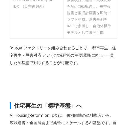
IDX （災害復興AI）
をAIが自動集約し、被害報
告書と復旧計画書を即時ド
ラフト生成。過去事例を
RAGで参照し、自治体標準
モデルとして展開可能
3つのAIファクトリーを組み合わせることで、 都市再生・住
宅再生・災害対応 という地域経営の主要課題に対し、一貫
したAI基盤で対応することが可能です。
住宅再生の「標準基盤」へ
AI HousingReform on IDX は、個別団地の単独導入から、
広域連携・全国展開まで柔軟にスケールするAI基盤です。自