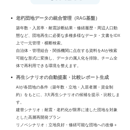
老朽団地データの統合管理（RAG基盤）
築年数・入居率・耐震診断結果・修繕履歴・周辺人口動
態など、団地再生に必要な多種多様なデータ・文書をIDX
上で一元管理・横断検索。
自治体・管理組合・関係機関に点在する資料をAIが検索
可能な形式に変換し、データの属人化を排除。チーム全
体で再利用できる環境を整えます。
再生シナリオの自動提案・比較レポート生成
AIが各団地の条件（築年数・立地・入居者層・資金制
約）をもとに、3大再生シナリオの候補を提示・比較しま
す。
建替シナリオ：耐震・老朽化が限界に達した団地を対象
とした高層再開発プラン
リノベシナリオ：立地良好・修繕可能な団地への改修＋