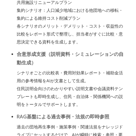
共用施設リニューアルプラン
集約シナリオ：人口減少地域における他団地への移転・
集約による維持コスト削減プラン
各シナリオのメリット・デメリット・コスト・収益性の
比較をレポート形式で整理し、担当者がすぐに比較・意
思決定できる資料を生成します。
合意形成支援（説明資料・シミュレーションの自
動生成）
シナリオごとの比較表・費用対効果レポート・補助金活
用の参考情報をAIが文書として生成。
住民説明会向けのわかりやすい説明文書や会議資料テン
プレートも即時生成し、住民・自治体・関係機関への説
明をトータルでサポートします。
RAG基盤による過去事例・法規の即時参照
過去の団地再生事例・施策事例・関連法規をナレッジド
ライブにセットするだけで、AIが瞬時に検索・参照・要