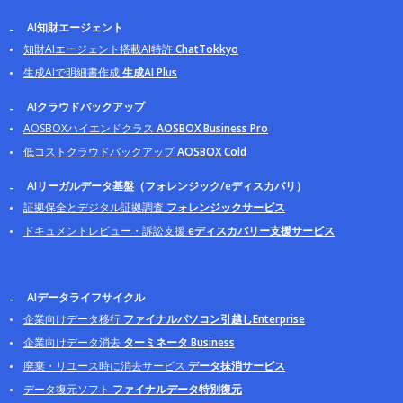
AI知財エージェント
知財AIエージェント搭載AI特許
ChatTokkyo
生成AIで明細書作成
生成AI Plus
AIクラウドバックアップ
AOSBOXハイエンドクラス
AOSBOX Business Pro
低コストクラウドバックアップ
AOSBOX Cold
AIリーガルデータ基盤（フォレンジック/eディスカバリ）
証拠保全とデジタル証拠調査
フォレンジックサービス
ドキュメントレビュー・訴訟支援
eディスカバリー支援サービス
AIデータライフサイクル
企業向けデータ移行
ファイナルパソコン引越しEnterprise
企業向けデータ消去
ターミネータ Business
廃棄・リユース時に消去サービス
データ抹消サービス
データ復元ソフト
ファイナルデータ特別復元