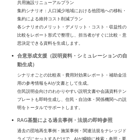
共用施設リニューアルプラン
集約シナリオ：人口減少地域における他団地への移転・
集約による維持コスト削減プラン
各シナリオのメリット・デメリット・コスト・収益性の
比較をレポート形式で整理し、担当者がすぐに比較・意
思決定できる資料を生成します。
合意形成支援（説明資料・シミュレーションの自
動生成）
シナリオごとの比較表・費用対効果レポート・補助金活
用の参考情報をAIが文書として生成。
住民説明会向けのわかりやすい説明文書や会議資料テン
プレートも即時生成し、住民・自治体・関係機関への説
明をトータルでサポートします。
RAG基盤による過去事例・法規の即時参照
過去の団地再生事例・施策事例・関連法規をナレッジド
ライブにセットするだけで、AIが瞬時に検索・参照・要