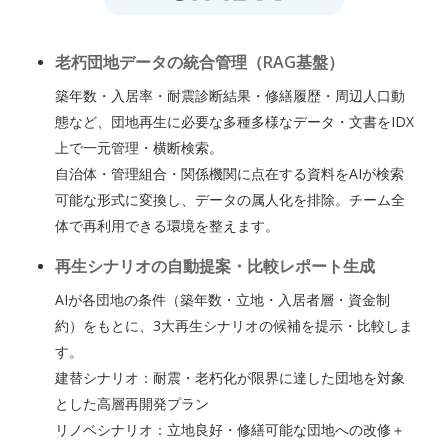
老朽団地データの統合管理（RAG基盤）
築年数・入居率・耐震診断結果・修繕履歴・周辺人口動
態など、団地再生に必要な多種多様なデータ・文書をIDX
上で一元管理・横断検索。
自治体・管理組合・関係機関に点在する資料をAIが検索
可能な形式に変換し、データの属人化を排除。チーム全
体で再利用できる環境を整えます。
再生シナリオの自動提案・比較レポート生成
AIが各団地の条件（築年数・立地・入居者層・資金制
約）をもとに、3大再生シナリオの候補を提示・比較しま
す。
建替シナリオ：耐震・老朽化が限界に達した団地を対象
とした高層再開発プラン
リノベシナリオ：立地良好・修繕可能な団地への改修＋