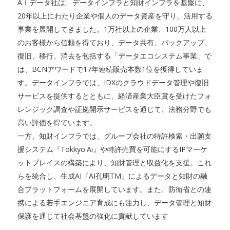
AＩデータ社は、データインフラと知財インフラを基盤に、
20年以上にわたり企業や個人のデータ資産を守り、活用する
事業を展開してきました。1万社以上の企業、100万人以上
のお客様から信頼を得ており、データ共有、バックアップ、
復旧、移行、消去を包括する「データエコシステム事業」で
は、BCNアワードで17年連続販売本数1位を獲得していま
す。データインフラでは、IDXのクラウドデータ管理や復旧
サービスを提供するとともに、経済産業大臣賞を受けたフォ
レンジック調査や証拠開示サービスを通じて、法務分野でも
高い評価を得ています。
一方、知財インフラでは、グループ会社の特許検索・出願支
援システム『Tokkyo.Ai』や特許売買を可能にするIPマーケ
ットプレイスの構築により、知財管理と収益化を支援。これ
らを統合し、生成AI『AI孔明TM』によるデータと知財の融
合プラットフォームを展開しています。また、防衛省との連
携による若手エンジニア育成にも注力し、データ管理と知財
保護を通じて社会基盤の強化に貢献しています