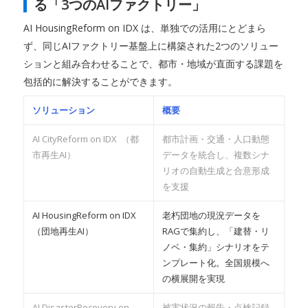
る「3つのAIファクトリー」
AI HousingReform on IDX は、単独での活用にとどまら
ず、同じAIファクトリー基盤上に構築された2つのソリュー
ションと組み合わせることで、都市・地域が直面する課題を
包括的に解決することができます。
ソリューション
概要
AI CityReform on IDX （都
都市計画・交通・人口動態
市再生AI）
データを統合し、複数シナ
リオの自動生成と合意形成
を支援
AI HousingReform on IDX
老朽団地の現況データを
（団地再生AI）
RAGで集約し、「建替・リ
ノベ・集約」シナリオをテ
ンプレート化。全国規模へ
の横展開を実現
AI DisasterRecovery on
被害状況の報告・点検記録