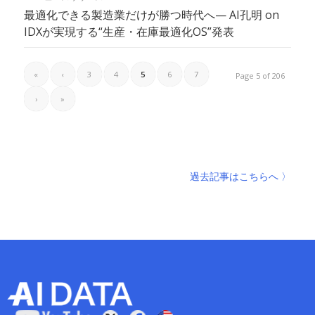
最適化できる製造業だけが勝つ時代へ— AI孔明 on
IDXが実現する“生産・在庫最適化OS”発表
«
‹
3
4
5
6
7
Page 5 of 206
›
»
過去記事はこちらへ 〉