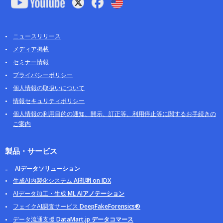
ニュースリリース
メディア掲載
セミナー情報
プライバシーポリシー
個人情報の取扱いについて
情報セキュリティポリシー
個人情報の利用目的の通知、開示、訂正等、利用停止等に関するお手続きの
ご案内
製品・サービス
AIデータソリューション
生成AI内製化システム
AI孔明 on IDX
AIデータ加工・生成
ML AIアノテーション
フェイクAI調査サービス
DeepFakeForensics®
データ流通支援
DataMart.jp データコマース