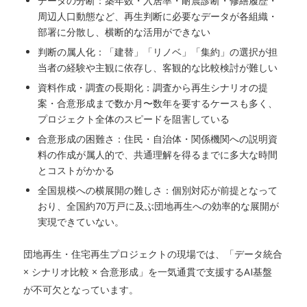
データの分断：築年数・入居率・耐震診断・修繕履歴・
周辺人口動態など、再生判断に必要なデータが各組織・
部署に分散し、横断的な活用ができない
判断の属人化：「建替」「リノベ」「集約」の選択が担
当者の経験や主観に依存し、客観的な比較検討が難しい
資料作成・調査の長期化：調査から再生シナリオの提
案・合意形成まで数か月〜数年を要するケースも多く、
プロジェクト全体のスピードを阻害している
合意形成の困難さ：住民・自治体・関係機関への説明資
料の作成が属人的で、共通理解を得るまでに多大な時間
とコストがかかる
全国規模への横展開の難しさ：個別対応が前提となって
おり、全国約70万戸に及ぶ団地再生への効率的な展開が
実現できていない。
団地再生・住宅再生プロジェクトの現場では、「データ統合
× シナリオ比較 × 合意形成」を一気通貫で支援するAI基盤
が不可欠となっています。