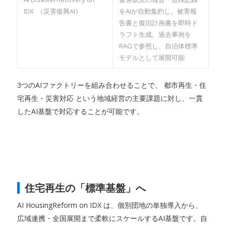
IDX （災害復興AI）
をAIが自動集約し、被害報
告書と復旧計画書を即時ド
ラフト生成。過去事例を
RAGで参照し、自治体標準
モデルとして展開可能
3つのAIファクトリーを組み合わせることで、 都市再生・住
宅再生・災害対応 という地域経営の主要課題に対し、一貫
したAI基盤で対応することが可能です。
住宅再生の「標準基盤」へ
AI HousingReform on IDX は、個別団地の単独導入から、
広域連携・全国展開まで柔軟にスケールするAI基盤です。自