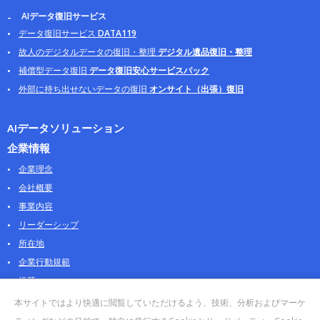
AIデータ復旧サービス
データ復旧サービス
DATA119
故人のデジタルデータの復旧・整理
デジタル遺品復旧・整理
補償型データ復旧
データ復旧安心サービスパック
外部に持ち出せないデータの復旧
オンサイト（出張）復旧
AIデータソリューション
企業情報
企業理念
会社概要
事業内容
リーダーシップ
所在地
企業行動規範
沿革
採用情報
本サイトではより快適に閲覧していただけるよう、技術、分析およびマーケ
パートナー