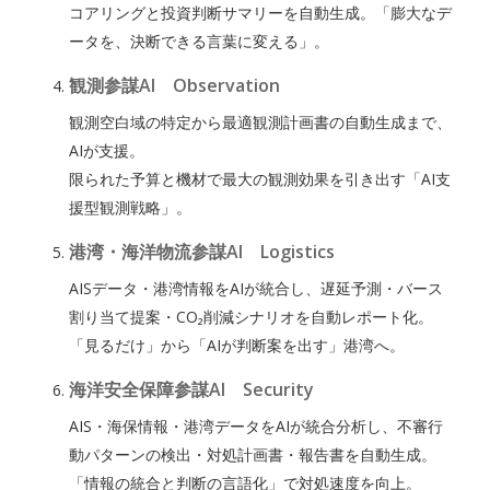
コアリングと投資判断サマリーを自動生成。「膨大なデ
ータを、決断できる言葉に変える」。
観測参謀AI Observation
観測空白域の特定から最適観測計画書の自動生成まで、
AIが支援。
限られた予算と機材で最大の観測効果を引き出す「AI支
援型観測戦略」。
港湾・海洋物流参謀AI Logistics
AISデータ・港湾情報をAIが統合し、遅延予測・バース
割り当て提案・CO₂削減シナリオを自動レポート化。
「見るだけ」から「AIが判断案を出す」港湾へ。
海洋安全保障参謀AI Security
AIS・海保情報・港湾データをAIが統合分析し、不審行
動パターンの検出・対処計画書・報告書を自動生成。
「情報の統合と判断の言語化」で対処速度を向上。