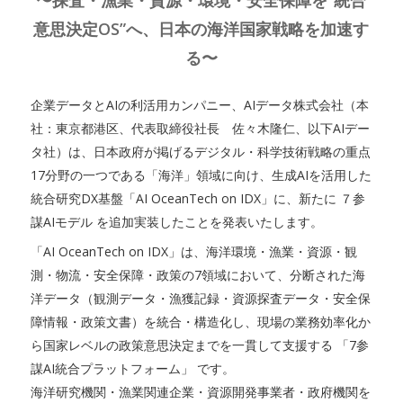
〜探査・漁業・資源・環境・安全保障を”統合
意思決定OS”へ、日本の海洋国家戦略を加速す
る〜
企業データとAIの利活用カンパニー、AIデータ株式会社（本
社：東京都港区、代表取締役社長 佐々木隆仁、以下AIデー
タ社）は、日本政府が掲げるデジタル・科学技術戦略の重点
17分野の一つである「海洋」領域に向け、生成AIを活用した
統合研究DX基盤「AI OceanTech on IDX」に、新たに ７参
謀AIモデル を追加実装したことを発表いたします。
「AI OceanTech on IDX」は、海洋環境・漁業・資源・観
測・物流・安全保障・政策の7領域において、分断された海
洋データ（観測データ・漁獲記録・資源探査データ・安全保
障情報・政策文書）を統合・構造化し、現場の業務効率化か
ら国家レベルの政策意思決定までを一貫して支援する 「7参
謀AI統合プラットフォーム」 です。
海洋研究機関・漁業関連企業・資源開発事業者・政府機関を