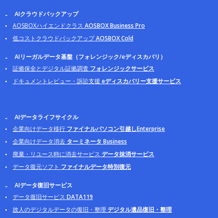
AIクラウドバックアップ
AOSBOXハイエンドクラス
AOSBOX Business Pro
低コストクラウドバックアップ
AOSBOX Cold
AIリーガルデータ基盤（フォレンジック/eディスカバリ）
証拠保全とデジタル証拠調査
フォレンジックサービス
ドキュメントレビュー・訴訟支援
eディスカバリー支援サービス
AIデータライフサイクル
企業向けデータ移行
ファイナルパソコン引越しEnterprise
企業向けデータ消去
ターミネータ Business
廃棄・リユース時に消去サービス
データ抹消サービス
データ復元ソフト
ファイナルデータ特別復元
AIデータ復旧サービス
データ復旧サービス
DATA119
故人のデジタルデータの復旧・整理
デジタル遺品復旧・整理