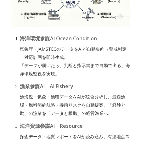
海洋環境参謀AI Ocean Condition
気象庁・JAMSTECのデータをAIが自動集約→警戒判定
→対応計画を即時生成。
「データが届いたら、判断と指示書まで自動で出る」海
洋環境監視を実現。
漁業参謀AI AI Fishery
漁海況・気象・漁獲データをAIが統合分析し、最適漁
場・燃料節約航路・養殖リスクを自動提案。「経験と
勘」の漁業を「データと根拠」の経営漁業へ。
海洋資源参謀AI Resource
探査データ・地質レポートをAIが読み込み、有望地点ス