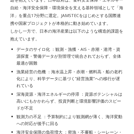
自給・海洋安全保障・環境保全を支える基幹領域として「海
洋」を重点17分野に選定。JAMSTECをはじめとする国際連
携や国家プロジェクトが本格的に動き始めています。
しかし一方で、日本の海洋産業は以下のような構造的課題を
抱えています。
データのサイロ化 ：観測・漁獲・AIS・赤潮・港湾・資
源探査・警備データが別管理で統合されておらず、全体
最適が困難
漁業経営の危機 ：海水温上昇・赤潮・燃料高・船の老朽
化により、科学データに基づく”経営漁業”への移行が遅
れている
深海資源・海洋エネルギーの停滞 ：資源ポテンシャルは
高いにもかかわらず、投資判断と環境影響評価のスピー
ドが不足
観測力の不足 ：予算制約により観測網が薄く、海洋変動
への対応が後手に回る
海洋安全保障の負荷増大 ：密漁・不審船・シーレーン・