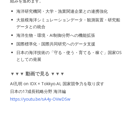
組みを進めます。
海洋研究機関・大学・漁業関連企業との連携強化
大規模海洋シミュレーションデータ・観測装置・研究船
データとの統合
海洋生物・環境・AI制御分野への機能拡張
国際標準化・国際共同研究へのデータ支援
日本の海洋技術の「守る・使う・育てる・稼ぐ」国家OS
としての発展
▼▼▼ 動画で見る ▼▼▼
AI孔明 on IDX × Tokkyo.AI, 国家競争力を取り戻す
日本の17成長戦略分野 海洋編
https://youtu.be/sA4y-OVwDSw