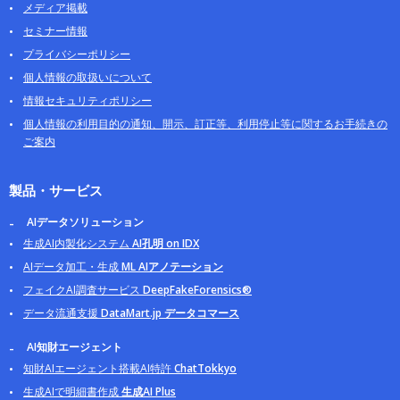
メディア掲載
セミナー情報
プライバシーポリシー
個人情報の取扱いについて
情報セキュリティポリシー
個人情報の利用目的の通知、開示、訂正等、利用停止等に関するお手続きの
ご案内
製品・サービス
AIデータソリューション
生成AI内製化システム
AI孔明 on IDX
AIデータ加工・生成
ML AIアノテーション
フェイクAI調査サービス
DeepFakeForensics®
データ流通支援
DataMart.jp データコマース
AI知財エージェント
知財AIエージェント搭載AI特許
ChatTokkyo
生成AIで明細書作成
生成AI Plus