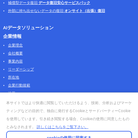
補償型データ復旧
データ復旧安心サービスパック
外部に持ち出せないデータの復旧
オンサイト（出張）復旧
AIデータソリューション
企業情報
企業理念
会社概要
事業内容
リーダーシップ
所在地
企業行動規範
沿革
採用情報
本サイトではより快適に閲覧していただけるよう、技術、分析およびマーケ
パートナー
ティングなどの目的で、独自に発行するCookieとサードパーティーCookie
を使用しています。引き続き閲覧する場合、Cookieの使用に同意したもの
お問合せ・販売
とみなされます。
詳しくはこちらをご覧下さい。
法人お問合せについて
個人・製品のお問合せ
cookieの使用に同意する