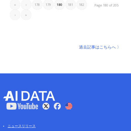
«
‹
178
179
180
181
182
Page 180 of 205
›
»
過去記事はこちらへ 〉
ニュースリリース