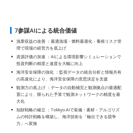
7参謀AIによる統合価値
漁業収益の改善 ：最適漁場・燃料最適化・養殖リスク管
理で現場の経営力を底上げ
資源評価の加速 ：AIによる環境影響シミュレーションで
投資判断の精度と速度を大幅に向上
海洋安全保障の強化 ：監視データの統合分析と情報共有
の高速化により、海洋安全保障の意思決定を支援
観測力の底上げ ：データの自動補完と観測拠点の最適配
置により、限られた予算で観測ネットワークの精度を最
大化
知財戦略の確立 ：Tokkyo.AIで装備・素材・アルゴリズ
ムの特許戦略を構築し、海洋技術を「輸出できる競争
力」へ変換