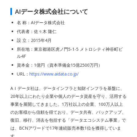
AIデータ株式会社について
名 称：AIデータ株式会社
代表者：佐々木 隆仁
設 立：2015年4月
所在地：東京都港区虎ノ門5-1-5 メトロシティ神谷町ビ
ル4F
資本金：1億円（資本準備金15億2500万円）
URL：
https://www.aidata.co.jp/
AＩデータ社は、データインフラと知財インフラを基盤に、
20年以上にわたり企業や個人のデータ資産を守り、活用する
事業を展開してきました。1万社以上の企業、100万人以上
のお客様から信頼を得ており、データ共有、バックアップ、
復旧、移行、消去を包括する「データエコシステム事業」で
は、BCNアワードで17年連続販売本数1位を獲得していま
す。