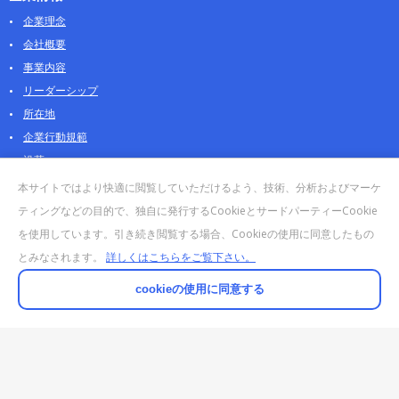
企業理念
会社概要
事業内容
リーダーシップ
所在地
企業行動規範
沿革
採用情報
本サイトではより快適に閲覧していただけるよう、技術、分析およびマーケ
パートナー
ティングなどの目的で、独自に発行するCookieとサードパーティーCookie
を使用しています。引き続き閲覧する場合、Cookieの使用に同意したもの
お問合せ・販売
とみなされます。
詳しくはこちらをご覧下さい。
法人お問合せについて
個人・製品のお問合せ
cookieの使用に同意する
AOSストア
クラウドデータカンパニー 法人向けガイド
販売終了・サポート終了製品