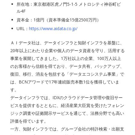
所在地：東京都港区虎ノ門5-1-5 メトロシティ神谷町ビ
ル4F
資本金：1億円（資本準備金15億2500万円）
URL：
https://www.aidata.co.jp/
ＡＩデータ社は、データインフラと知財インフラを基盤に、
20年以上にわたり企業や個人のデータ資産を守り、活用する
事業を展開してきました。1万社以上の企業、100万人以上
のお客様から信頼を得ており、データ共有、バックアップ、
復旧、移行、消去を包括する「データエコシステム事業」で
は、BCNアワードで17年連続販売本数1位を獲得していま
す。
データインフラでは、IDXのクラウドデータ管理や復旧サー
ビスを提供するとともに、経済産業大臣賞を受けたフォレン
ジック調査や証拠開示サービスを通じて、法務分野でも高い
評価を得ています。
一方、知財インフラでは、グループ会社の特許検索・出願支