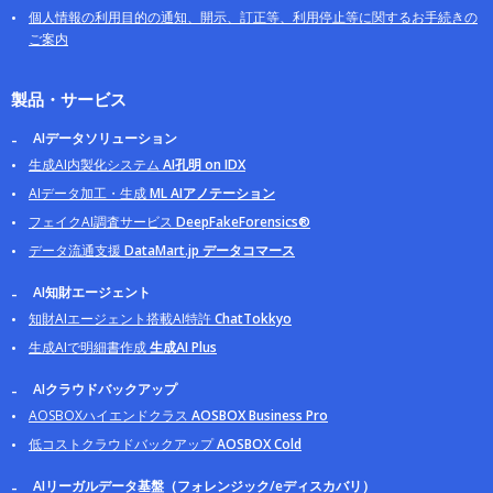
個人情報の利用目的の通知、開示、訂正等、利用停止等に関するお手続きの
ご案内
製品・サービス
AIデータソリューション
生成AI内製化システム
AI孔明 on IDX
AIデータ加工・生成
ML AIアノテーション
フェイクAI調査サービス
DeepFakeForensics®
データ流通支援
DataMart.jp データコマース
AI知財エージェント
知財AIエージェント搭載AI特許
ChatTokkyo
生成AIで明細書作成
生成AI Plus
AIクラウドバックアップ
AOSBOXハイエンドクラス
AOSBOX Business Pro
低コストクラウドバックアップ
AOSBOX Cold
AIリーガルデータ基盤（フォレンジック/eディスカバリ）