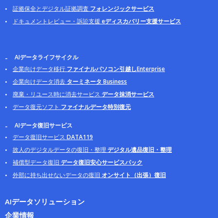
証拠保全とデジタル証拠調査
フォレンジックサービス
ドキュメントレビュー・訴訟支援
eディスカバリー支援サービス
AIデータライフサイクル
企業向けデータ移行
ファイナルパソコン引越しEnterprise
企業向けデータ消去
ターミネータ Business
廃棄・リユース時に消去サービス
データ抹消サービス
データ復元ソフト
ファイナルデータ特別復元
AIデータ復旧サービス
データ復旧サービス
DATA119
故人のデジタルデータの復旧・整理
デジタル遺品復旧・整理
補償型データ復旧
データ復旧安心サービスパック
外部に持ち出せないデータの復旧
オンサイト（出張）復旧
AIデータソリューション
企業情報