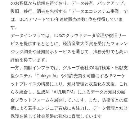
のお客様から信頼を得ており、データ共有、バックアップ、
復旧、移行、消去を包括する「データエコシステム事業」で
は、BCNアワードで17年連続販売本数1位を獲得していま
す。
データインフラでは、IDXのクラウドデータ管理や復旧サー
ビスを提供するとともに、経済産業大臣賞を受けたフォレン
ジック調査や証拠開示サービスを通じて、法務分野でも高い
評価を得ています。
一方、知財インフラでは、グループ会社の特許検索・出願支
援システム『Tokkyo.Ai』や特許売買を可能にするIPマーケ
ットプレイスの構築により、知財管理と収益化を支援。これ
らを統合し、生成AI『AI孔明TM』によるデータと知財の融
合プラットフォームを展開しています。また、防衛省との連
携による若手エンジニア育成にも注力し、データ管理と知財
保護を通じて社会基盤の強化に貢献しています