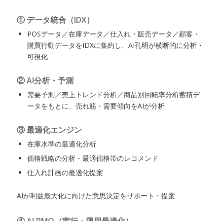
① データ統合（IDX）
POSデータ／在庫データ／仕入れ・販売データ／顧客・
購買行動データをIDXに集約し、AI孔明が横断的に分析・
可視化
② AI分析・予測
需要予測／売上トレンド分析／商品別回転率分析蓄積デ
ータをもとに、売れ筋・需要傾向をAIが分析
③ 最適化エンジン
在庫水準の最適化分析
価格戦略の分析・最適価格帯のレコメンド
仕入れ計画の最適化提案
AIが利益最大化に向けた意思決定をサポート・提案
④ AI PMO（実行・運用最適化）