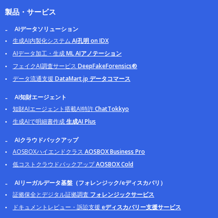
製品・サービス
AIデータソリューション
生成AI内製化システム
AI孔明 on IDX
AIデータ加工・生成
ML AIアノテーション
フェイクAI調査サービス
DeepFakeForensics®
データ流通支援
DataMart.jp データコマース
AI知財エージェント
知財AIエージェント搭載AI特許
ChatTokkyo
生成AIで明細書作成
生成AI Plus
AIクラウドバックアップ
AOSBOXハイエンドクラス
AOSBOX Business Pro
低コストクラウドバックアップ
AOSBOX Cold
AIリーガルデータ基盤（フォレンジック/eディスカバリ）
証拠保全とデジタル証拠調査
フォレンジックサービス
ドキュメントレビュー・訴訟支援
eディスカバリー支援サービス