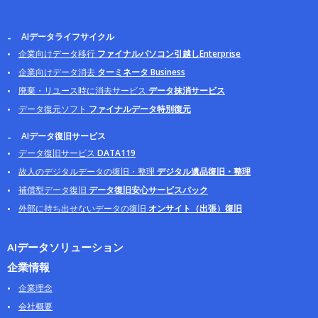
AIデータライフサイクル
企業向けデータ移行
ファイナルパソコン引越しEnterprise
企業向けデータ消去
ターミネータ Business
廃棄・リユース時に消去サービス
データ抹消サービス
データ復元ソフト
ファイナルデータ特別復元
AIデータ復旧サービス
データ復旧サービス
DATA119
故人のデジタルデータの復旧・整理
デジタル遺品復旧・整理
補償型データ復旧
データ復旧安心サービスパック
外部に持ち出せないデータの復旧
オンサイト（出張）復旧
AIデータソリューション
企業情報
企業理念
会社概要