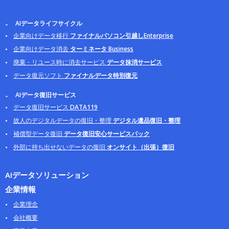
AIデータライフサイクル
企業向けデータ移行
ファイナルパソコン引越しEnterprise
企業向けデータ消去
ターミネータ Business
廃棄・リユース時に消去サービス
データ抹消サービス
データ復元ソフト
ファイナルデータ特別復元
AIデータ復旧サービス
データ復旧サービス
DATA119
故人のデジタルデータの復旧・整理
デジタル遺品復旧・整理
補償型データ復旧
データ復旧安心サービスパック
外部に持ち出せないデータの復旧
オンサイト（出張）復旧
AIデータソリューション
企業情報
企業理念
会社概要