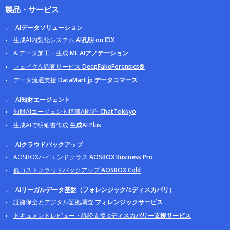
製品・サービス
AIデータソリューション
生成AI内製化システム
AI孔明 on IDX
AIデータ加工・生成
ML AIアノテーション
フェイクAI調査サービス
DeepFakeForensics®
データ流通支援
DataMart.jp データコマース
AI知財エージェント
知財AIエージェント搭載AI特許
ChatTokkyo
生成AIで明細書作成
生成AI Plus
AIクラウドバックアップ
AOSBOXハイエンドクラス
AOSBOX Business Pro
低コストクラウドバックアップ
AOSBOX Cold
AIリーガルデータ基盤（フォレンジック/eディスカバリ）
証拠保全とデジタル証拠調査
フォレンジックサービス
ドキュメントレビュー・訴訟支援
eディスカバリー支援サービス