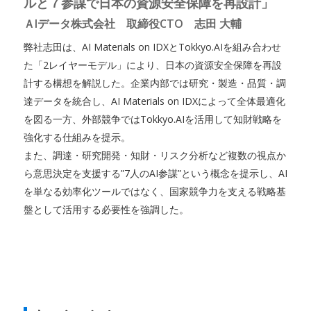
ルと７参謀で日本の資源安全保障を再設計」
ＡIデータ株式会社 取締役CTO 志田 大輔
弊社志田は、AI Materials on IDXとTokkyo.AIを組み合わせ
た「2レイヤーモデル」により、日本の資源安全保障を再設
計する構想を解説した。企業内部では研究・製造・品質・調
達データを統合し、AI Materials on IDXによって全体最適化
を図る一方、外部競争ではTokkyo.AIを活用して知財戦略を
強化する仕組みを提示。
また、調達・研究開発・知財・リスク分析など複数の視点か
ら意思決定を支援する”7人のAI参謀”という概念を提示し、AI
を単なる効率化ツールではなく、国家競争力を支える戦略基
盤として活用する必要性を強調した。