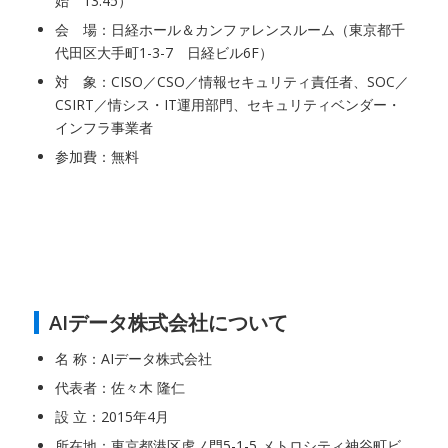
始 13:45）
会 場：日経ホール＆カンファレンスルーム（東京都千
代田区大手町1-3-7 日経ビル6F）
対 象：CISO／CSO／情報セキュリティ責任者、SOC／
CSIRT／情シス・IT運用部門、セキュリティベンダー・
インフラ事業者
参加費：無料
AIデータ株式会社について
名 称：AIデータ株式会社
代表者：佐々木 隆仁
設 立：2015年4月
所在地：東京都港区虎ノ門5-1-5 メトロシティ神谷町ビ