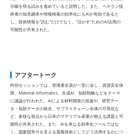
示唆を得る試みを進めていると説明した。また、ベテラン技
術者の知見継承や情報検索の効率化にもAIが有効であると
し、技術情報を“読む”だけでなく、“活かす”ためのAI活用の
可能性が共有された。
アフタートーク
特別セッションでは、登壇者全員が一堂に会し、資源安全保
障、Material Informatics、生成AI、知財戦略などをテーマ
に議論が行われた。AIによる材料開発の加速や、研究デー
タ・知財データの統合、サプライチェーン全体の可視化な
ど、多様な視点から日本のマテリアル産業が抱える課題と可
能性が共有された。また、AIを単なる効率化ツールではな
く、国家競争力を支える基盤技術としてどう活用するかにつ