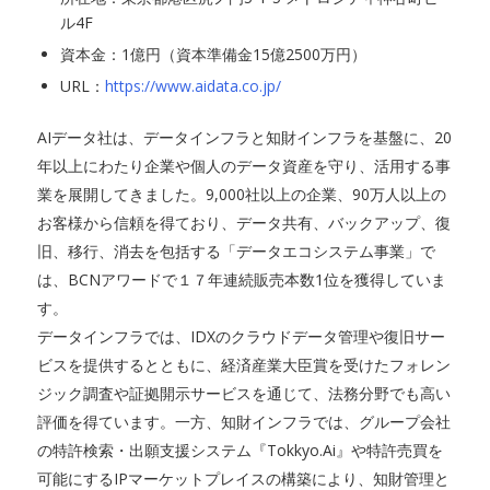
ル4F
資本金：1億円（資本準備金15億2500万円）
URL：
https://www.aidata.co.jp/
AIデータ社は、データインフラと知財インフラを基盤に、20
年以上にわたり企業や個人のデータ資産を守り、活用する事
業を展開してきました。9,000社以上の企業、90万人以上の
お客様から信頼を得ており、データ共有、バックアップ、復
旧、移行、消去を包括する「データエコシステム事業」で
は、BCNアワードで１７年連続販売本数1位を獲得していま
す。
データインフラでは、IDXのクラウドデータ管理や復旧サー
ビスを提供するとともに、経済産業大臣賞を受けたフォレン
ジック調査や証拠開示サービスを通じて、法務分野でも高い
評価を得ています。一方、知財インフラでは、グループ会社
の特許検索・出願支援システム『Tokkyo.Ai』や特許売買を
可能にするIPマーケットプレイスの構築により、知財管理と