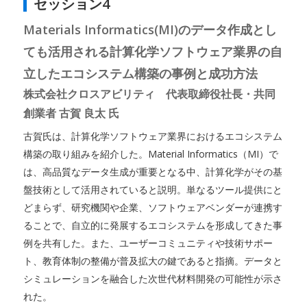
セッション4
Materials Informatics(MI)のデータ作成とし
ても活用される計算化学ソフトウェア業界の自
立したエコシステム構築の事例と成功方法
株式会社クロスアビリティ 代表取締役社長・共同
創業者 古賀 良太 氏
古賀氏は、計算化学ソフトウェア業界におけるエコシステム
構築の取り組みを紹介した。Material Informatics（MI）で
は、高品質なデータ生成が重要となる中、計算化学がその基
盤技術として活用されていると説明。単なるツール提供にと
どまらず、研究機関や企業、ソフトウェアベンダーが連携す
ることで、自立的に発展するエコシステムを形成してきた事
例を共有した。また、ユーザーコミュニティや技術サポー
ト、教育体制の整備が普及拡大の鍵であると指摘。データと
シミュレーションを融合した次世代材料開発の可能性が示さ
れた。