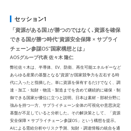
セッション1
「資源がある国｣が勝つのではなく､資源を確保
できる国が勝つ時代“資源安全保障 × サプライ
チェーン参謀OS”国家構想とは」
AOSグループ代表 佐々木 隆仁
弊社佐々木は、半導体、EV、防衛、再生可能エネルギーなど
あらゆる産業の基盤となる“資源”が国家競争力を左右する時
代に入ったと指摘した。単に資源を保有するだけでなく、調
達・加工・知財・物流・製造までを含めて継続的に確保・制
御できる国家が優位に立つと説明。日本は素材・部材分野に
強みを持つ一方、サプライチェーン全体の可視化や意思決定
基盤が不足していると分析した。その解決策として、「資源
安全保障 × サプライチェーン参謀OS」という構想を提示。
AIによる需給分析やリスク予測、知財・調達情報の統合を通