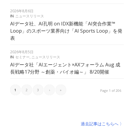
2026年8月6日
IN
ニュースリリース
AIデータ社、AI孔明 on IDX新機能「AI突合作業™︎
Loop」のスポーツ業界向け「AI Sports Loop」を発
表
2026年8月5日
IN
セミナー
,
ニュースリリース
AIデータ社「AIエージェント×AXフォーラム Aug 成
長戦略17分野 ～創薬・バイオ編～」 8/20開催
1
2
3
›
»
Page 1 of 206
過去記事はこちらへ 〉