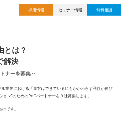
採用情報
セミナー情報
無料相談
由とは？
で解決
Cパートナーを募集～
ホテル業界における「集客はできているにもかかわらず利益が伸び
ソリューション”のためのPoCパートナーを３社募集します。
ものです。