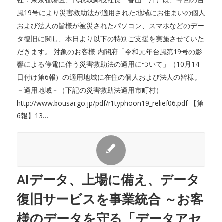
風19号により災害救助法が適用された地域にお住まいの個人
および法人の皆様が被災されたパソコン、スマホなどのデー
タ復旧に関し、本日より以下の特別ご支援を実施させていた
だきます。 対象のお客様 内閣府「令和元年台風第19号の影
響による停電に伴う災害救助法の適用について」（10月14
日付け第6報）の適用地域に在住の個人および法人の皆様。
－適用地域－（下記の災害救助法適用市町村）
http://www.bousai.go.jp/pdf/r1typhoon19_relief06.pdf 【第
6報】13…
AIデータ、上場に備え、データ
復旧サービスを事業統合 ～お客
様のデータを守る「データアセ