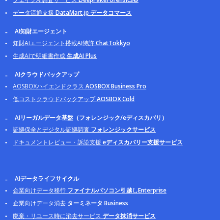
データ流通支援
DataMart.jp データコマース
AI知財エージェント
知財AIエージェント搭載AI特許
ChatTokkyo
生成AIで明細書作成
生成AI Plus
AIクラウドバックアップ
AOSBOXハイエンドクラス
AOSBOX Business Pro
低コストクラウドバックアップ
AOSBOX Cold
AIリーガルデータ基盤（フォレンジック/eディスカバリ）
証拠保全とデジタル証拠調査
フォレンジックサービス
ドキュメントレビュー・訴訟支援
eディスカバリー支援サービス
AIデータライフサイクル
企業向けデータ移行
ファイナルパソコン引越しEnterprise
企業向けデータ消去
ターミネータ Business
廃棄・リユース時に消去サービス
データ抹消サービス