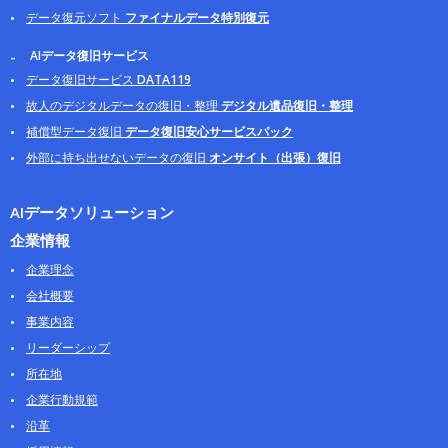
データ復元ソフト
ファイナルデータ特別復元
AIデータ復旧サービス
データ復旧サービス
DATA119
故人のデジタルデータの復旧・整理
デジタル遺品復旧・整理
補償型データ復旧
データ復旧安心サービスパック
外部に持ち出せないデータの復旧
オンサイト（出張）復旧
AIデータソリューション
企業情報
企業理念
会社概要
事業内容
リーダーシップ
所在地
企業行動規範
沿革