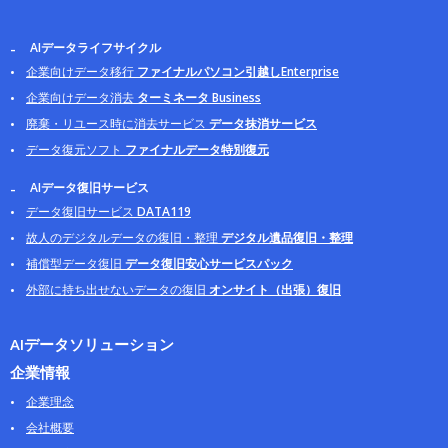
AIデータライフサイクル
企業向けデータ移行
ファイナルパソコン引越しEnterprise
企業向けデータ消去
ターミネータ Business
廃棄・リユース時に消去サービス
データ抹消サービス
データ復元ソフト
ファイナルデータ特別復元
AIデータ復旧サービス
データ復旧サービス
DATA119
故人のデジタルデータの復旧・整理
デジタル遺品復旧・整理
補償型データ復旧
データ復旧安心サービスパック
外部に持ち出せないデータの復旧
オンサイト（出張）復旧
AIデータソリューション
企業情報
企業理念
会社概要