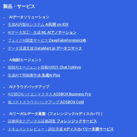
製品・サービス
AIデータソリューション
生成AI内製化システム
AI孔明 on IDX
AIデータ加工・生成
ML AIアノテーション
フェイクAI調査サービス
DeepFakeForensics®
データ流通支援
DataMart.jp データコマース
AI知財エージェント
知財AIエージェント搭載AI特許
ChatTokkyo
生成AIで明細書作成
生成AI Plus
AIクラウドバックアップ
AOSBOXハイエンドクラス
AOSBOX Business Pro
低コストクラウドバックアップ
AOSBOX Cold
AIリーガルデータ基盤（フォレンジック/eディスカバリ）
証拠保全とデジタル証拠調査
フォレンジックサービス
ドキュメントレビュー・訴訟支援
eディスカバリー支援サービス