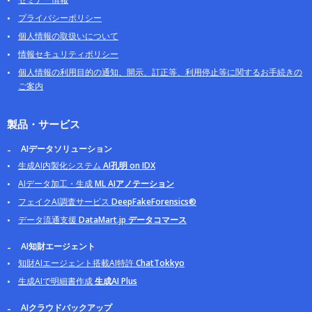
プライバシーポリシー
個人情報の取扱いについて
情報セキュリティポリシー
個人情報の利用目的の通知、開示、訂正等、利用停止等に関するお手続きの
ご案内
製品・サービス
AIデータソリューション
生成AI内製化システム
AI孔明 on IDX
AIデータ加工・生成
ML AIアノテーション
フェイクAI調査サービス
DeepFakeForensics®
データ流通支援
DataMart.jp データコマース
AI知財エージェント
知財AIエージェント搭載AI特許
ChatTokkyo
生成AIで明細書作成
生成AI Plus
AIクラウドバックアップ