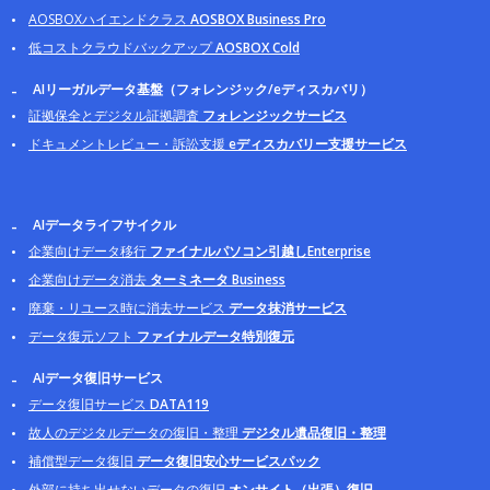
AOSBOXハイエンドクラス
AOSBOX Business Pro
低コストクラウドバックアップ
AOSBOX Cold
AIリーガルデータ基盤（フォレンジック/eディスカバリ）
証拠保全とデジタル証拠調査
フォレンジックサービス
ドキュメントレビュー・訴訟支援
eディスカバリー支援サービス
AIデータライフサイクル
企業向けデータ移行
ファイナルパソコン引越しEnterprise
企業向けデータ消去
ターミネータ Business
廃棄・リユース時に消去サービス
データ抹消サービス
データ復元ソフト
ファイナルデータ特別復元
AIデータ復旧サービス
データ復旧サービス
DATA119
故人のデジタルデータの復旧・整理
デジタル遺品復旧・整理
補償型データ復旧
データ復旧安心サービスパック
外部に持ち出せないデータの復旧
オンサイト（出張）復旧