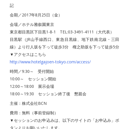
記
会期／2017年8月25日（金）
会場／ホテル雅叙園東京
東京都目黒区下目黒1-8-1 TEL:03-3491-4111（大代表）
目黒駅（JR山手線西口、東急目黒線、地下鉄南北線・三田
線）より行人坂を下って徒歩3分 権之助坂を下って徒歩5分
▼アクセスはこちら
http://www.hotelgajoen-tokyo.com/access/
時間／9:30～ 受付開始
10:00～ セッション開始
12:00～18:00 展示会場
18:00～19:30 セッション終了後 懇親会
主催：株式会社BCN
費用：無料（事前登録制）
▼セッションのお申込みは、以下のサイトの「お申込み」ボ
タンよりお願いいたします。