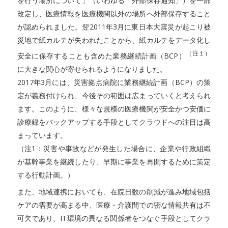
を行う場所について」（いわゆる「外部保存通知」）を一部
改定し、医療情報を医療機関以外の場所へ外部保存すること
が認められました。翌2011年3月に東日本大震災が起こり被
災地で紙カルテが失われたことから、紙カルテをデータ化し
（注１）
安全に保存することも含めた業務継続計画（BCP）
に大きな関心が寄せられるようになりました。
2017年3月には、災害拠点病院に業務継続計画（BCP）の策
定が義務付けられ、今後その範囲は広まっていくと考えられ
ます。このように、様々な規模の医療機関が安全かつ安価に
診療録をバックアップする手段としてクラウドへの注目は高
まっています。
（注1：災害や事故などが発生した場合に、企業や行政組織
が基幹事業を継続したり、早期に事業を再開するために策定
する行動計画。）
また、地域連携においても、在院日数の削減が進み地域包括
ケアの需要が高まる中、医療・介護間での密な情報共有は不
可欠であり、IT環境の異なる関係者をつなぐ手段としてクラ