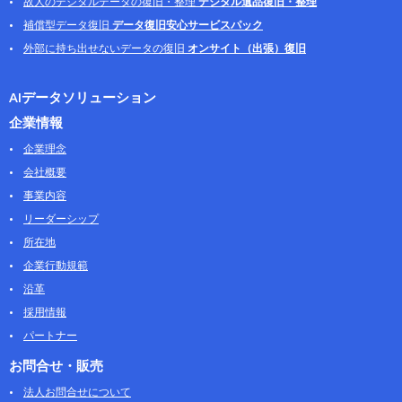
故人のデジタルデータの復旧・整理
デジタル遺品復旧・整理
補償型データ復旧
データ復旧安心サービスパック
外部に持ち出せないデータの復旧
オンサイト（出張）復旧
AIデータソリューション
企業情報
企業理念
会社概要
事業内容
リーダーシップ
所在地
企業行動規範
沿革
採用情報
パートナー
お問合せ・販売
法人お問合せについて