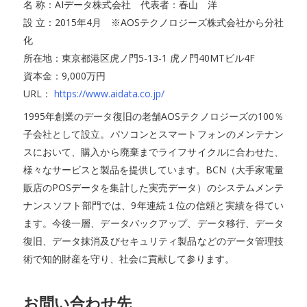
名 称：AIデータ株式会社 代表者：春山 洋
設 立：2015年4月 ※AOSテクノロジーズ株式会社から分社
化
所在地：東京都港区虎ノ門5-13-1 虎ノ門40MTビル4F
資本金：9,000万円
URL：
https://www.aidata.co.jp/
1995年創業のデータ復旧の老舗AOSテクノロジーズの100％
子会社として設立。パソコンとスマートフォンのメンテナン
スにおいて、購入から廃棄までライフサイクルに合わせた、
様々なサービスと製品を提供しています。BCN（大手家電量
販店のPOSデータを集計した実売データ）のシステムメンテ
ナンスソフト部門では、9年連続１位の信頼と実績を得てい
ます。今後一層、データバックアップ、データ移行、データ
復旧、データ抹消及びセキュリティ製品などのデータ管理技
術で知的財産を守り、社会に貢献して参ります。
お問い合わせ先