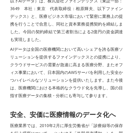
以下AIデータ）は、株式会社ファインデックス（東証一部：
3649 本社：東京 代表取締役：相原輝夫、以下ファイン
デックス）と、医療ビジネス市場において緊密に業務上の提
携を行うことで合意し、同社と資本業務提携契約を締結しま
した。今回の契約締結で第三者割当による2億円の資金調達
も実現しました。
AIデータは全国の医療機関において高いシェアを誇る医療ソ
リューションを提供するファインデックスとの提携により、
クラウドサービスの需要が急速に高まる医療分野、またオフ
ィス事業において、日本国内のAWSサーバを利用した安全か
つハイレベルなソリューションを提供いたします。また今後
は、医療機関における本格的なクラウド化を先導し、国の目
指す医療データの集積・分析にも寄与して参ります。
安全、安価に医療情報のデータ化へ
医療業界では、2010年2月に厚生労働省が「診療録等の保存