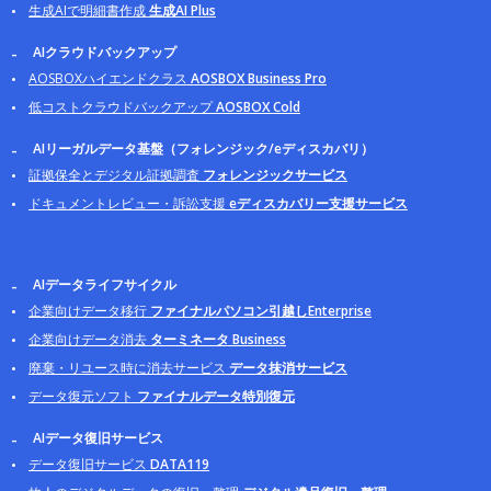
生成AIで明細書作成
生成AI Plus
AIクラウドバックアップ
AOSBOXハイエンドクラス
AOSBOX Business Pro
低コストクラウドバックアップ
AOSBOX Cold
AIリーガルデータ基盤（フォレンジック/eディスカバリ）
証拠保全とデジタル証拠調査
フォレンジックサービス
ドキュメントレビュー・訴訟支援
eディスカバリー支援サービス
AIデータライフサイクル
企業向けデータ移行
ファイナルパソコン引越しEnterprise
企業向けデータ消去
ターミネータ Business
廃棄・リユース時に消去サービス
データ抹消サービス
データ復元ソフト
ファイナルデータ特別復元
AIデータ復旧サービス
データ復旧サービス
DATA119