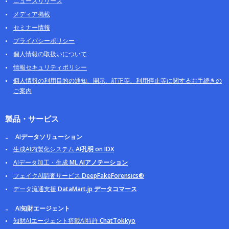
ニュースリリース
メディア掲載
セミナー情報
プライバシーポリシー
個人情報の取扱いについて
情報セキュリティポリシー
個人情報の利用目的の通知、開示、訂正等、利用停止等に関するお手続きの
ご案内
製品・サービス
AIデータソリューション
生成AI内製化システム
AI孔明 on IDX
AIデータ加工・生成
ML AIアノテーション
フェイクAI調査サービス
DeepFakeForensics®
データ流通支援
DataMart.jp データコマース
AI知財エージェント
知財AIエージェント搭載AI特許
ChatTokkyo