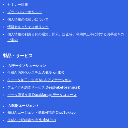
セミナー情報
プライバシーポリシー
個人情報の取扱いについて
情報セキュリティポリシー
個人情報の利用目的の通知、開示、訂正等、利用停止等に関するお手続きの
ご案内
製品・サービス
AIデータソリューション
生成AI内製化システム
AI孔明 on IDX
AIデータ加工・生成
ML AIアノテーション
フェイクAI調査サービス
DeepFakeForensics®
データ流通支援
DataMart.jp データコマース
AI知財エージェント
知財AIエージェント搭載AI特許
ChatTokkyo
生成AIで明細書作成
生成AI Plus