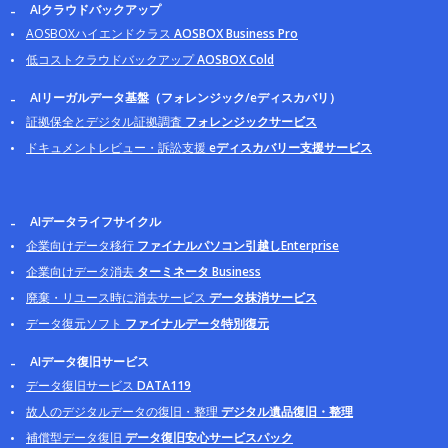
AIクラウドバックアップ
AOSBOXハイエンドクラス
AOSBOX Business Pro
低コストクラウドバックアップ
AOSBOX Cold
AIリーガルデータ基盤（フォレンジック/eディスカバリ）
証拠保全とデジタル証拠調査
フォレンジックサービス
ドキュメントレビュー・訴訟支援
eディスカバリー支援サービス
AIデータライフサイクル
企業向けデータ移行
ファイナルパソコン引越しEnterprise
企業向けデータ消去
ターミネータ Business
廃棄・リユース時に消去サービス
データ抹消サービス
データ復元ソフト
ファイナルデータ特別復元
AIデータ復旧サービス
データ復旧サービス
DATA119
故人のデジタルデータの復旧・整理
デジタル遺品復旧・整理
補償型データ復旧
データ復旧安心サービスパック