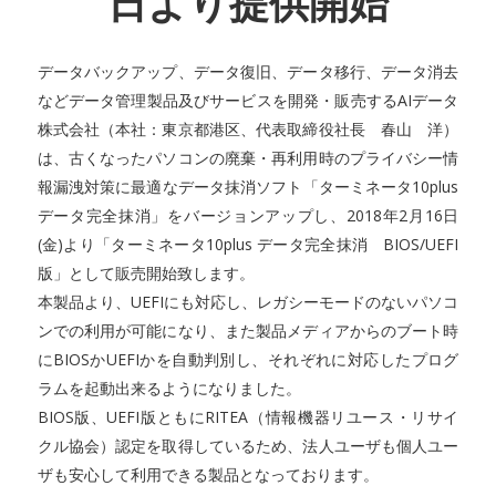
日より提供開始
データバックアップ、データ復旧、データ移行、データ消去
などデータ管理製品及びサービスを開発・販売するAIデータ
株式会社（本社：東京都港区、代表取締役社長 春山 洋）
は、古くなったパソコンの廃棄・再利用時のプライバシー情
報漏洩対策に最適なデータ抹消ソフト「ターミネータ10plus
データ完全抹消」をバージョンアップし、2018年2月16日
(金)より「ターミネータ10plus データ完全抹消 BIOS/UEFI
版」として販売開始致します。
本製品より、UEFIにも対応し、レガシーモードのないパソコ
ンでの利用が可能になり、また製品メディアからのブート時
にBIOSかUEFIかを自動判別し、それぞれに対応したプログ
ラムを起動出来るようになりました。
BIOS版、UEFI版ともにRITEA（情報機器リユース・リサイ
クル協会）認定を取得しているため、法人ユーザも個人ユー
ザも安心して利用できる製品となっております。