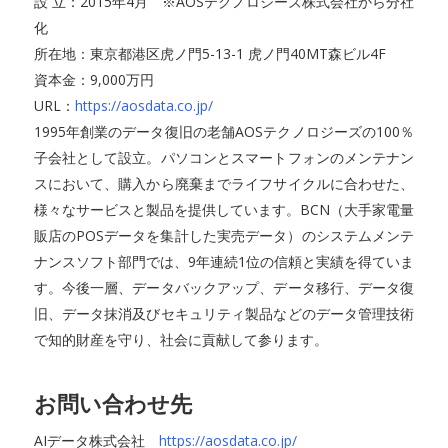
設 立：2015年4月 ※AOSテクノロジーズ株式会社から分社
化
所在地：東京都港区虎ノ門5-13-1 虎ノ門40MT森ビル4F
資本金：9,000万円
URL：
https://aosdata.co.jp/
1995年創業のデータ復旧の老舗AOSテクノロジーズの100％
子会社として設立。パソコンとスマートフォンのメンテナン
スにおいて、購入から廃棄までライフサイクルに合わせた、
様々なサービスと製品を提供しています。BCN（大手家電量
販店のPOSデータを集計した実売データ）のシステムメンテ
ナンスソフト部門では、9年連続1位の信頼と実績を得ていま
す。今後一層、データバックアップ、データ移行、データ復
旧、データ抹消及びセキュリティ製品などのデータ管理技術
で知的財産を守り、社会に貢献して参ります。
お問い合わせ先
AIデータ株式会社
https://aosdata.co.jp/