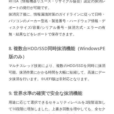
RITEA（情報機器リユース・リサイクル協会）認定の抹消レ
ポートの発行が可能です。
抹消完了後に、情報漏洩対策のガイドラインに従って日時・
パソコンのメーカー型名・製造番号・ハードウェア情報・デ
ィスクサイズ/容量/シリアル番号・抹消方式・エラーの有
無・結果などをレポートで保存できます。
8. 複数台HDD/SSD同時抹消機能（WindowsPE
版のみ）
マルチスレッド技術により、複数のHDD/SSDを同時に抹消
可能。抹消作業にかかる時間を大幅に短縮して、高速にデー
タ抹消を行います。※UEFI版は非対応となります。
9. 世界水準の確実で安全な抹消機能
用途に応じて選択できるセキュリティレベルを2段階追加し
て10段階に増加しました。上書き回数を増やしても、全セク