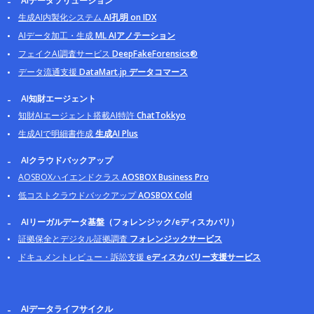
AIデータソリューション
生成AI内製化システム
AI孔明 on IDX
AIデータ加工・生成
ML AIアノテーション
フェイクAI調査サービス
DeepFakeForensics®
データ流通支援
DataMart.jp データコマース
AI知財エージェント
知財AIエージェント搭載AI特許
ChatTokkyo
生成AIで明細書作成
生成AI Plus
AIクラウドバックアップ
AOSBOXハイエンドクラス
AOSBOX Business Pro
低コストクラウドバックアップ
AOSBOX Cold
AIリーガルデータ基盤（フォレンジック/eディスカバリ）
証拠保全とデジタル証拠調査
フォレンジックサービス
ドキュメントレビュー・訴訟支援
eディスカバリー支援サービス
AIデータライフサイクル