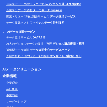
企業向けデータ移行
ファイナルパソコン引越しEnterprise
企業向けデータ消去
ターミネータ Business
廃棄・リユース時に消去サービス
データ抹消サービス
データ復元ソフト
ファイナルデータ特別復元
AIデータ復旧サービス
データ復旧サービス
DATA119
故人のデジタルデータの復旧・整理
デジタル遺品復旧・整理
補償型データ復旧
データ復旧安心サービスパック
外部に持ち出せないデータの復旧
オンサイト（出張）復旧
AIデータソリューション
企業情報
企業理念
会社概要
事業内容
リーダーシップ