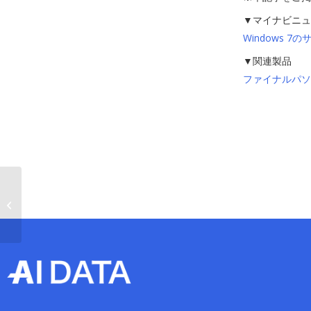
▼マイナビニュー
Windows 
▼関連製品
ファイナルパソコン
週刊BCN+の「千人回峰」にインタビ
ューが掲載されまし�...