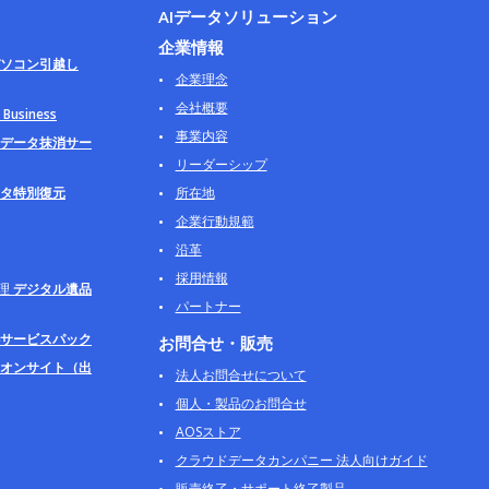
AIデータソリューション
企業情報
ソコン引越し
企業理念
会社概要
usiness
事業内容
データ抹消サー
リーダーシップ
タ特別復元
所在地
企業行動規範
沿革
採用情報
理
デジタル遺品
パートナー
サービスパック
お問合せ・販売
オンサイト（出
法人お問合せについて
個人・製品のお問合せ
AOSストア
クラウドデータカンパニー 法人向けガイド
販売終了・サポート終了製品