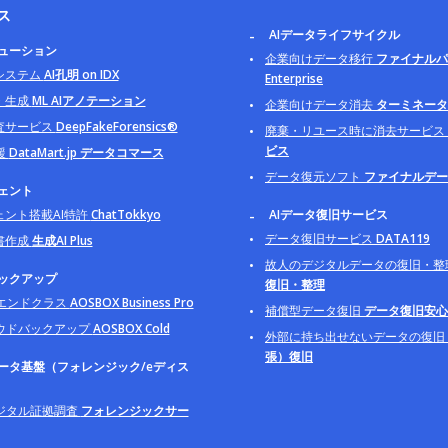
ス
AIデータライフサイクル
リューション
企業向けデータ移行
ファイナルパ
システム
AI孔明 on IDX
Enterprise
・生成
ML AIアノテーション
企業向けデータ消去
ターミネータ B
査サービス
DeepFakeForensics®
廃棄・リユース時に消去サービス
ビス
援
DataMart.jp データコマース
データ復元ソフト
ファイナルデー
ジェント
ェント搭載AI特許
ChatTokkyo
AIデータ復旧サービス
データ復旧サービス
DATA119
書作成
生成AI Plus
故人のデジタルデータの復旧・整
バックアップ
復旧・整理
イエンドクラス
AOSBOX Business Pro
補償型データ復旧
データ復旧安心
ウドバックアップ
AOSBOX Cold
外部に持ち出せないデータの復旧
張）復旧
データ基盤（フォレンジック/eディス
ジタル証拠調査
フォレンジックサー