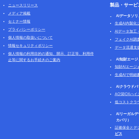
製品・サービ
ニュースリリース
メディア掲載
AIデータソ
セミナー情報
生成AI内製化
プライバシーポリシー
AIデータ加工
個人情報の取扱いについて
フェイクAI調
情報セキュリティポリシー
データ流通支
個人情報の利用目的の通知、開示、訂正等、利用停
AI知財エー
止等に関するお手続きのご案内
知財AIエージ
生成AIで明細
AIクラウド
AOSBOXハ
低コストクラ
AIリーガル
カバリ）
証拠保全とデ
ビス