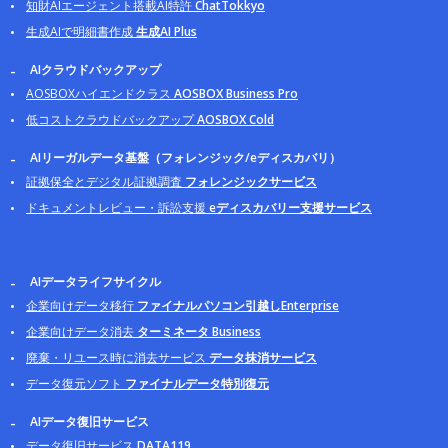
知財AIエージェント搭載AI特許
ChatTokkyo
生成AIで明細書作成
生成AI Plus
AIクラウドバックアップ
AOSBOXハイエンドクラス
AOSBOX Business Pro
低コストクラウドバックアップ
AOSBOX Cold
AIリーガルデータ基盤（フォレンジック/eディスカバリ）
証拠保全とデジタル証拠調査
フォレンジックサービス
ドキュメントレビュー・訴訟支援
eディスカバリー支援サービス
AIデータライフサイクル
企業向けデータ移行
ファイナルパソコン引越しEnterprise
企業向けデータ消去
ターミネータ Business
廃棄・リユース時に消去サービス
データ抹消サービス
データ復元ソフト
ファイナルデータ特別復元
AIデータ復旧サービス
データ復旧サービス
DATA119