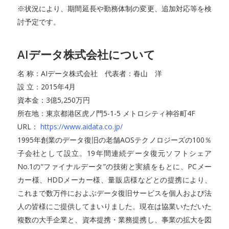
※状況により、期間延長や勤務体制の変更、追加対応等を検
討予定です。
AIデータ株式会社について
名 称：AIデータ株式会社 代表者：春山 洋
設 立：2015年4月
資本金：3億5,250万円
所在地：東京都港区虎ノ門5-1-5 メトロシティ神谷町4F
URL：
https://www.aidata.co.jp/
1995年創業のデータ復旧の老舗AOSテクノロジーズの100％
子会社として設立。19年間連続データ復元ソフトシェア
No.1の“ファイナルデータ”の技術と実績をもとに、PCメー
カー様、HDDメーカー様、量販店様などとの提携により、
これまで数万件におよぶデータ復旧サービスを個人および法
人の皆様にご提供してまいりました。現在は協業いただいた
複数の大手企業と、資本提携・業務提携し、事業の拡大を図