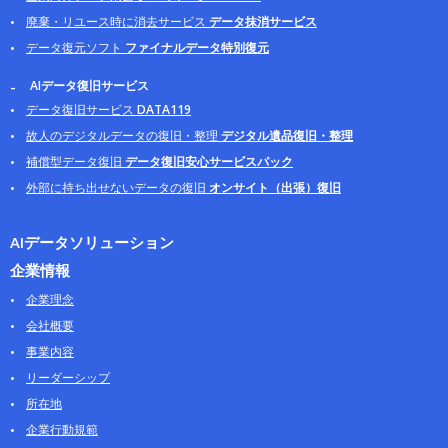
廃棄・リユース時に消去サービス
データ抹消サービス
データ復元ソフト
ファイナルデータ特別復元
AIデータ復旧サービス
データ復旧サービス
DATA119
故人のデジタルデータの復旧・整理
デジタル遺品復旧・整理
補償型データ復旧
データ復旧安心サービスパック
外部に持ち出せないデータの復旧
オンサイト（出張）復旧
AIデータソリューション
企業情報
企業理念
会社概要
事業内容
リーダーシップ
所在地
企業行動規範