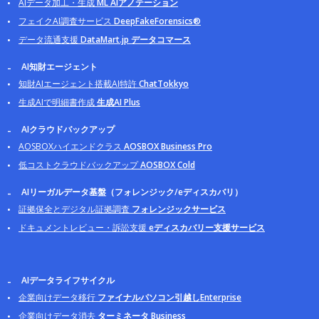
AIデータ加工・生成
ML AIアノテーション
フェイクAI調査サービス
DeepFakeForensics®
データ流通支援
DataMart.jp データコマース
AI知財エージェント
知財AIエージェント搭載AI特許
ChatTokkyo
生成AIで明細書作成
生成AI Plus
AIクラウドバックアップ
AOSBOXハイエンドクラス
AOSBOX Business Pro
低コストクラウドバックアップ
AOSBOX Cold
AIリーガルデータ基盤（フォレンジック/eディスカバリ）
証拠保全とデジタル証拠調査
フォレンジックサービス
ドキュメントレビュー・訴訟支援
eディスカバリー支援サービス
AIデータライフサイクル
企業向けデータ移行
ファイナルパソコン引越しEnterprise
企業向けデータ消去
ターミネータ Business