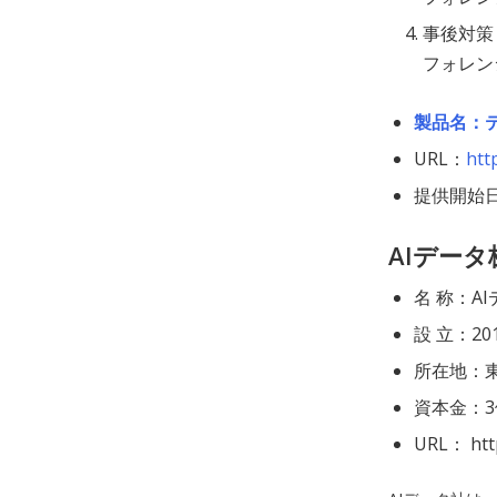
事後対策
フォレンジ
製品名：
URL：
htt
提供開始日
AIデー
名 称：A
設 立：20
所在地：東
資本金：3億
URL： http