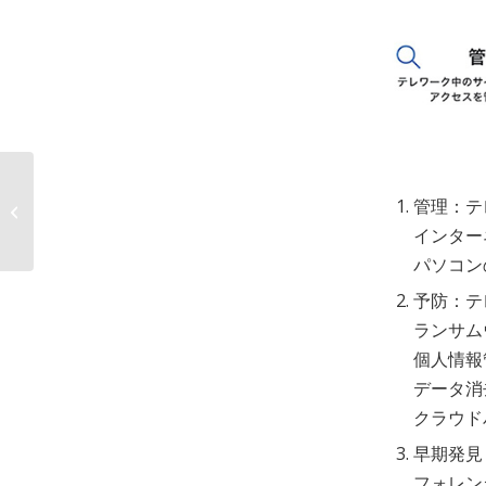
eディスカバリ サービ
管理：テ
スの提供開始～訴訟、
インター
不祥事の電�...
パソコン
予防：テ
ランサム
個人情報
データ消
クラウドバ
早期発見
フォレンジ