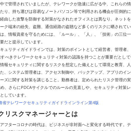
中で管理されていましたが、テレワークが急速に広がる中、これらの情
たり、持ち運びは容易なノートパソコン等で利用される機会が圧倒的に
経由した攻撃を防御する対策がなされたオフィスとは異なり、ネットを
ーク端末の紛失、盗難、通信経路の盗聴など多くのリスクに晒されてい
は、情報資産を守るためには、「ルール」、「人」、「技術」の三位一
要だと提示しています。
キュリティガイドラインでは、対策のポイントとして経営者、管理者、
施すべきテレワークセキュリティ対策の認識を持つことが重要だとして
情報セキュリティに関するリスクを想定した備えとして環境と教育、人
た、システム管理者は、アクセス制御や、バックアップ、アプリのイン
ーズに関する対策を講じること。勤務者は、定められたリスク管理の実
め、さらにPDCAサイクルでのルールの見直しや、セキュリティ対策
としています。
務省テレワークセキュリティガイドラインライン第4版
クリスクマネージャーとは
アフターコロナの時代は、ビジネスが非対面へと変化する時代です。テ