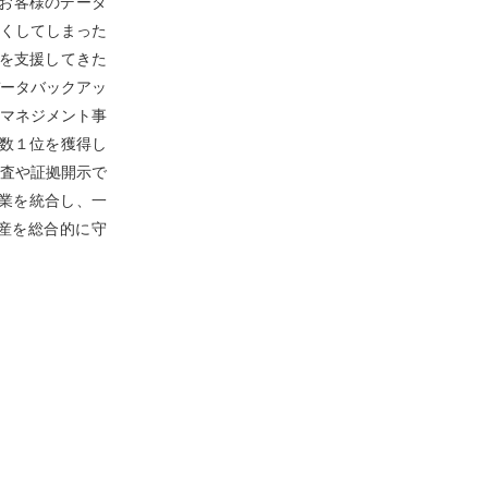
るお客様のデータ
無くしてしまった
行を支援してきた
データバックアッ
マネジメント事
本数１位を獲得し
査や証拠開示で
業を統合し、一
産を総合的に守