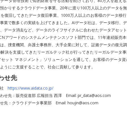
、データ管理技術で知的財産を守る活動を続けており、80万人を超え
預かりするクラウドデータ事業、20年に渡り100万人以上のデータを
を復旧してきたデータ復旧事業、1000万人以上のお客様のデータ移
事業で数多くの実績を上げてきました。AIデータ社は、データ移行、
、データ消去など、データのライフサイクルに合わせたデータアセット
CNアワードのシステムメンテナンスソフト部門では、11年連続販売
は、捜査機関、弁護士事務所、大手企業に対して、証拠データの復元調
の解決を支援してきたリーガルテック社が行ってきたリーガルデータ事
アセット マネジメント」ソリューションを通して、お客様のデータ資
ようにご支援することで、社会に貢献して参ります。
わせ先
会社
https://www.aidata.co.jp/
先：販売促進部 広報担当 西澤 Email: pr_data@aos.com
：クラウドデータ事業部 Email: houjin@aos.com