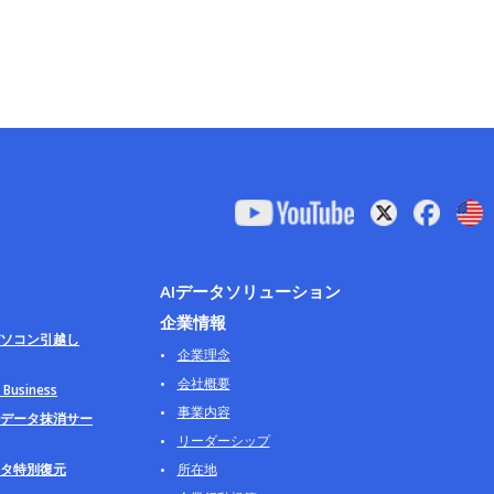
AIデータソリューション
企業情報
ソコン引越し
企業理念
会社概要
usiness
事業内容
データ抹消サー
リーダーシップ
タ特別復元
所在地