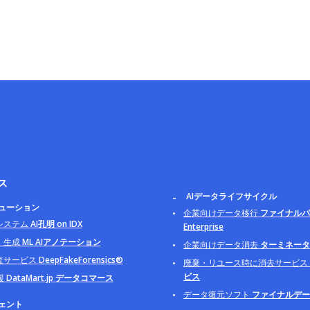
ス
AIデータライフサイクル
リューション
企業向けデータ移行
ファイナルパ
システム
AI孔明 on IDX
Enterprise
・生成
ML AIアノテーション
企業向けデータ消去
ターミネータ B
査サービス
DeepFakeForensics®
廃棄・リユース時に消去サービス
ビス
援
DataMart.jp データコマース
データ復元ソフト
ファイナルデー
ジェント