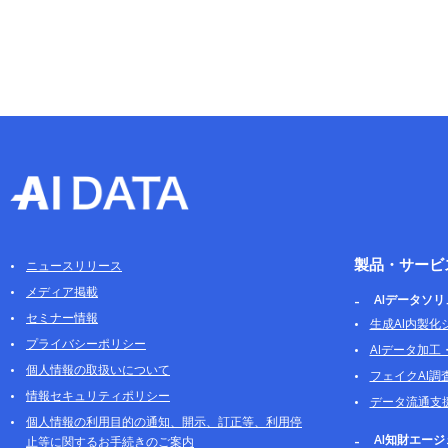
製品・サービ
ニュースリリース
メディア掲載
AIデータソ
セミナー情報
生成AI内製化
プライバシーポリシー
AIデータ加工
個人情報の取扱いについて
フェイクAI調
情報セキュリティポリシー
データ流通支
個人情報の利用目的の通知、開示、訂正等、利用停
AI知財エー
止等に関するお手続きのご案内