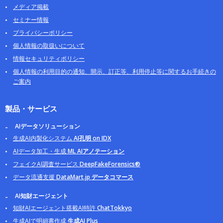
メディア掲載
セミナー情報
プライバシーポリシー
個人情報の取扱いについて
情報セキュリティポリシー
個人情報の利用目的の通知、開示、訂正等、利用停止等に関するお手続きの
ご案内
製品・サービス
AIデータソリューション
生成AI内製化システム
AI孔明 on IDX
AIデータ加工・生成
ML AIアノテーション
フェイクAI調査サービス
DeepFakeForensics®
データ流通支援
DataMart.jp データコマース
AI知財エージェント
知財AIエージェント搭載AI特許
ChatTokkyo
生成AIで明細書作成
生成AI Plus