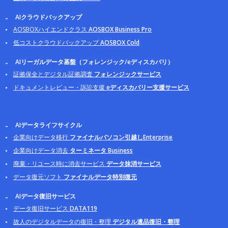
AIクラウドバックアップ
AOSBOXハイエンドクラス
AOSBOX Business Pro
低コストクラウドバックアップ
AOSBOX Cold
AIリーガルデータ基盤（フォレンジック/eディスカバリ）
証拠保全とデジタル証拠調査
フォレンジックサービス
ドキュメントレビュー・訴訟支援
eディスカバリー支援サービス
AIデータライフサイクル
企業向けデータ移行
ファイナルパソコン引越しEnterprise
企業向けデータ消去
ターミネータ Business
廃棄・リユース時に消去サービス
データ抹消サービス
データ復元ソフト
ファイナルデータ特別復元
AIデータ復旧サービス
データ復旧サービス
DATA119
故人のデジタルデータの復旧・整理
デジタル遺品復旧・整理