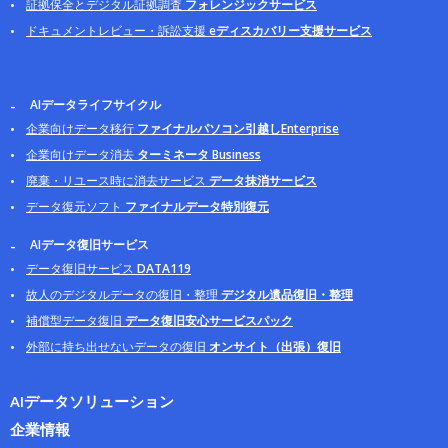
証拠保全とデジタル証拠調査
フォレンジックサービス
ドキュメントレビュー・訴訟支援
eディスカバリー支援サービス
AIデータライフサイクル
企業向けデータ移行
ファイナルパソコン引越しEnterprise
企業向けデータ消去
ターミネータ Business
廃棄・リユース時に消去サービス
データ抹消サービス
データ復元ソフト
ファイナルデータ特別復元
AIデータ復旧サービス
データ復旧サービス
DATA119
故人のデジタルデータの復旧・整理
デジタル遺品復旧・整理
補償型データ復旧
データ復旧安心サービスパック
外部に持ち出せないデータの復旧
オンサイト（出張）復旧
AIデータソリューション
企業情報