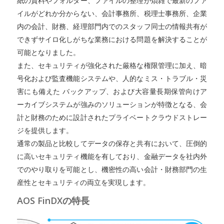
紙の資料やフォルダー、ファイルの整理が煩雑で最新のファ
イルがどれか分からない、会計事務所、税理士事務所、企業
内の会計、財務、経理部門内でのスタッフ同士の情報共有が
できずサイロ化しがちな業務における問題を解決することが
可能となりました。
また、セキュリティが強化された厳格な権限管理に加え、暗
号化および監査機能システムや、人的なミス・トラブル・災
害にも備えた バックアップ、および大容量長期保管向けア
ーカイブシステムが強みのソリューションが特徴となる、会
計と財務のために設計されたプライベートクラウドストレー
ジを提供します。
通常の製品と比較してデータの保存と共有において、圧倒的
に高いセキュリティ機能を有しており、金融データを社内外
でのやり取りを可能とし、機密性の高い会計・財務部門の生
産性とセキュリティの両立を実現します。
AOS FinDXの特長