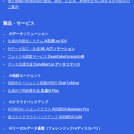
個人情報の利用目的の通知、開示、訂正等、利用停止等に関するお手続きの
ご案内
製品・サービス
AIデータソリューション
生成AI内製化システム
AI孔明 on IDX
AIデータ加工・生成
ML AIアノテーション
フェイクAI調査サービス
DeepFakeForensics®
データ流通支援
DataMart.jp データコマース
AI知財エージェント
知財AIエージェント搭載AI特許
ChatTokkyo
生成AIで明細書作成
生成AI Plus
AIクラウドバックアップ
AOSBOXハイエンドクラス
AOSBOX Business Pro
低コストクラウドバックアップ
AOSBOX Cold
AIリーガルデータ基盤（フォレンジック/eディスカバリ）