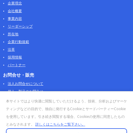
企業理念
会社概要
事業内容
リーダーシップ
所在地
企業行動規範
沿革
採用情報
パートナー
お問合せ・販売
法人お問合せについて
個人・製品のお問合せ
AOSストア
本サイトではより快適に閲覧していただけるよう、技術、分析およびマーケ
クラウドデータカンパニー 法人向けガイド
ティングなどの目的で、独自に発行するCookieとサードパーティーCookie
販売終了・サポート終了製品
を使用しています。引き続き閲覧する場合、Cookieの使用に同意したもの
とみなされます。
詳しくはこちらをご覧下さい。