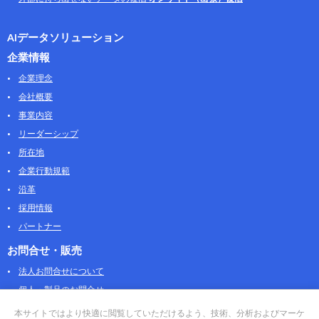
AIデータソリューション
企業情報
企業理念
会社概要
事業内容
リーダーシップ
所在地
企業行動規範
沿革
採用情報
パートナー
お問合せ・販売
法人お問合せについて
個人・製品のお問合せ
AOSストア
本サイトではより快適に閲覧していただけるよう、技術、分析およびマーケ