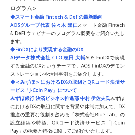
ログラム＞
◆スマート金融 Fintech & Defiの最新動向
AOSグループ代表 佐々木 隆仁
スマート金融 Fintech
& DeFi ウェビナーのプログラム概要をご紹介いたし
ます。
◆FinDXにより実現する金融のDX
AIデータ株式会社 CTO 志田 大輔
AOS FinDXで実現
する金融のDXというテーマで、AOS FinDXのデモン
ストレーションや活用事例をご紹介します。
◆＜みずほ＞におけるDXの取組とQRコード決済サ
ービス「J-Coin Pay」について
みずほ銀行 決済ビジネス推進部 中村 伊佐夫氏
みずほ
におけるDXの取組に関する背景や体制に加えて、DX
推進の重要な役割を占める「株式会社Blue Lab」の
設立経緯や特徴、QRコード決済サービス「J-Coin
Pay」の概要と特徴に関してご紹介いたします。