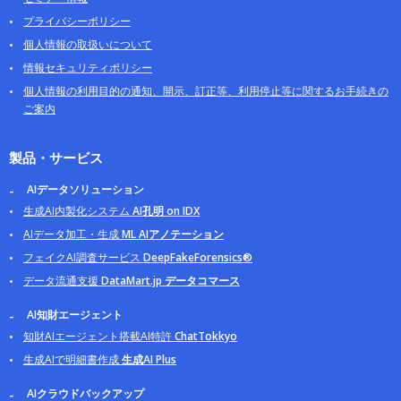
プライバシーポリシー
個人情報の取扱いについて
情報セキュリティポリシー
個人情報の利用目的の通知、開示、訂正等、利用停止等に関するお手続きの
ご案内
製品・サービス
AIデータソリューション
生成AI内製化システム
AI孔明 on IDX
AIデータ加工・生成
ML AIアノテーション
フェイクAI調査サービス
DeepFakeForensics®
データ流通支援
DataMart.jp データコマース
AI知財エージェント
知財AIエージェント搭載AI特許
ChatTokkyo
生成AIで明細書作成
生成AI Plus
AIクラウドバックアップ