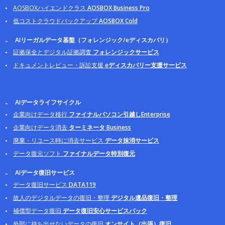
AOSBOXハイエンドクラス
AOSBOX Business Pro
低コストクラウドバックアップ
AOSBOX Cold
AIリーガルデータ基盤（フォレンジック/eディスカバリ）
証拠保全とデジタル証拠調査
フォレンジックサービス
ドキュメントレビュー・訴訟支援
eディスカバリー支援サービス
AIデータライフサイクル
企業向けデータ移行
ファイナルパソコン引越しEnterprise
企業向けデータ消去
ターミネータ Business
廃棄・リユース時に消去サービス
データ抹消サービス
データ復元ソフト
ファイナルデータ特別復元
AIデータ復旧サービス
データ復旧サービス
DATA119
故人のデジタルデータの復旧・整理
デジタル遺品復旧・整理
補償型データ復旧
データ復旧安心サービスパック
外部に持ち出せないデータの復旧
オンサイト（出張）復旧