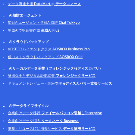
データ流通支援
DataMart.jp データコマース
AI知財エージェント
知財AIエージェント搭載AI特許
ChatTokkyo
生成AIで明細書作成
生成AI Plus
AIクラウドバックアップ
AOSBOXハイエンドクラス
AOSBOX Business Pro
低コストクラウドバックアップ
AOSBOX Cold
AIリーガルデータ基盤（フォレンジック/eディスカバリ）
証拠保全とデジタル証拠調査
フォレンジックサービス
ドキュメントレビュー・訴訟支援
eディスカバリー支援サービス
AIデータライフサイクル
企業向けデータ移行
ファイナルパソコン引越しEnterprise
企業向けデータ消去
ターミネータ Business
廃棄・リユース時に消去サービス
データ抹消サービス