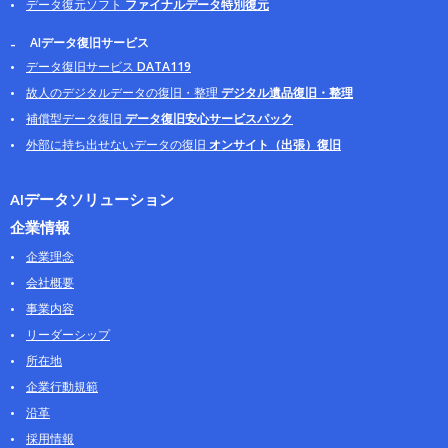
データ復元ソフト
ファイナルデータ特別復元
AIデータ復旧サービス
データ復旧サービス
DATA119
故人のデジタルデータの復旧・整理
デジタル遺品復旧・整理
補償型データ復旧
データ復旧安心サービスパック
外部に持ち出せないデータの復旧
オンサイト（出張）復旧
AIデータソリューション
企業情報
企業理念
会社概要
事業内容
リーダーシップ
所在地
企業行動規範
沿革
採用情報