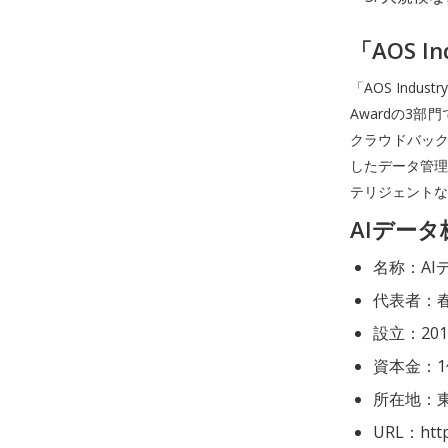
「AOS 
「AOS Indu
Awardの3部門で
クラウドバック
したデータ管理
テリジェントな
AIデー
名称：AI
代表者：
設立：20
資本金：1
所在地：東
URL：https