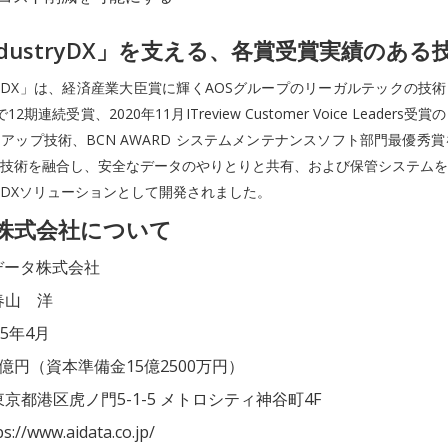
IndustryDX」を支える、各賞受賞実績のある
stryDX」は、経済産業大臣賞に輝くAOSグループのリーガルテックの技術、ITr
12期連続受賞、2020年11月ITreview Customer Voice Leaders受
アップ技術、BCN AWARD システムメンテナンスソフト部門最優秀賞
技術を融合し、安全なデータのやりとりと共有、および保管システムを
DXソリューションとして開発されました。
タ株式会社について
データ株式会社
春山 洋
15年4月
億円（資本準備金15億2500万円）
京都港区虎ノ門5-1-5 メトロシティ神谷町4F
://www.aidata.co.jp/