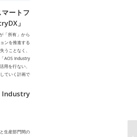
スマートフ
ryDX」
が「所有」から
ョンを推進する
失うことなく、
Industry
や活用を行ない、
していく計画で
ustry
と生産部門間の
A