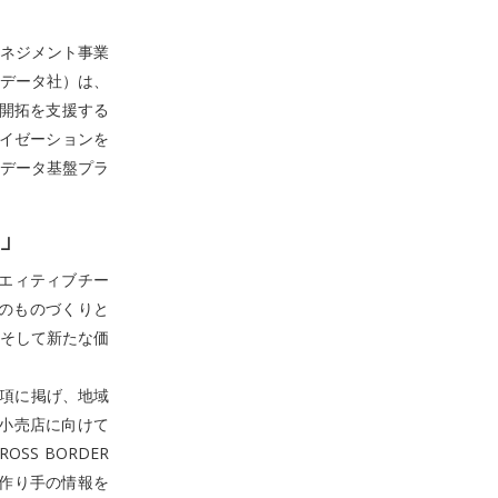
マネジメント事業
Iデータ社）は、
開拓を支援する
イゼーションを
ーデータ基盤プラ
」
、クリエィティブチー
ィのものづくりと
そして新たな価
事項に掲げ、地域
や小売店に向けて
S BORDER
地の作り手の情報を