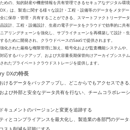
ための、知的財産や機密情報を共有管理できるセキュアなデジタル環境
dustryDX」は、製造に関する様々な設計・工程・設備等のデータをメタデ
全に保存・管理・共有することができる、スマートファクトリーデータ
品設計、工程・設備設計、生産の電子データをクラウドで効率的に共有
ニアリングチェーンを強化し、サプライチェーンを再構築して設計・生
するために開発され、クラウドベースのSaaSで提供されます。
強化された厳格な権限管理に加え、暗号化および監査機能システムや、
対応するバックアップ、および大容量長期保管向けアーカイブシステム
されたプライベートクラウドストレージを提供します。
stry DXの特長
おけるデータをバックアップし、どこからでもアクセスできる
および外部と安全なデータ共有を行ない、チームコラボレー
ドキュメントのバージョンと変更を追跡する
ティとコンプライアンスを最大化し、製造業の各部門のデータ
コスト削減を可能にする