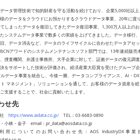
、データ管理技術で知的財産を守る活動を続けており、企業5,000社以上
様のデータをクラウドにお預かりするクラウドデータ事業、20年に渡り
てしまったデータを復旧してきたデータ復旧事業、1,300万人以上の
たシステムデータ事業で数多くの実績を上げてきました。データ移行、
旧、データ消去など、データのライフサイクルに合わせたデータアセッ
BCNアワードのシステムメンテナンスソフト部門では、13年連続販売
、捜査機関、弁護士事務所、大手企業に対して、証拠データの復元調査
決をサポートした技術が評価され、経済産業大臣賞を受けたグループ企
ルデータ事業を統合し、今後一層、データコンプライアンス、AI・D
ト マネジメント」ソリューションを通して、お客様のデータ資産を総
ご支援することで、社会に貢献いたします。
わせ先
会社
https://www.aidata.co.jp/
TEL：03-6683-0890
・金子 email：pr_data@aosdata.co.jp
についてのお問い合わせ先：AOS IndustryDX事業担当 
data.co.jp