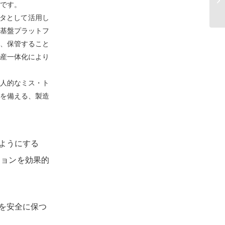
です。
ビ
ータとして活用し
基盤プラットフ
、保管すること
産一体化により
人的なミス・ト
を備える、製造
ようにする
ションを効果的
を安全に保つ