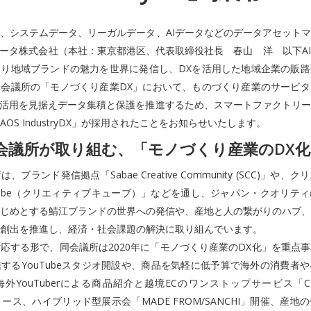
、システムデータ、リーガルデータ、AIデータなどのデータアセット
データ株式会社（本社：東京都港区、代表取締役社長 春山 洋 以下A
り地域ブランドの魅力を世界に発信し、DXを活用した地域企業の販路
会議所の「モノづくり産業DX」において、ものづくり産業のサービタ
I活用を見据えデータ集積と保護を推進するため、スマートファクトリ
OS IndustryDX」が採用されたことをお知らせいたします。
会議所が取り組む、「モノづくり産業のDX化
ブランド発信拠点「Sabae Creative Community (SCC)」や
ive cube（クリエィティブキューブ）」などを通し、ジャパン・クオリテ
じめとする鯖江ブランドの世界への発信や、産地と人の繋がりのハブ、
創出を推進し、経済・社会課題の解決に取り組んでいます。
する形で、同会議所は2020年に「モノづくり産業のDX化」を重点
するYouTubeスタジオ開設や、商品を気軽に低予算で海外の消費者
外YouTuberによる商品紹介と越境ECのワンストップサービス「CROS
リース、ハイブリッド型展示会「MADE FROM/SANCHI」開催、産