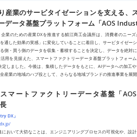
り産業のサービタイゼーションを支える、
データ基盤プラットフォーム「AOS Indust
り企業のための産業DXを推進する鯖江商工会議所は、消費者のニーズ
を通した効果の実感」に変化していることに着目し、サービタイゼーシ
る側・買う側のデータを収集・蓄積することを決定し、データを絶対に
の活用を見据えた、スマートファクトリーデータ基盤プラットフォーム「AOS 
決定しました。今後は、集積したデータをもとに、AIデータへの加工
全産業の地域のハブ役として、さらなる地域ブランドの推進事業を展開
スマートファクトリーデータ基盤「AOS Ind
特長
try DX」
dx.jp/
進において大切なことは、エンジニアリングプロセスの可視化や、設計