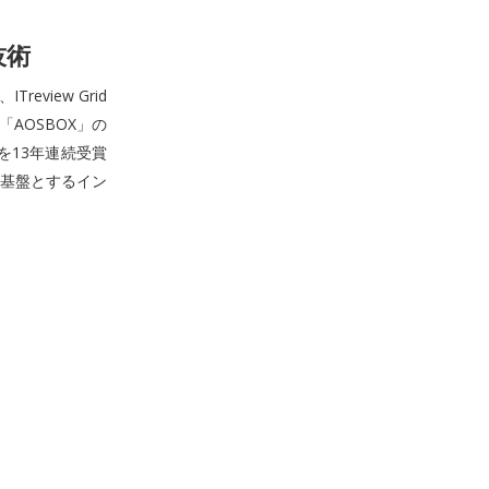
技術
eview Grid
賞の「AOSBOX」の
を13年連続受賞
基盤とするイン