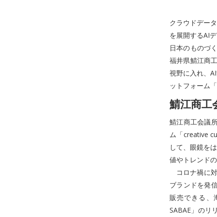
クラウドデータ
を展開するAI
日本のものづく
福井県鯖江商工
視野に入れ、A
ットフォーム「A
鯖江商工
鯖江商工会議所は、
ム「creat
して、眼鏡をは
値やトレンドの
コロナ禍に対応
ブランドを発信
販売できる、海
SABAE」のリ