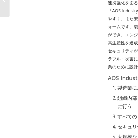
連携強化を図る
「DataMart.jp」サービ
スを開始...
「AOS In
やすく、また安
ォームです。製
ができ、エンジ
高生産性を達成
セキュリティが
ラブル・災害に
業のために設計
AOS Indu
製造業に
組織内部
に行う
すべての
セキュリ
大規模な