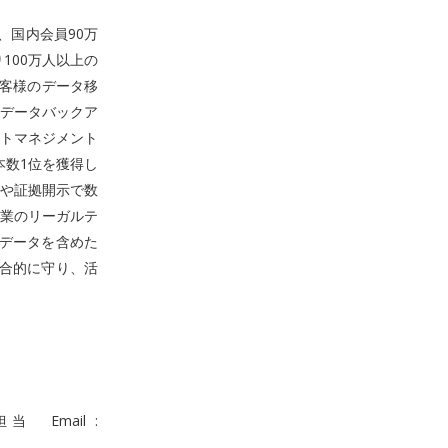
、国内会員90万
100万人以上の
お客様のデータ移
データバックア
トマネジメント
本数1位を獲得し
や証拠開示で数
業のリーガルテ
Xデータを含めた
合的に守り、活
Email :