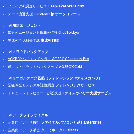
フェイクAI調査サービス
DeepFakeForensics®
データ流通支援
DataMart.jp データコマース
AI知財エージェント
知財AIエージェント搭載AI特許
ChatTokkyo
生成AIで明細書作成
生成AI Plus
AIクラウドバックアップ
AOSBOXハイエンドクラス
AOSBOX Business Pro
低コストクラウドバックアップ
AOSBOX Cold
AIリーガルデータ基盤（フォレンジック/eディスカバリ）
証拠保全とデジタル証拠調査
フォレンジックサービス
ドキュメントレビュー・訴訟支援
eディスカバリー支援サービス
AIデータライフサイクル
企業向けデータ移行
ファイナルパソコン引越しEnterprise
企業向けデータ消去
ターミネータ Business