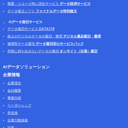
廃棄・リユース時に消去サービス
データ抹消サービス
データ復元ソフト
ファイナルデータ特別復元
AIデータ復旧サービス
データ復旧サービス
DATA119
故人のデジタルデータの復旧・整理
デジタル遺品復旧・整理
補償型データ復旧
データ復旧安心サービスパック
外部に持ち出せないデータの復旧
オンサイト（出張）復旧
AIデータソリューション
企業情報
企業理念
会社概要
事業内容
リーダーシップ
所在地
企業行動規範
沿革