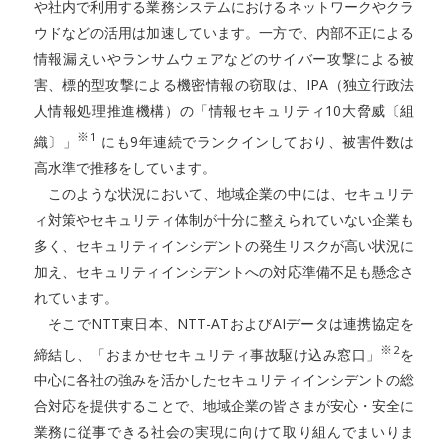
や社内で利用する業務システムにおけるネットワークやクラ
ウドなどの活用は加速しています。一方で、内部不正による
情報漏えいやランサムウェアなどのサイバー攻撃による被
害、標的型攻撃による機密情報の窃取は、IPA（独立行政法
人情報処理推進機構）の「情報セキュリティ10大脅威〔組
※1
織〕」
にも9年連続でランクインしており、被害件数は
高水準で推移をしています。
このような状況において、地域企業の中には、セキュリテ
ィ対策やセキュリティ体制が十分に整えられていない企業も
多く、セキュリティインシデントの発生リスクが高い状況に
加え、セキュリティインシデントへの対応準備不足も懸念さ
れています。
そこでNTT東日本、NTT-ATおよびAIデータは連携協定を
※2
締結し、「おまかせセキュリティ事故駆け込み窓口」
を
中心に各社の強みを活かしたセキュリティインシデントの総
合対応を提供することで、地域企業の皆さまが安心・安全に
業務に従事できる社会の実現に向けて取り組んでまいりま