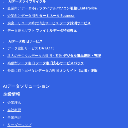
AIデータライフサイクル
企業向けデータ移行
ファイナルパソコン引越しEnterprise
企業向けデータ消去
ターミネータ Business
廃棄・リユース時に消去サービス
データ抹消サービス
データ復元ソフト
ファイナルデータ特別復元
AIデータ復旧サービス
データ復旧サービス
DATA119
故人のデジタルデータの復旧・整理
デジタル遺品復旧・整理
補償型データ復旧
データ復旧安心サービスパック
外部に持ち出せないデータの復旧
オンサイト（出張）復旧
AIデータソリューション
企業情報
企業理念
会社概要
事業内容
リーダーシップ