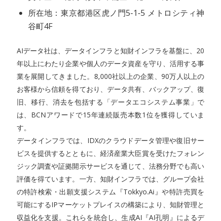
所在地：東京都港区虎ノ門5-1-5 メトロシティ神
谷町4F
AIデータ社は、データインフラと知財インフラを基盤に、20
年以上にわたり企業や個人のデータ資産を守り、活用する事
業を展開してきました。8,000社以上の企業、90万人以上の
お客様から信頼を得ており、データ共有、バックアップ、復
旧、移行、消去を包括する「データエコシステム事業」で
は、BCNアワードで15年連続販売本数1位を獲得していま
す。
データインフラでは、IDXのクラウドデータ管理や復旧サー
ビスを提供するとともに、経済産業大臣賞を受けたフォレン
ジック調査や証拠開示サービスを通じて、法務分野でも高い
評価を得ています。一方、知財インフラでは、グループ会社
の特許検索・出願支援システム『Tokkyo.Ai』や特許売買を
可能にするIPマーケットプレイスの構築により、知財管理と
収益化を支援。これらを統合し、生成AI『AI孔明』によるデ