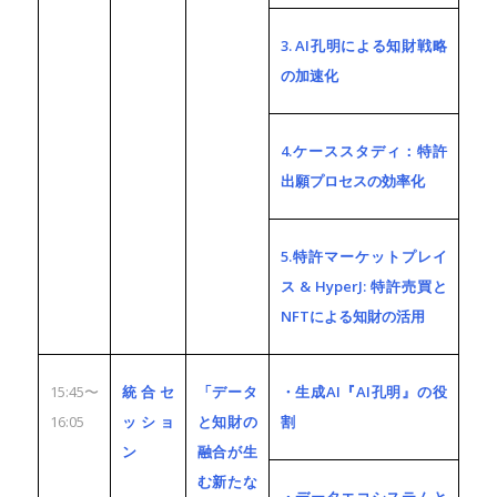
3. AI孔明による知財戦略
の加速化
4.ケーススタディ：特許
出願プロセスの効率化
5.特許マーケットプレイ
ス & HyperJ: 特許売買と
NFTによる知財の活用
15:45〜
統合セ
「データ
・生成AI『AI孔明』の役
16:05
ッショ
と知財の
割
ン
融合が生
む新たな