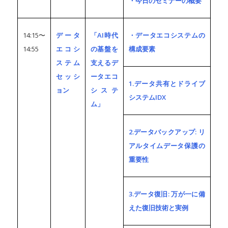
・今日のセミナーの概要
14:15〜
データ
「AI時代
・データエコシステムの
14:55
エコシ
の基盤を
構成要素
ステム
支えるデ
セッシ
ータエコ
1.データ共有とドライブ
ョン
システ
システムIDX
ム」
2.データバックアップ: リ
アルタイムデータ保護の
重要性
3.データ復旧: 万が一に備
えた復旧技術と実例