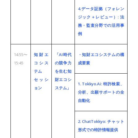
4.データ証拠（フォレン
ジック＋レビュー）: 法
務・監査分野での活用事
例
14:55〜
知財エ
「AI時代
・知財エコシステムの構
15:45
コシス
の競争力
成要素
テム
を生む知
セッシ
財エコシ
1. Tokkyo.Ai: 特許検索、
ョン
ステム」
分析、出願サポートの全
自動化
2. ChatTokkyo: チャット
形式での特許情報提供