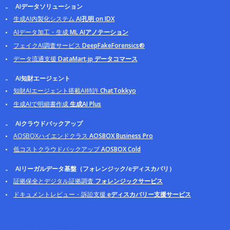
AIデータソリューション
生成AI内製化システム
AI孔明 on IDX
AIデータ加工・生成
ML AIアノテーション
フェイクAI調査サービス
DeepFakeForensics®
データ流通支援
DataMart.jp データコマース
AI知財エージェント
知財AIエージェント搭載AI特許
ChatTokkyo
生成AIで明細書作成
生成AI Plus
AIクラウドバックアップ
AOSBOXハイエンドクラス
AOSBOX Business Pro
低コストクラウドバックアップ
AOSBOX Cold
AIリーガルデータ基盤（フォレンジック/eディスカバリ）
証拠保全とデジタル証拠調査
フォレンジックサービス
ドキュメントレビュー・訴訟支援
eディスカバリー支援サービス