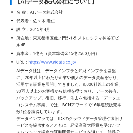
【AIデータ株式会社について】
名 称：AIデータ株式会社
代表者：佐々木 隆仁
設 立：2015年4月
所在地：東京都港区虎ノ門5-1-5 メトロシティ神谷町ビ
ル4F
資本金：1億円（資本準備金15億2500万円）
URL：
https://www.aidata.co.jp/
AIデータ社は、データインフラと知財インフラを基盤
に、20年以上にわたり企業や個人のデータ資産を守り、
活用する事業を展開してきました。9,000社以上の企業、
90万人以上のお客様から信頼を得ており、データ共有、
バックアップ、復旧、移行、消去を包括する「データエ
コシステム事業」では、BCNアワードで16年連続販売本
数1位を獲得しています。
データインフラでは、IDXのクラウドデータ管理や復旧サ
ービスを提供するとともに、経済産業大臣賞を受けたフ
ォレンジック調査や証拠開示サービスを通じて、法務分