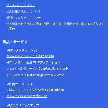
プライバシーポリシー
個人情報の取扱いについて
情報セキュリティポリシー
個人情報の利用目的の通知、開示、訂正等、利用停止等に関するお手続きの
ご案内
製品・サービス
AIデータソリューション
生成AI内製化システム
AI孔明 on IDX
AIデータ加工・生成
ML AIアノテーション
フェイクAI調査サービス
DeepFakeForensics®
データ流通支援
DataMart.jp データコマース
AI知財エージェント
知財AIエージェント搭載AI特許
ChatTokkyo
生成AIで明細書作成
生成AI Plus
AIクラウドバックアップ