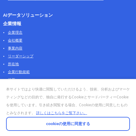
AIデータソリューション
企業情報
企業理念
会社概要
事業内容
リーダーシップ
所在地
企業行動規範
沿革
採用情報
本サイトではより快適に閲覧していただけるよう、技術、分析およびマーケ
パートナー
ティングなどの目的で、独自に発行するCookieとサードパーティーCookie
を使用しています。引き続き閲覧する場合、Cookieの使用に同意したもの
お問合せ・販売
とみなされます。
詳しくはこちらをご覧下さい。
法人お問合せについて
個人・製品のお問合せ
cookieの使用に同意する
AOSストア