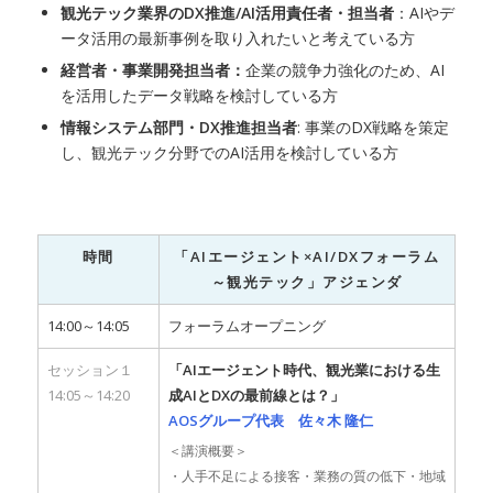
観光テック業界のDX推進/AI活用責任者・担当者
：AIやデ
ータ活用の最新事例を取り入れたいと考えている方
経営者・事業開発担当者：
企業の競争力強化のため、AI
を活用したデータ戦略を検討している方
情報システム部門・DX推進担当者
: 事業のDX戦略を策定
し、観光テック分野でのAI活用を検討している方
時間
「AIエージェント×AI/DXフォーラム
～観光テック」アジェンダ
14:00～14:05
フォーラムオープニング
セッション１
「AIエージェント時代、観光業における生
14:05～14:20
成AIとDXの最前線とは？」
AOSグループ代表 佐々木 隆仁
＜講演概要＞
・人手不足による接客・業務の質の低下・地域