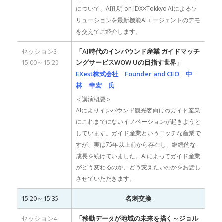
について、AI孔明 on IDX×Tokkyo.Aiによるソ
リューションを最新機能AIエージェントのデモ
を交えてご紹介します。
セッション3
「AI時代のインバウンド産業 ガイドマッチ
15:00～15:20
ングサービスWOW Uの目指す世界」
EXest株式会社 Founder and CEO 中
林 幸宏 氏
＜講演概要＞
AIによりインバウンド観光客向けのガイド産業
にこれまでにないイノベーションが起きようと
しています。ガイド産業というニッチな産業で
すが、実は75年以上前から存在し、継続的な
成長を続けていました。AIによってガイド産業
がどう変わるのか、どう変えたいのかをお話し
させていただきます。
15:20～15:35
名刺交換
セッション4
「移動データが地域の未来を描く～ジョル