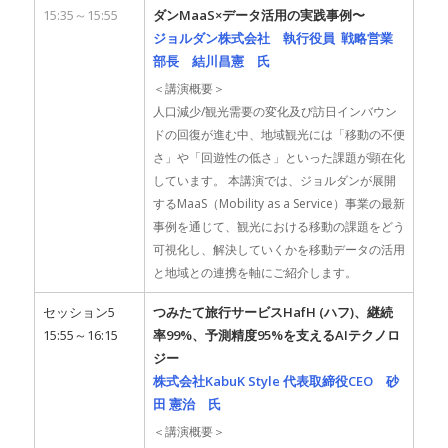
15:35～15:55
ダンMaaS×データ活用の実践事例〜
ジョルダン株式会社 執行役員 戦略営業
部長 結川昌憲 氏
＜講演概要＞
人口減少/観光需要の変化及び訪日インバウン
ドの回復が進む中、地域観光には「移動の不便
さ」や「回遊性の低さ」といった課題が顕在化
しています。 本講演では、ジョルダンが展開
するMaaS（Mobility as a Service）事業の最新
事例を通じて、観光における移動の課題をどう
可視化し、解決していくかを移動データの活用
と地域との連携を軸にご紹介します。
セッション5
つみたて旅行サービスHafH (ハフ)、継続
15:55～16:15
率99%、予測精度95%を支えるAIテクノロ
ジー
株式会社KabuK Style 代表取締役CEO 砂
田 憲治 氏
＜講演概要＞