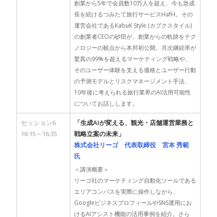
創業から5年で会員数10万人を超え、今も急成
長を続けるつみたて旅行サービスHafH。その
運営会社であるKabuK Style (カブクスタイル)
の創業者CEOの砂田が、創業からの軌跡をテク
ノロジーの観点から本邦初公開。月次継続率が
驚異の99%を超えるマーケティング戦略や、
そのユーザー体験を支える価格とユーザー行動
の予測モデルとリスクマネージメント手法、
10年後に考えられる旅行業界のAI活用可能性
についてお話しします。
セッション6
「生成AIが変える、観光・店舗運営業務と
16:15～16:35
戦略立案の未来」
株式会社リーゴ 代表取締役 宮本 秀範
氏
＜講演概要＞
リーゴ社のマーケティング自動化ツールである
エリアコンパスを実際に操作しながら、
GoogleビジネスプロフィールやSNS運用にお
けるAIアシスト機能の活用事例を紹介。さら