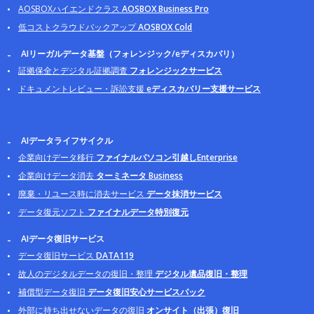
AOSBOXハイエンドクラス
AOSBOX Business Pro
低コストクラウドバックアップ
AOSBOX Cold
AIリーガルデータ基盤（フォレンジック/eディスカバリ）
証拠保全とデジタル証拠調査
フォレンジックサービス
ドキュメントレビュー・訴訟支援
eディスカバリー支援サービス
AIデータライフサイクル
企業向けデータ移行
ファイナルパソコン引越しEnterprise
企業向けデータ消去
ターミネータ Business
廃棄・リユース時に消去サービス
データ抹消サービス
データ復元ソフト
ファイナルデータ特別復元
AIデータ復旧サービス
データ復旧サービス
DATA119
故人のデジタルデータの復旧・整理
デジタル遺品復旧・整理
補償型データ復旧
データ復旧安心サービスパック
外部に持ち出せないデータの復旧
オンサイト（出張）復旧