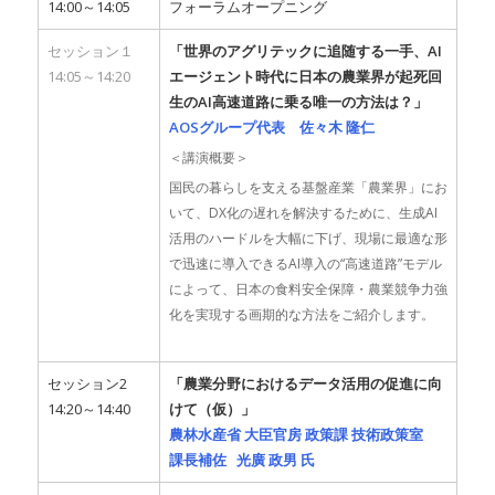
14:00～14:05
フォーラムオープニング
セッション１
「世界のアグリテックに追随する一手、AI
14:05～14:20
エージェント時代に日本の農業界が起死回
生のAI高速道路に乗る唯一の方法は？」
AOSグループ代表 佐々木 隆仁
＜講演概要＞
国民の暮らしを支える基盤産業「農業界」にお
いて、DX化の遅れを解決するために、生成AI
活用のハードルを大幅に下げ、現場に最適な形
で迅速に導入できるAI導入の“高速道路”モデル
によって、日本の食料安全保障・農業競争力強
化を実現する画期的な方法をご紹介します。
セッション2
「農業分野におけるデータ活用の促進に向
14:20～14:40
けて（仮）」
農林水産省 大臣官房 政策課 技術政策室
課長補佐 光廣 政男 氏