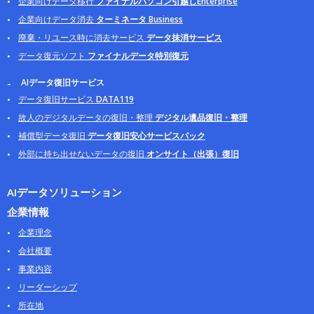
企業向けデータ移行
ファイナルパソコン引越しEnterprise
企業向けデータ消去
ターミネータ Business
廃棄・リユース時に消去サービス
データ抹消サービス
データ復元ソフト
ファイナルデータ特別復元
AIデータ復旧サービス
データ復旧サービス
DATA119
故人のデジタルデータの復旧・整理
デジタル遺品復旧・整理
補償型データ復旧
データ復旧安心サービスパック
外部に持ち出せないデータの復旧
オンサイト（出張）復旧
AIデータソリューション
企業情報
企業理念
会社概要
事業内容
リーダーシップ
所在地