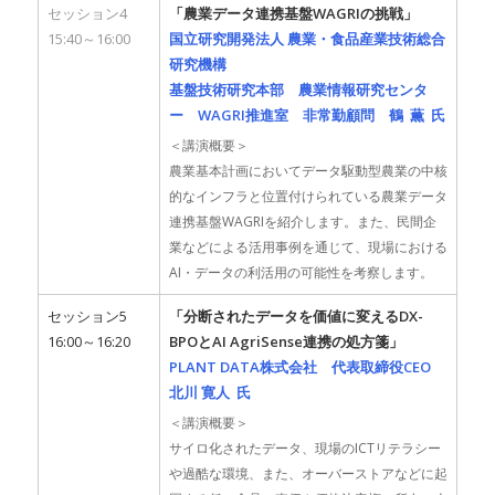
セッション4
「農業データ連携基盤WAGRIの挑戦」
15:40～16:00
国立研究開発法人 農業・食品産業技術総合
研究機構
基盤技術研究本部 農業情報研究センタ
ー WAGRI推進室 非常勤顧問 鶴 薫 氏
＜講演概要＞
農業基本計画においてデータ駆動型農業の中核
的なインフラと位置付けられている農業データ
連携基盤WAGRIを紹介します。また、民間企
業などによる活用事例を通じて、現場における
AI・データの利活用の可能性を考察します。
セッション5
「分断されたデータを価値に変えるDX-
16:00～16:20
BPOとAI AgriSense連携の処方箋」
PLANT DATA株式会社 代表取締役CEO
北川 寛人 氏
＜講演概要＞
サイロ化されたデータ、現場のICTリテラシー
や過酷な環境、また、オーバーストアなどに起