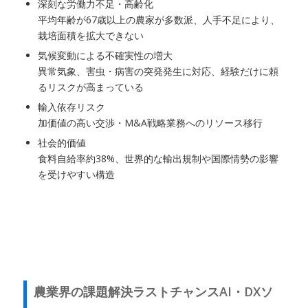
深刻な労働力不足・高齢化
平均年齢が67歳以上の農家が多数派、人手不足により、
栽培面積を拡大できない
気候変動による不確実性の増大
異常気象、害虫・病害の突発発生に対応、経験だけに頼
るリスクが高まっている
輸入依存リスク
加価値の高い交渉・M&A戦略業務へのリソース移行
社会的価値
食料自給率約38%、世界的な輸出規制や国際情勢の影響
を受けやすい構造
農業界の課題解決ラストチャンスAI・DXソ