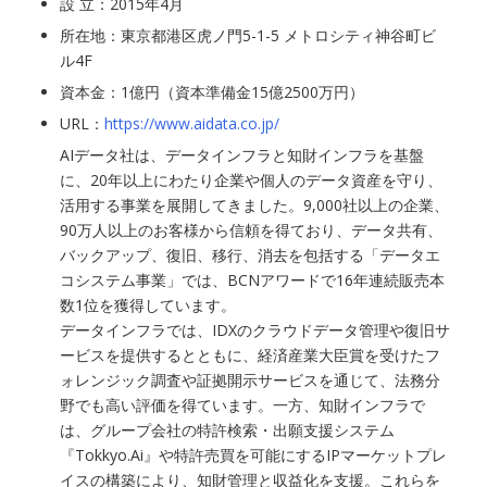
設 立：2015年4月
所在地：東京都港区虎ノ門5-1-5 メトロシティ神谷町ビ
ル4F
資本金：1億円（資本準備金15億2500万円）
URL：
https://www.aidata.co.jp/
AIデータ社は、データインフラと知財インフラを基盤
に、20年以上にわたり企業や個人のデータ資産を守り、
活用する事業を展開してきました。9,000社以上の企業、
90万人以上のお客様から信頼を得ており、データ共有、
バックアップ、復旧、移行、消去を包括する「データエ
コシステム事業」では、BCNアワードで16年連続販売本
数1位を獲得しています。
データインフラでは、IDXのクラウドデータ管理や復旧サ
ービスを提供するとともに、経済産業大臣賞を受けたフ
ォレンジック調査や証拠開示サービスを通じて、法務分
野でも高い評価を得ています。一方、知財インフラで
は、グループ会社の特許検索・出願支援システム
『Tokkyo.Ai』や特許売買を可能にするIPマーケットプレ
イスの構築により、知財管理と収益化を支援。これらを