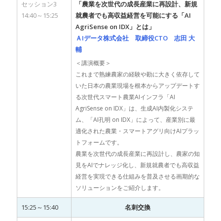
セッション3
「農業を次世代の成長産業に再設計、新規
14:40～15:25
就農者でも高収益経営を可能にする「AI
AgriSense on IDX」とは」
ＡIデータ株式会社 取締役CTO 志田 大
輔
＜講演概要＞
これまで熟練農家の経験や勘に大きく依存して
いた日本の農業現場を根本からアップデートす
る次世代スマート農業AIインフラ「AI
AgriSense on IDX」は、生成AI内製化システ
ム、「AI孔明 on IDX」によって、産業別に最
適化された農業・スマートアグリ向けAIプラッ
トフォームです。
農業を次世代の成長産業に再設計し、農家の知
見をAIでナレッジ化し、新規就農者でも高収益
経営を実現できる仕組みを普及させる画期的な
ソリューションをご紹介します。
15:25～15:40
名刺交換