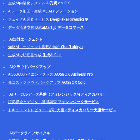
生成AI内製化システム
AI孔明 on IDX
AIデータ加工・生成
ML AIアノテーション
フェイクAI調査サービス
DeepFakeForensics®
データ流通支援
DataMart.jp データコマース
AI知財エージェント
知財AIエージェント搭載AI特許
ChatTokkyo
生成AIで明細書作成
生成AI Plus
AIクラウドバックアップ
AOSBOXハイエンドクラス
AOSBOX Business Pro
低コストクラウドバックアップ
AOSBOX Cold
AIリーガルデータ基盤（フォレンジック/eディスカバリ）
証拠保全とデジタル証拠調査
フォレンジックサービス
ドキュメントレビュー・訴訟支援
eディスカバリー支援サービス
AIデータライフサイクル