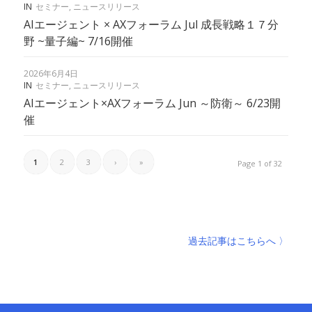
IN
セミナー
,
ニュースリリース
AIエージェント × AXフォーラム Jul 成長戦略１７分
野 ~量子編~ 7/16開催
2026年6月4日
IN
セミナー
,
ニュースリリース
AIエージェント×AXフォーラム Jun ～防衛～ 6/23開
催
1
2
3
›
»
Page 1 of 32
過去記事はこちらへ 〉