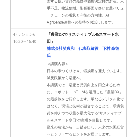
因する低い食品の売価や価格決定権の所在、人
手不足、物流危機。影響要因が多い食農バリュ
ーチェーンの現状と今後の方向性。AI
AgriSense連携への期待をお話しします。
セッション6
「農業DXでサスティナブル&スマート水
16:20～16:40
田」
株式会社笑農和 代表取締役 下村 豪徳
氏
＜講演内容＞
日本の米づくりは今、転換期を迎えています。
減反政策から増産へ。
本講演では、増産と品質向上を両立するため
に、ロボット・IoT・AIを活用した「農業DX」
の最前線をご紹介します。単なるデジタル化で
はなく、現場と技術が融合することで、環境負
荷を抑えつつ収量を最大化する“サスティナブ
ル＆スマート水田”の実現を目指します。
従来の農法から一歩踏み出し、未来の水田経営
へとシフトするヒントをお届けします。