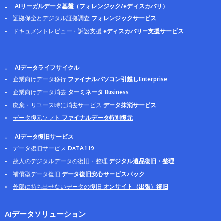
AIリーガルデータ基盤（フォレンジック/eディスカバリ）
証拠保全とデジタル証拠調査
フォレンジックサービス
ドキュメントレビュー・訴訟支援
eディスカバリー支援サービス
AIデータライフサイクル
企業向けデータ移行
ファイナルパソコン引越しEnterprise
企業向けデータ消去
ターミネータ Business
廃棄・リユース時に消去サービス
データ抹消サービス
データ復元ソフト
ファイナルデータ特別復元
AIデータ復旧サービス
データ復旧サービス
DATA119
故人のデジタルデータの復旧・整理
デジタル遺品復旧・整理
補償型データ復旧
データ復旧安心サービスパック
外部に持ち出せないデータの復旧
オンサイト（出張）復旧
AIデータソリューション