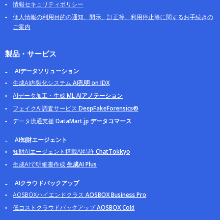
情報セキュリティポリシー
個人情報の利用目的の通知、開示、訂正等、利用停止等に関するお手続きの
ご案内
製品・サービス
AIデータソリューション
生成AI内製化システム
AI孔明 on IDX
AIデータ加工・生成
ML AIアノテーション
フェイクAI調査サービス
DeepFakeForensics®
データ流通支援
DataMart.jp データコマース
AI知財エージェント
知財AIエージェント搭載AI特許
ChatTokkyo
生成AIで明細書作成
生成AI Plus
AIクラウドバックアップ
AOSBOXハイエンドクラス
AOSBOX Business Pro
低コストクラウドバックアップ
AOSBOX Cold