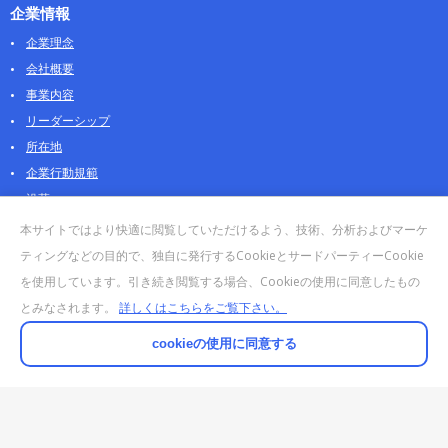
企業情報
企業理念
会社概要
事業内容
リーダーシップ
所在地
企業行動規範
沿革
採用情報
本サイトではより快適に閲覧していただけるよう、技術、分析およびマーケ
パートナー
ティングなどの目的で、独自に発行するCookieとサードパーティーCookie
を使用しています。引き続き閲覧する場合、Cookieの使用に同意したもの
お問合せ・販売
とみなされます。
詳しくはこちらをご覧下さい。
法人お問合せについて
個人・製品のお問合せ
cookieの使用に同意する
AOSストア
クラウドデータカンパニー 法人向けガイド
販売終了・サポート終了製品