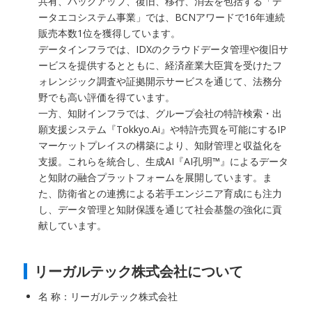
共有、バックアップ、復旧、移行、消去を包括する「デ
ータエコシステム事業」では、BCNアワードで16年連続
販売本数1位を獲得しています。
データインフラでは、IDXのクラウドデータ管理や復旧サ
ービスを提供するとともに、経済産業大臣賞を受けたフ
ォレンジック調査や証拠開示サービスを通じて、法務分
野でも高い評価を得ています。
一方、知財インフラでは、グループ会社の特許検索・出
願支援システム『Tokkyo.Ai』や特許売買を可能にするIP
マーケットプレイスの構築により、知財管理と収益化を
支援。これらを統合し、生成AI『AI孔明™』によるデータ
と知財の融合プラットフォームを展開しています。ま
た、防衛省との連携による若手エンジニア育成にも注力
し、データ管理と知財保護を通じて社会基盤の強化に貢
献しています。
リーガルテック株式会社について
名 称：リーガルテック株式会社