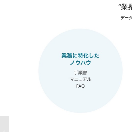
“業
データ
AIデータ社、“農業の勘
と経験を、データとAI