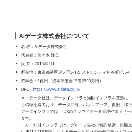
AIデータ株式会社について
名 称：AIデータ株式会社
代表者：佐々木 隆仁
設 立：2015年4月
所在地：東京都港区虎ノ門5-1-5 メトロシティ神谷町ビル4F
資本金：1億円（資本準備金15億2500万円）
URL：
https://www.aidata.co.jp/
ＡＩデータ社は、データインフラと知財インフラを基盤に、
ら信頼を得ており、データ共有、バックアップ、復旧、移行
データインフラでは、IDXのクラウドデータ管理や復旧サ
ます。
一方、知財インフラでは、グループ会社の特許検索・出願支援
生成AI『AI孔明™』によるデータと知財の融合プラット