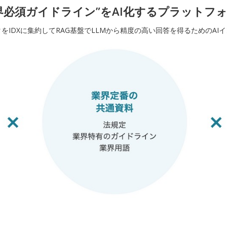
界必須ガイドライン”をAI化するプラットフ
をIDXに集約してRAG基盤でLLMから精度の高い回答を得るためのAI