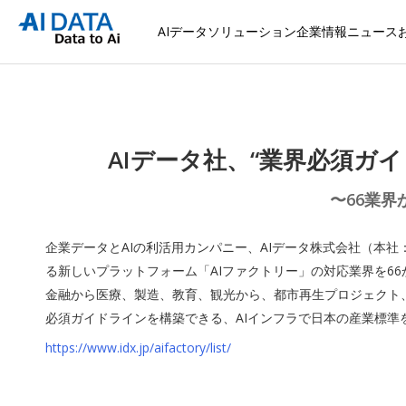
AIデータソリューション
企業情報
ニュース
AIデータ社、“業界必須ガ
〜66業界
企業データとAIの利活用カンパニー、AIデータ株式会社（本社
る新しいプラットフォーム「AIファクトリー」の対応業界を66
金融から医療、製造、教育、観光から、都市再生プロジェクト
必須ガイドラインを構築できる、AIインフラで日本の産業標準
https://www.idx.jp/aifactory/list/