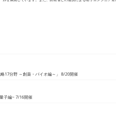
戦略17分野 ～創薬・バイオ編～」 8/20開催
量子編~ 7/16開催