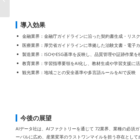
で見える化・継
承。”「AI...
導入効果
金融業界：金融庁ガイドラインに沿った契約書生成・リスク
医療業界：厚労省ガイドラインに準拠した治験文書・電子
製造業界：ISOやESG基準を反映し、品質管理や証跡作業を
教育業界：学習指導要領をAI化し、教材生成や学習支援に
観光業界：地域ごとの安全基準や多言語ルールをAIで反映
今後の展望
AIデータ社は、AIファクトリーを通じて 72業界、業種の必
ーバルに広め、産業変革のラストワンマイルを担う存在として