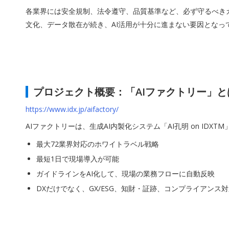
各業界には安全規制、法令遵守、品質基準など、必ず守るべき
文化、データ散在が続き、AI活用が十分に進まない要因となっ
プロジェクト概要：「AIファクトリー」と
https://www.idx.jp/aifactory/
AIファクトリーは、生成AI内製化システム「AI孔明 on I
最大72業界対応のホワイトラベル戦略
最短1日で現場導入が可能
ガイドラインをAI化して、現場の業務フローに自動反映
DXだけでなく、GX/ESG、知財・証跡、コンプライアンス