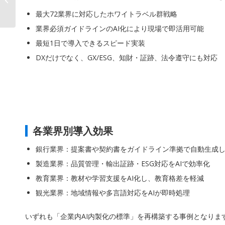
生態系を支�...
最大72業界に対応したホワイトラベル群戦略
業界必須ガイドラインのAI化により現場で即活用可能
最短1日で導入できるスピード実装
DXだけでなく、GX/ESG、知財・証跡、法令遵守にも対応
各業界別導入効果
銀行業界：提案書や契約書をガイドライン準拠で自動生成
製造業界：品質管理・輸出証跡・ESG対応をAIで効率化
教育業界：教材や学習支援をAI化し、教育格差を軽減
観光業界：地域情報や多言語対応をAIが即時処理
いずれも「企業内AI内製化の標準」を再構築する事例となりま