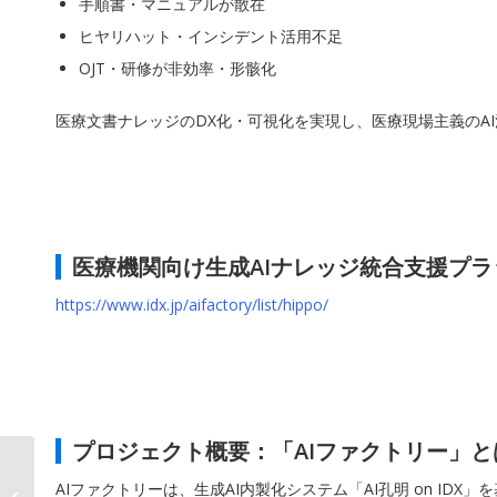
手順書・マニュアルが散在
ヒヤリハット・インシデント活用不足
OJT・研修が非効率・形骸化
医療文書ナレッジのDX化・可視化を実現し、医療現場主義のA
医療機関向け生成AIナレッジ統合支援プラットフ
https://www.idx.jp/aifactory/list/hippo/
プロジェクト概要：「AIファクトリー」と
AIデータ社 × リーガル
AIファクトリーは、生成AI内製化システム「AI孔明 on I
テック社、AX時代のAI