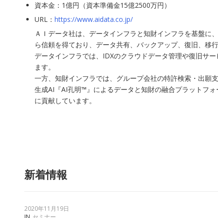
資本金：1億円（資本準備金15億2500万円）
URL：
https://www.aidata.co.jp/
ＡＩデータ社は、データインフラと知財インフラを基盤に、
ら信頼を得ており、データ共有、バックアップ、復旧、移行
データインフラでは、IDXのクラウドデータ管理や復旧サ
ます。
一方、知財インフラでは、グループ会社の特許検索・出願支援
生成AI『AI孔明™』によるデータと知財の融合プラット
に貢献しています。
新着情報
2020年11月19日
IN
セミナー