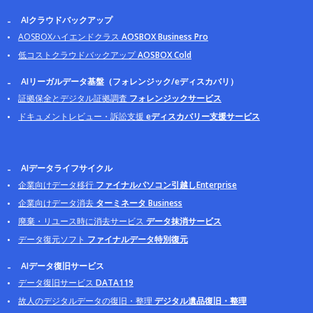
AIクラウドバックアップ
AOSBOXハイエンドクラス
AOSBOX Business Pro
低コストクラウドバックアップ
AOSBOX Cold
AIリーガルデータ基盤（フォレンジック/eディスカバリ）
証拠保全とデジタル証拠調査
フォレンジックサービス
ドキュメントレビュー・訴訟支援
eディスカバリー支援サービス
AIデータライフサイクル
企業向けデータ移行
ファイナルパソコン引越しEnterprise
企業向けデータ消去
ターミネータ Business
廃棄・リユース時に消去サービス
データ抹消サービス
データ復元ソフト
ファイナルデータ特別復元
AIデータ復旧サービス
データ復旧サービス
DATA119
故人のデジタルデータの復旧・整理
デジタル遺品復旧・整理