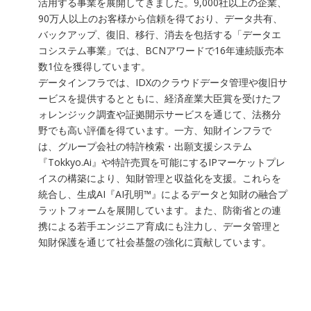
活用する事業を展開してきました。9,000社以上の企業、
90万人以上のお客様から信頼を得ており、データ共有、
バックアップ、復旧、移行、消去を包括する「データエ
コシステム事業」では、BCNアワードで16年連続販売本
数1位を獲得しています。
データインフラでは、IDXのクラウドデータ管理や復旧サ
ービスを提供するとともに、経済産業大臣賞を受けたフ
ォレンジック調査や証拠開示サービスを通じて、法務分
野でも高い評価を得ています。一方、知財インフラで
は、グループ会社の特許検索・出願支援システム
『Tokkyo.Ai』や特許売買を可能にするIPマーケットプレ
イスの構築により、知財管理と収益化を支援。これらを
統合し、生成AI『AI孔明™』によるデータと知財の融合プ
ラットフォームを展開しています。また、防衛省との連
携による若手エンジニア育成にも注力し、データ管理と
知財保護を通じて社会基盤の強化に貢献しています。