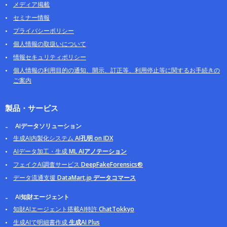
メディア掲載
セミナー情報
プライバシーポリシー
個人情報の取扱いについて
情報セキュリティポリシー
個人情報の利用目的の通知、開示、訂正等、利用停止等に関するお手続きの
ご案内
製品・サービス
AIデータソリューション
生成AI内製化システム
AI孔明 on IDX
AIデータ加工・生成
ML AIアノテーション
フェイクAI調査サービス
DeepFakeForensics®
データ流通支援
DataMart.jp データコマース
AI知財エージェント
知財AIエージェント搭載AI特許
ChatTokkyo
生成AIで明細書作成
生成AI Plus