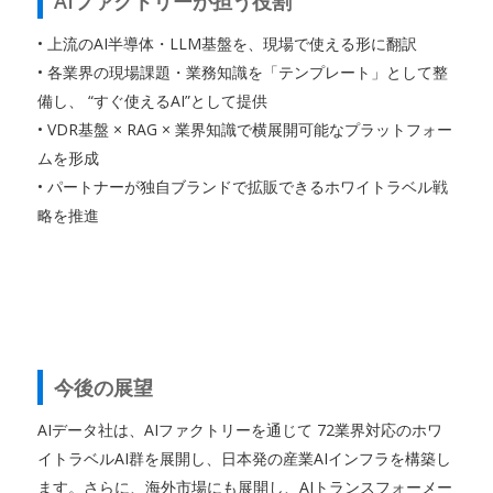
AIファクトリーが担う役割
• 上流のAI半導体・LLM基盤を、現場で使える形に翻訳
• 各業界の現場課題・業務知識を「テンプレート」として整
備し、 “すぐ使えるAI”として提供
• VDR基盤 × RAG × 業界知識で横展開可能なプラットフォー
ムを形成
• パートナーが独自ブランドで拡販できるホワイトラベル戦
略を推進
今後の展望
AIデータ社は、AIファクトリーを通じて 72業界対応のホワ
イトラベルAI群を展開し、日本発の産業AIインフラを構築し
ます。さらに、海外市場にも展開し、AIトランスフォーメー