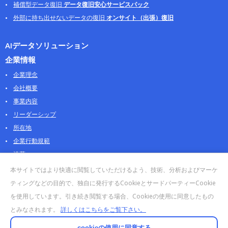
補償型データ復旧
データ復旧安心サービスパック
外部に持ち出せないデータの復旧
オンサイト（出張）復旧
AIデータソリューション
企業情報
企業理念
会社概要
事業内容
リーダーシップ
所在地
企業行動規範
沿革
採用情報
本サイトではより快適に閲覧していただけるよう、技術、分析およびマーケ
パートナー
ティングなどの目的で、独自に発行するCookieとサードパーティーCookie
を使用しています。引き続き閲覧する場合、Cookieの使用に同意したもの
お問合せ・販売
とみなされます。
詳しくはこちらをご覧下さい。
法人お問合せについて
個人・製品のお問合せ
cookieの使用に同意する