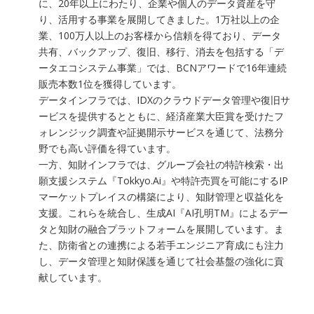
に、20年以上にわたり、企業や個人のデータ資産を守
り、活用する事業を展開してきました。1万社以上の企
業、100万人以上のお客様から信頼を得ており、データ
共有、バックアップ、復旧、移行、消去を包括する「デ
ータエコシステム事業」では、BCNアワードで16年連続
販売本数1位を獲得しています。
データインフラでは、IDXのクラウドデータ管理や復旧サ
ービスを提供するとともに、経済産業大臣賞を受けたフ
ォレンジック調査や証拠開示サービスを通じて、法務分
野でも高い評価を得ています。
一方、知財インフラでは、グループ会社の特許検索・出
願支援システム『Tokkyo.Ai』や特許売買を可能にするIP
マーケットプレイスの構築により、知財管理と収益化を
支援。これらを統合し、生成AI『AI孔明TM』によるデー
タと知財の融合プラットフォームを展開しています。ま
た、防衛省との連携による若手エンジニア育成にも注力
し、データ管理と知財保護を通じて社会基盤の強化に貢
献しています。