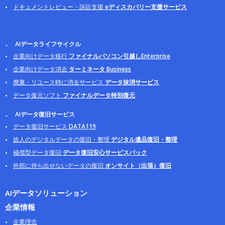
ドキュメントレビュー・訴訟支援
eディスカバリー支援サービス
AIデータライフサイクル
企業向けデータ移行
ファイナルパソコン引越しEnterprise
企業向けデータ消去
ターミネータ Business
廃棄・リユース時に消去サービス
データ抹消サービス
データ復元ソフト
ファイナルデータ特別復元
AIデータ復旧サービス
データ復旧サービス
DATA119
故人のデジタルデータの復旧・整理
デジタル遺品復旧・整理
補償型データ復旧
データ復旧安心サービスパック
外部に持ち出せないデータの復旧
オンサイト（出張）復旧
AIデータソリューション
企業情報
企業理念