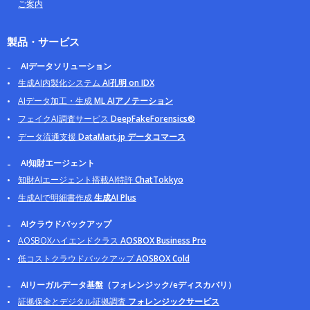
ご案内
製品・サービス
AIデータソリューション
生成AI内製化システム
AI孔明 on IDX
AIデータ加工・生成
ML AIアノテーション
フェイクAI調査サービス
DeepFakeForensics®
データ流通支援
DataMart.jp データコマース
AI知財エージェント
知財AIエージェント搭載AI特許
ChatTokkyo
生成AIで明細書作成
生成AI Plus
AIクラウドバックアップ
AOSBOXハイエンドクラス
AOSBOX Business Pro
低コストクラウドバックアップ
AOSBOX Cold
AIリーガルデータ基盤（フォレンジック/eディスカバリ）
証拠保全とデジタル証拠調査
フォレンジックサービス