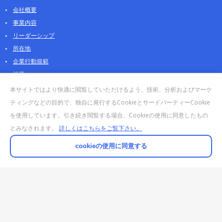
会社概要
事業内容
リーダーシップ
所在地
企業行動規範
沿革
採用情報
本サイトではより快適に閲覧していただけるよう、技術、分析およびマーケ
パートナー
ティングなどの目的で、独自に発行するCookieとサードパーティーCookie
を使用しています。引き続き閲覧する場合、Cookieの使用に同意したもの
お問合せ・販売
とみなされます。
詳しくはこちらをご覧下さい。
法人お問合せについて
個人・製品のお問合せ
cookieの使用に同意する
AOSストア
クラウドデータカンパニー 法人向けガイド
販売終了・サポート終了製品