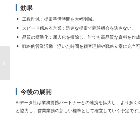
効果
工数削減：提案準備時間を大幅削減。
スピード感ある営業：迅速な提案で商談機会を逃さない。
品質の標準化：属人化を排除し、誰でも高品質な資料を作
戦略的営業活動：浮いた時間を顧客理解や戦略立案に充当
AIデータ社、経済産業
省「持続可能な物流効
率化実証事�...
今後の展開
AIデータ社は業務提携パートナーとの連携を拡大し、より多く
と協力し、営業業務の新しい標準として確立していく予定です