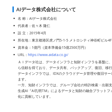
AIデータ株式会社について
名 称：AIデータ株式会社
代表者：佐々木 隆仁
設 立：2015年4月
所在地：東京都港区虎ノ門5-1-5 メトロシティ神谷町ビル4F
資本金：1億円（資本準備金15億2500万円）
URL：
https://www.aidata.co.jp/
ＡＩデータ社は、データインフラと知財インフラを基盤に、
ら信頼を得ており、データ共有、バックアップ、復旧、移行
データインフラでは、IDXのクラウドデータ管理や復旧サ
ます。
一方、知財インフラでは、グループ会社の特許検索・出願支援
生成AI『AI孔明TM』によるデータと知財の融合プラッ
化に貢献しています。