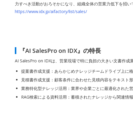
力すべき活動がおろそかになり、組織全体の営業力低下を招い
https://www.idx.jp/aifactory/list/sales/
『AI SalesPro on IDX』の特長
AI SalesPro on IDXは、営業現場で特に負担の大きい文
提案書作成支援：あらかじめナレッジチームドライブ上に
見積書作成支援：顧客条件に合わせた見積内容をテキスト
業務特化型ナレッジ活用：業界や企業ごとに最適化された
RAG検索による資料活用：蓄積されたナレッジから関連情