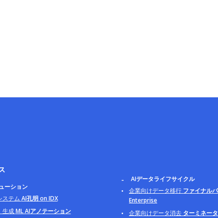
ス
AIデータライフサイクル
リューション
企業向けデータ移行
ファイナルパ
システム
AI孔明 on IDX
Enterprise
・生成
ML AIアノテーション
企業向けデータ消去
ターミネータ B