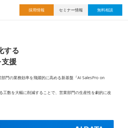
採用情報
セミナー情報
無料相談
化する
革を支援
業務効率を飛躍的に高める新基盤『AI SalesPro on
かかる工数を大幅に削減することで、営業部門の生産性を劇的に改