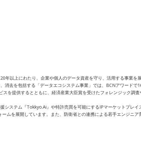
20年以上にわたり、企業や個人のデータ資産を守り、活用する事業を展
、消去を包括する「データエコシステム事業」では、BCNアワードで1
ービスを提供するとともに、経済産業大臣賞を受けたフォレンジック調
システム『Tokkyo.Ai』や特許売買を可能にするIPマーケットプ
トフォームを展開しています。また、防衛省との連携による若手エンジニ