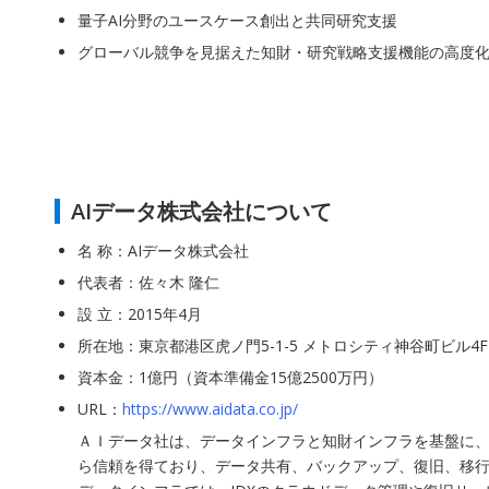
量子AI分野のユースケース創出と共同研究支援
グローバル競争を見据えた知財・研究戦略支援機能の高度
AIデータ株式会社について
名 称：AIデータ株式会社
代表者：佐々木 隆仁
設 立：2015年4月
所在地：東京都港区虎ノ門5-1-5 メトロシティ神谷町ビル4F
資本金：1億円（資本準備金15億2500万円）
URL：
https://www.aidata.co.jp/
ＡＩデータ社は、データインフラと知財インフラを基盤に、
ら信頼を得ており、データ共有、バックアップ、復旧、移行