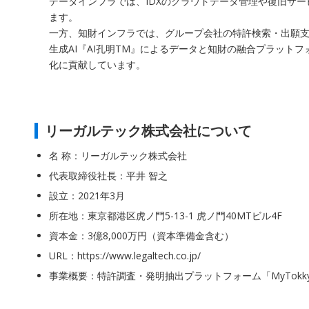
データインフラでは、IDXのクラウドデータ管理や復旧サ
ます。
一方、知財インフラでは、グループ会社の特許検索・出願支援
生成AI『AI孔明TM』によるデータと知財の融合プラッ
化に貢献しています。
リーガルテック株式会社について
名 称：リーガルテック株式会社
代表取締役社長：平井 智之
設立：2021年3月
所在地：東京都港区虎ノ門5-13-1 虎ノ門40MTビル4F
資本金：3億8,000万円（資本準備金含む）
URL：https://www.legaltech.co.jp/
事業概要：特許調査・発明抽出プラットフォーム「MyTokkyo