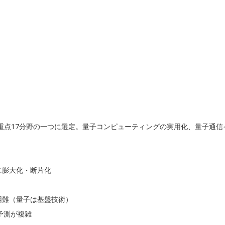
重点17分野の一つに選定。量子コンピューティングの実用化、量子通信
に膨大化・断片化
困難（量子は基盤技術）
予測が複雑