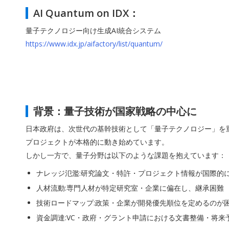
AI Quantum on IDX：
量子テクノロジー向け生成AI統合システム
https://www.idx.jp/aifactory/list/quantum/
背景：量子技術が国家戦略の中心に
日本政府は、次世代の基幹技術として「量子テクノロジー」を
プロジェクトが本格的に動き始めています。
しかし一方で、量子分野は以下のような課題を抱えています：
ナレッジ氾濫:研究論文・特許・プロジェクト情報が国際的
人材流動:専門人材が特定研究室・企業に偏在し、継承困難
技術ロードマップ:政策・企業が開発優先順位を定めるのが
資金調達:VC・政府・グラント申請における文書整備・将来