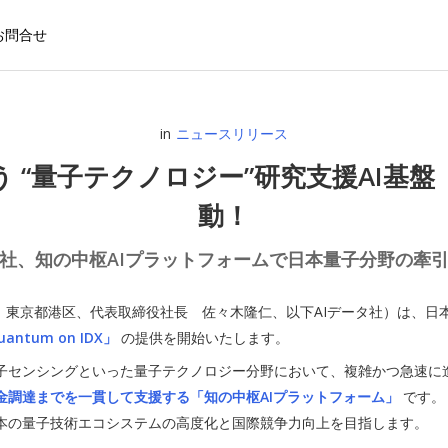
お問合せ
in
ニュースリリース
量子テクノロジー”研究支援AI基盤「AI 
動！
タ社、知の中枢AIプラットフォームで日本量子分野の牽
社：東京都港区、代表取締役社長 佐々木隆仁、以下AIデータ社）は、日
uantum on IDX」
の提供を開始いたします。
子通信・量子センシングといった量子テクノロジー分野において、複雑かつ
金調達までを一貫して支援する「知の中枢AIプラットフォーム」
です。
本の量子技術エコシステムの高度化と国際競争力向上を目指します。