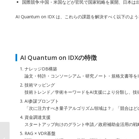
国際競争:中国・米国などが官民で国家戦略を展開、日本は
AI Quantum on IDX は、これらの課題を解決すべく以下
AI Quantum on IDXの特徴
ナレッジDB構築
論文・特許・コンソーシアム・研究ノート・規格文書等をI
技術マッピング
技術トレンド／学術キーワードをAI支援により分類し、技
AI参謀プロンプト
「次に注力すべき量子アルゴリズム領域は？」「競合はどの
資金調達支援
スタートアップ向けのグラント申請／政府補助金活用の戦略
AIデータ社×リーガルテ
RAG × VDR基盤
ック社、ロボット産業