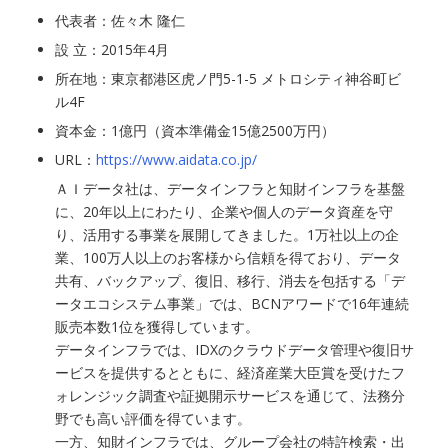
代表者：佐々木 隆仁
設 立：2015年4月
所在地：東京都港区虎ノ門5-1-5 メトロシティ神谷町ビ
ル4F
資本金：1億円（資本準備金15億2500万円）
URL：
https://www.aidata.co.jp/
ＡＩデータ社は、データインフラと知財インフラを基盤
に、20年以上にわたり、企業や個人のデータ資産を守
り、活用する事業を展開してきました。1万社以上の企
業、100万人以上のお客様から信頼を得ており、データ
共有、バックアップ、復旧、移行、消去を包括する「デ
ータエコシステム事業」では、BCNアワードで16年連続
販売本数1位を獲得しています。
データインフラでは、IDXのクラウドデータ管理や復旧サ
ービスを提供するとともに、経済産業大臣賞を受けたフ
ォレンジック調査や証拠開示サービスを通じて、法務分
野でも高い評価を得ています。
一方、知財インフラでは、グループ会社の特許検索・出