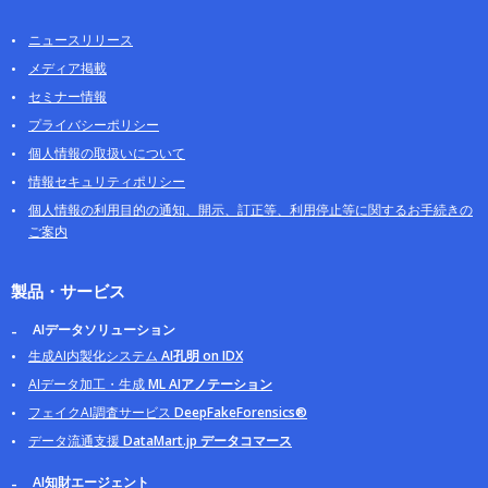
ニュースリリース
メディア掲載
セミナー情報
プライバシーポリシー
個人情報の取扱いについて
情報セキュリティポリシー
個人情報の利用目的の通知、開示、訂正等、利用停止等に関するお手続きの
ご案内
製品・サービス
AIデータソリューション
生成AI内製化システム
AI孔明 on IDX
AIデータ加工・生成
ML AIアノテーション
フェイクAI調査サービス
DeepFakeForensics®
データ流通支援
DataMart.jp データコマース
AI知財エージェント