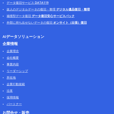
データ復旧サービス
DATA119
故人のデジタルデータの復旧・整理
デジタル遺品復旧・整理
補償型データ復旧
データ復旧安心サービスパック
外部に持ち出せないデータの復旧
オンサイト（出張）復旧
AIデータソリューション
企業情報
企業理念
会社概要
事業内容
リーダーシップ
所在地
企業行動規範
沿革
採用情報
パートナー
お問合せ・販売