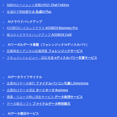
知財AIエージェント搭載AI特許
ChatTokkyo
生成AIで明細書作成
生成AI Plus
AIクラウドバックアップ
AOSBOXハイエンドクラス
AOSBOX Business Pro
低コストクラウドバックアップ
AOSBOX Cold
AIリーガルデータ基盤（フォレンジック/eディスカバリ）
証拠保全とデジタル証拠調査
フォレンジックサービス
ドキュメントレビュー・訴訟支援
eディスカバリー支援サービス
AIデータライフサイクル
企業向けデータ移行
ファイナルパソコン引越しEnterprise
企業向けデータ消去
ターミネータ Business
廃棄・リユース時に消去サービス
データ抹消サービス
データ復元ソフト
ファイナルデータ特別復元
AIデータ復旧サービス