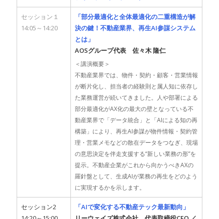
セッション１
「部分最適化と全体最適化の二重構造が解
14:05～14:20
決の鍵！不動産業界、再生AI参謀システム
とは」
AOSグループ代表 佐々木 隆仁
＜講演概要＞
不動産業界では、物件・契約・顧客・営業情報
が断片化し、担当者の経験則と属人知に依存し
た業務運営が続いてきました。人や部署による
部分最適化がAX化の最大の壁となっている不
動産業界で「データ統合」と「AIによる知の再
構築」により、再生AI参謀が物件情報・契約管
理・営業メモなどの散在データをつなぎ、現場
の意思決定を伴走支援する“新しい業務の形”を
提示。不動産企業がこれから向かうべきAXの
羅針盤として、生成AIが業務の再生をどのよう
に実現するかを示します。
セッション2
「AIで変化する不動産テック最新動向」
14:20～15:00
リーウェイズ株式会社 代表取締役CEO ／