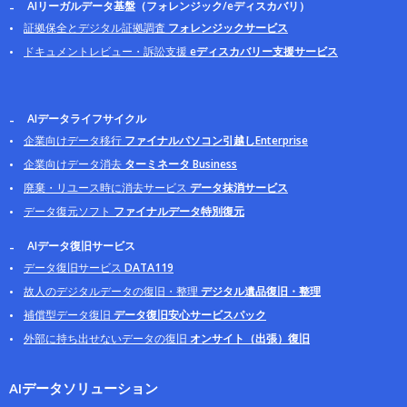
AIリーガルデータ基盤（フォレンジック/eディスカバリ）
証拠保全とデジタル証拠調査
フォレンジックサービス
ドキュメントレビュー・訴訟支援
eディスカバリー支援サービス
AIデータライフサイクル
企業向けデータ移行
ファイナルパソコン引越しEnterprise
企業向けデータ消去
ターミネータ Business
廃棄・リユース時に消去サービス
データ抹消サービス
データ復元ソフト
ファイナルデータ特別復元
AIデータ復旧サービス
データ復旧サービス
DATA119
故人のデジタルデータの復旧・整理
デジタル遺品復旧・整理
補償型データ復旧
データ復旧安心サービスパック
外部に持ち出せないデータの復旧
オンサイト（出張）復旧
AIデータソリューション