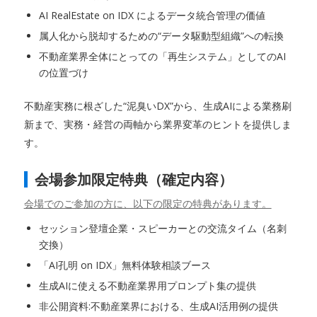
AI RealEstate on IDX によるデータ統合管理の価値
属人化から脱却するための“データ駆動型組織”への転換
不動産業界全体にとっての「再生システム」としてのAI
の位置づけ
不動産実務に根ざした“泥臭いDX”から、生成AIによる業務刷
新まで、実務・経営の両軸から業界変革のヒントを提供しま
す。
会場参加限定特典（確定内容）
会場でのご参加の方に、以下の限定の特典があります。
セッション登壇企業・スピーカーとの交流タイム（名刺
交換）
「AI孔明 on IDX」無料体験相談ブース
生成AIに使える不動産業界用プロンプト集の提供
非公開資料:不動産業界における、生成AI活用例の提供