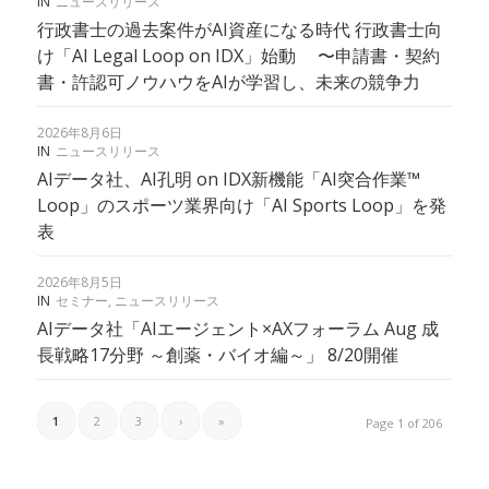
IN
ニュースリリース
行政書士の過去案件がAI資産になる時代 行政書士向
け「AI Legal Loop on IDX」始動 〜申請書・契約
書・許認可ノウハウをAIが学習し、未来の競争力
2026年8月6日
IN
ニュースリリース
AIデータ社、AI孔明 on IDX新機能「AI突合作業™︎
Loop」のスポーツ業界向け「AI Sports Loop」を発
表
2026年8月5日
IN
セミナー
,
ニュースリリース
AIデータ社「AIエージェント×AXフォーラム Aug 成
長戦略17分野 ～創薬・バイオ編～」 8/20開催
1
2
3
›
»
Page 1 of 206