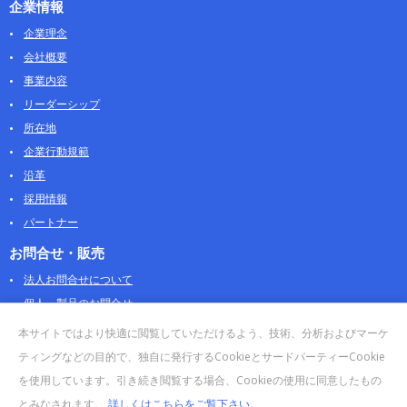
企業情報
企業理念
会社概要
事業内容
リーダーシップ
所在地
企業行動規範
沿革
採用情報
パートナー
お問合せ・販売
法人お問合せについて
個人・製品のお問合せ
AOSストア
本サイトではより快適に閲覧していただけるよう、技術、分析およびマーケ
クラウドデータカンパニー 法人向けガイド
ティングなどの目的で、独自に発行するCookieとサードパーティーCookie
販売終了・サポート終了製品
を使用しています。引き続き閲覧する場合、Cookieの使用に同意したもの
とみなされます。
詳しくはこちらをご覧下さい。