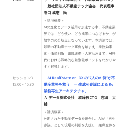
一般社団法人不動産テック協会 代表理事
巻口 成憲 氏
＜講演概要＞
AIの進化とデータ活用が加速する中、不動産業
界では「どう使い、どう成果につなげるか」が
競争力の分岐点となっています。本講演では、
最新の不動産テック事例を踏まえ、業務効率
化・価値判断・組織連携・人材活用まで、AI時
代における戦略的な差別化ポイントをわかりや
すく解説します。
セッション3
「AI RealEstate on IDX の“7人のAI侍”が不
15:00～15:30
動産業務を救う — 生成AI参謀による Re:
業務再生アーキテクチャ」
ＡIデータ株式会社 取締役CTO 志田 大
輔
＜講演概要＞
分断された不動産データを統合し、AIが「再生
参謀」として現場の判断を支援し、組織全体を