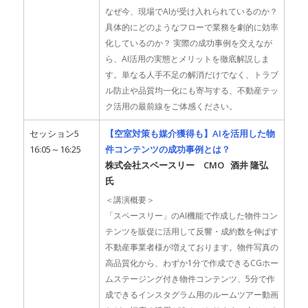
なぜ今、現場でAIが受け入れられているのか？
具体的にどのようなフローで業務を劇的に効率
化しているのか？ 実際の成功事例を交えなが
ら、AI活用の実態とメリットを徹底解説しま
す。単なる人手不足の解消だけでなく、トラブ
ル防止や品質均一化にも寄与する、不動産テッ
ク活用の最前線をご体感ください。
セッション5
【空室対策も媒介獲得も】AIを活用した物
16:05～16:25
件コンテンツの成功事例とは？
株式会社スペースリー CMO 酒井 隆弘
氏
＜講演概要＞
「スペースリー」のAI機能で作成した物件コン
テンツを販促に活用して反響・成約数を伸ばす
不動産事業者様が増えております。物件写真の
高品質化から、わずか1分で作成できるCGホー
ムステージング付き物件コンテンツ、5分で作
成できるインスタグラム用のルームツアー動画