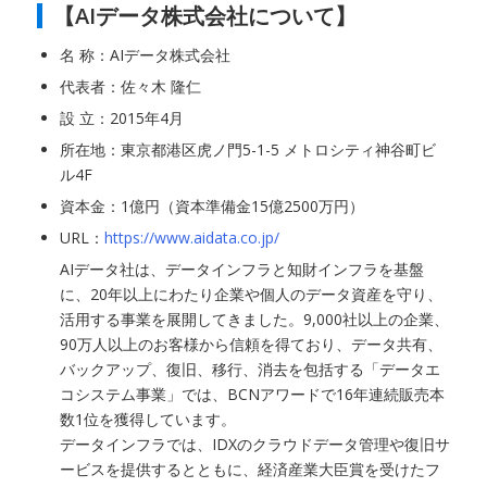
【AIデータ株式会社について】
名 称：AIデータ株式会社
代表者：佐々木 隆仁
設 立：2015年4月
所在地：東京都港区虎ノ門5-1-5 メトロシティ神谷町ビ
ル4F
資本金：1億円（資本準備金15億2500万円）
URL：
https://www.aidata.co.jp/
AIデータ社は、データインフラと知財インフラを基盤
に、20年以上にわたり企業や個人のデータ資産を守り、
活用する事業を展開してきました。9,000社以上の企業、
90万人以上のお客様から信頼を得ており、データ共有、
バックアップ、復旧、移行、消去を包括する「データエ
コシステム事業」では、BCNアワードで16年連続販売本
数1位を獲得しています。
データインフラでは、IDXのクラウドデータ管理や復旧サ
ービスを提供するとともに、経済産業大臣賞を受けたフ