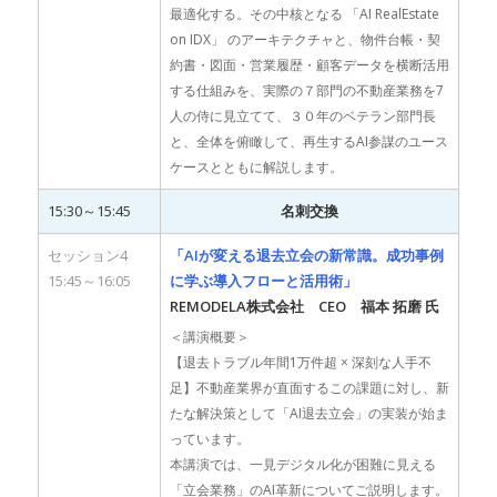
最適化する。その中核となる 「AI RealEstate
on IDX」 のアーキテクチャと、物件台帳・契
約書・図面・営業履歴・顧客データを横断活用
する仕組みを、実際の７部門の不動産業務を7
人の侍に見立てて、３０年のベテラン部門長
と、全体を俯瞰して、再生するAI参謀のユース
ケースとともに解説します。
15:30～15:45
名刺交換
セッション4
「AIが変える退去立会の新常識。成功事例
15:45～16:05
に学ぶ導入フローと活用術」
REMODELA株式会社 CEO 福本 拓磨 氏
＜講演概要＞
【退去トラブル年間1万件超 × 深刻な人手不
足】不動産業界が直面するこの課題に対し、新
たな解決策として「AI退去立会」の実装が始ま
っています。
本講演では、一見デジタル化が困難に見える
「立会業務」のAI革新についてご説明します。