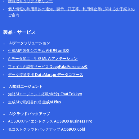
情報セキュリティポリシー
個人情報の利用目的の通知、開示、訂正等、利用停止等に関するお手続きの
ご案内
製品・サービス
AIデータソリューション
生成AI内製化システム
AI孔明 on IDX
AIデータ加工・生成
ML AIアノテーション
フェイクAI調査サービス
DeepFakeForensics®
データ流通支援
DataMart.jp データコマース
AI知財エージェント
知財AIエージェント搭載AI特許
ChatTokkyo
生成AIで明細書作成
生成AI Plus
AIクラウドバックアップ
AOSBOXハイエンドクラス
AOSBOX Business Pro
低コストクラウドバックアップ
AOSBOX Cold