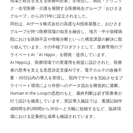
現場と経営を支える医療AI企業」を理念に、病院・クリニッ
ク・在宅医療・介護を展開する医療統合グループ「おひさま
グループ」から2019年に設立されました。
同社は、AIデータ株式会社の高度なAI技術基盤と、おひさま
グループが持つ医療現場の知見を融合し、地方・中小規模病
院における医師不足や情報分断といった構造課題の解決に取
り組んでいます。その中核プロダクトとして、医療専用のプ
ライベートAI「AI Hippo」を開発・提供しています。
AI Hippoは、医療現場での実運用を前提に設計された、医療
者の思考を支える意思決定支援AIです。電子カルテの改修不
要・30日以内の導入を実現し、院内でデータを完結させるプ
ライベート環境により外部へのデータ流出を構造的に遮断。
Human in the Loopの思想のもと、最終判断は必ず医療者が
行う設計を徹底しています。実証導入施設では、看護記録作
成時間を約2時間から30分へと大幅に短縮するなど、臨床現
場における定量的な成果も確認されています。