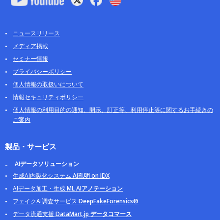
ニュースリリース
メディア掲載
セミナー情報
プライバシーポリシー
個人情報の取扱いについて
情報セキュリティポリシー
個人情報の利用目的の通知、開示、訂正等、利用停止等に関するお手続きの
ご案内
製品・サービス
AIデータソリューション
生成AI内製化システム
AI孔明 on IDX
AIデータ加工・生成
ML AIアノテーション
フェイクAI調査サービス
DeepFakeForensics®
データ流通支援
DataMart.jp データコマース