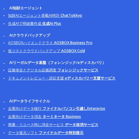
AI知財エージェント
知財AIエージェント搭載AI特許
ChatTokkyo
生成AIで明細書作成
生成AI Plus
AIクラウドバックアップ
AOSBOXハイエンドクラス
AOSBOX Business Pro
低コストクラウドバックアップ
AOSBOX Cold
AIリーガルデータ基盤（フォレンジック/eディスカバリ）
証拠保全とデジタル証拠調査
フォレンジックサービス
ドキュメントレビュー・訴訟支援
eディスカバリー支援サービス
AIデータライフサイクル
企業向けデータ移行
ファイナルパソコン引越しEnterprise
企業向けデータ消去
ターミネータ Business
廃棄・リユース時に消去サービス
データ抹消サービス
データ復元ソフト
ファイナルデータ特別復元