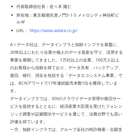
代表取締役社長：佐々木 隆仁
所在地：東京都港区虎ノ門5-1-5 メトロシティ神谷町ビ
ル4F
URL：
https://www.aidata.co.jp/
AＩデータ社は、データインフラと知財インフラを基盤に、
20年以上にわたり企業や個人のデータ資産を守り、活用する
事業を展開してきました。1万社以上の企業、100万人以上
のお客様から信頼を得ており、データ共有、バックアップ、
復旧、移行、消去を包括する「データエコシステム事業」で
は、BCNアワードで17年連続販売本数1位を獲得していま
す。
データインフラでは、IDXのクラウドデータ管理や復旧サー
ビスを提供するとともに、経済産業大臣賞を受けたフォレン
ジック調査や証拠開示サービスを通じて、法務分野でも高い
評価を得ています。
一方、知財インフラでは、グループ会社の特許検索・出願支