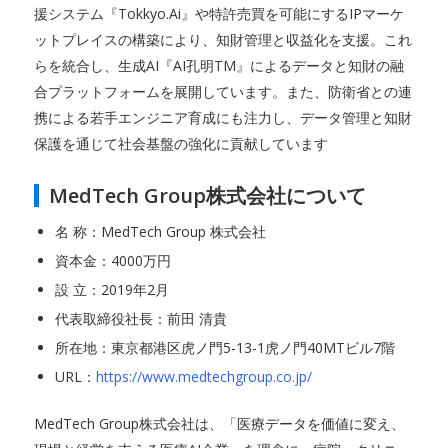
援システム『Tokkyo.Ai』や特許売買を可能にするIPマーケ
ットプレイスの構築により、知財管理と収益化を支援。これ
らを統合し、生成AI『AI孔明TM』によるデータと知財の融
合プラットフォームを展開しています。また、防衛省との連
携による若手エンジニア育成にも注力し、データ管理と知財
保護を通じて社会基盤の強化に貢献しています
MedTech Group株式会社について
名 称：MedTech Group 株式会社
資本金：4000万円
設 立：2019年2月
代表取締役社長：前田 清貴
所在地：東京都港区虎ノ門5-13-1虎ノ門40MTビル7階
URL：
https://www.medtechgroup.co.jp/
MedTech Group株式会社は、「医療データを価値に変え、