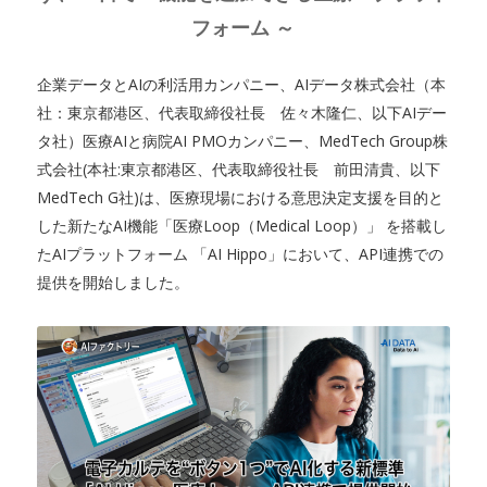
フォーム ～
企業データとAIの利活用カンパニー、AIデータ株式会社（本
社：東京都港区、代表取締役社長 佐々木隆仁、以下AIデー
タ社）医療AIと病院AI PMOカンパニー、MedTech Group株
式会社(本社:東京都港区、代表取締役社長 前田清貴、以下
MedTech G社)は、医療現場における意思決定支援を目的と
した新たなAI機能「医療Loop（Medical Loop）」 を搭載し
たAIプラットフォーム 「AI Hippo」において、API連携での
提供を開始しました。