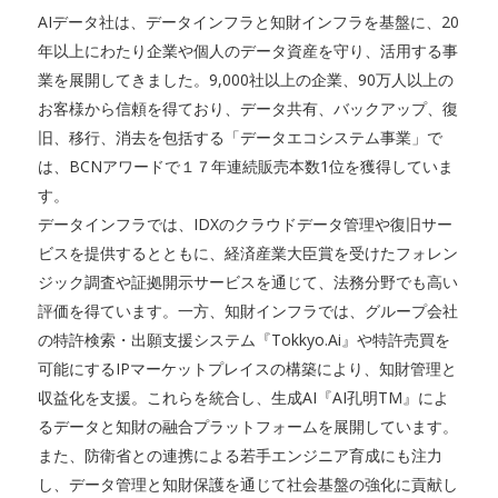
AIデータ社は、データインフラと知財インフラを基盤に、20
年以上にわたり企業や個人のデータ資産を守り、活用する事
業を展開してきました。9,000社以上の企業、90万人以上の
お客様から信頼を得ており、データ共有、バックアップ、復
旧、移行、消去を包括する「データエコシステム事業」で
は、BCNアワードで１７年連続販売本数1位を獲得していま
す。
データインフラでは、IDXのクラウドデータ管理や復旧サー
ビスを提供するとともに、経済産業大臣賞を受けたフォレン
ジック調査や証拠開示サービスを通じて、法務分野でも高い
評価を得ています。一方、知財インフラでは、グループ会社
の特許検索・出願支援システム『Tokkyo.Ai』や特許売買を
可能にするIPマーケットプレイスの構築により、知財管理と
収益化を支援。これらを統合し、生成AI『AI孔明TM』によ
るデータと知財の融合プラットフォームを展開しています。
また、防衛省との連携による若手エンジニア育成にも注力
し、データ管理と知財保護を通じて社会基盤の強化に貢献し