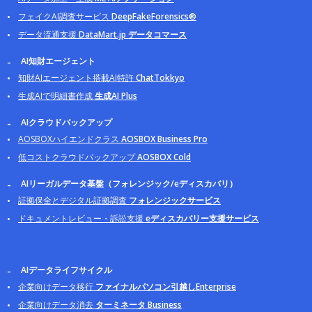
フェイクAI調査サービス
DeepFakeForensics®
データ流通支援
DataMart.jp データコマース
AI知財エージェント
知財AIエージェント搭載AI特許
ChatTokkyo
生成AIで明細書作成
生成AI Plus
AIクラウドバックアップ
AOSBOXハイエンドクラス
AOSBOX Business Pro
低コストクラウドバックアップ
AOSBOX Cold
AIリーガルデータ基盤（フォレンジック/eディスカバリ）
証拠保全とデジタル証拠調査
フォレンジックサービス
ドキュメントレビュー・訴訟支援
eディスカバリー支援サービス
AIデータライフサイクル
企業向けデータ移行
ファイナルパソコン引越しEnterprise
企業向けデータ消去
ターミネータ Business