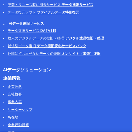
廃棄・リユース時に消去サービス
データ抹消サービス
データ復元ソフト
ファイナルデータ特別復元
AIデータ復旧サービス
データ復旧サービス
DATA119
故人のデジタルデータの復旧・整理
デジタル遺品復旧・整理
補償型データ復旧
データ復旧安心サービスパック
外部に持ち出せないデータの復旧
オンサイト（出張）復旧
AIデータソリューション
企業情報
企業理念
会社概要
事業内容
リーダーシップ
所在地
企業行動規範