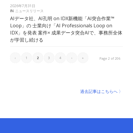
2026年7月31日
IN
ニュースリリース
AIデータ社、AI孔明 on IDX新機能「AI突合作業™
Loop」の 士業向け「AI Professionals Loop on
IDX」を発表 案件× 成果データ突合AIで、事務所全体
が学習し続ける
‹
1
2
3
4
›
»
Page 2 of 206
過去記事はこちらへ 〉