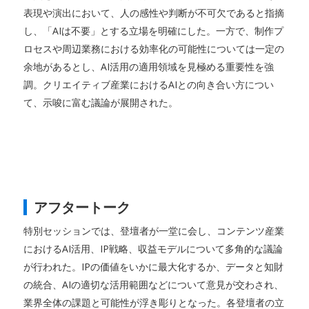
表現や演出において、人の感性や判断が不可欠であると指摘
し、「AIは不要」とする立場を明確にした。一方で、制作プ
ロセスや周辺業務における効率化の可能性については一定の
余地があるとし、AI活用の適用領域を見極める重要性を強
調。クリエイティブ産業におけるAIとの向き合い方につい
て、示唆に富む議論が展開された。
アフタートーク
特別セッションでは、登壇者が一堂に会し、コンテンツ産業
におけるAI活用、IP戦略、収益モデルについて多角的な議論
が行われた。IPの価値をいかに最大化するか、データと知財
の統合、AIの適切な活用範囲などについて意見が交わされ、
業界全体の課題と可能性が浮き彫りとなった。各登壇者の立