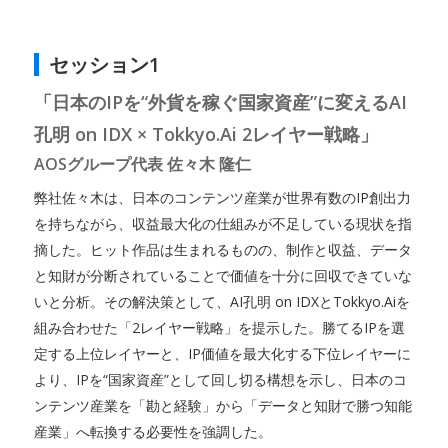
セッション1
「日本のIPを“外貨を稼ぐ国家資産”に変えるAI
孔明 on IDX × Tokkyo.Ai 2レイヤー戦略」
AOSグループ代表 佐々木 隆仁
弊社佐々木は、日本のコンテンツ産業が世界有数のIP創出力
を持ちながら、収益最大化の仕組みが不足している現状を指
摘した。ヒット作品は生まれるものの、制作と収益、データ
と知財が分断されていることで価値を十分に回収できていな
いと分析。その解決策として、AI孔明 on IDXとTokkyo.Aiを
組み合わせた「2レイヤー戦略」を提示した。勝てるIPを選
定する上位レイヤーと、IP価値を最大化する下位レイヤーに
より、IPを“国家資産”として回し切る構想を示し、日本のコ
ンテンツ産業を「勘と経験」から「データと知財で勝つ知能
産業」へ転換する必要性を強調した。