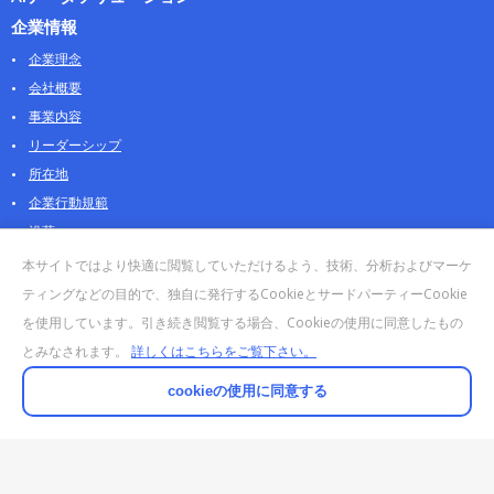
企業情報
企業理念
会社概要
事業内容
リーダーシップ
所在地
企業行動規範
沿革
採用情報
本サイトではより快適に閲覧していただけるよう、技術、分析およびマーケ
パートナー
ティングなどの目的で、独自に発行するCookieとサードパーティーCookie
を使用しています。引き続き閲覧する場合、Cookieの使用に同意したもの
お問合せ・販売
とみなされます。
詳しくはこちらをご覧下さい。
法人お問合せについて
個人・製品のお問合せ
cookieの使用に同意する
AOSストア
クラウドデータカンパニー 法人向けガイド
販売終了・サポート終了製品