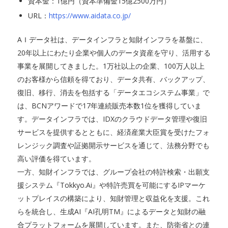
資本金：1億円（資本準備金15億2500万円）
URL：
https://www.aidata.co.jp/
AＩデータ社は、データインフラと知財インフラを基盤に、
20年以上にわたり企業や個人のデータ資産を守り、活用する
事業を展開してきました。1万社以上の企業、100万人以上
のお客様から信頼を得ており、データ共有、バックアップ、
復旧、移行、消去を包括する「データエコシステム事業」で
は、BCNアワードで17年連続販売本数1位を獲得していま
す。データインフラでは、IDXのクラウドデータ管理や復旧
サービスを提供するとともに、経済産業大臣賞を受けたフォ
レンジック調査や証拠開示サービスを通じて、法務分野でも
高い評価を得ています。
一方、知財インフラでは、グループ会社の特許検索・出願支
援システム『Tokkyo.Ai』や特許売買を可能にするIPマーケ
ットプレイスの構築により、知財管理と収益化を支援。これ
らを統合し、生成AI『AI孔明TM』によるデータと知財の融
合プラットフォームを展開しています。また、防衛省との連