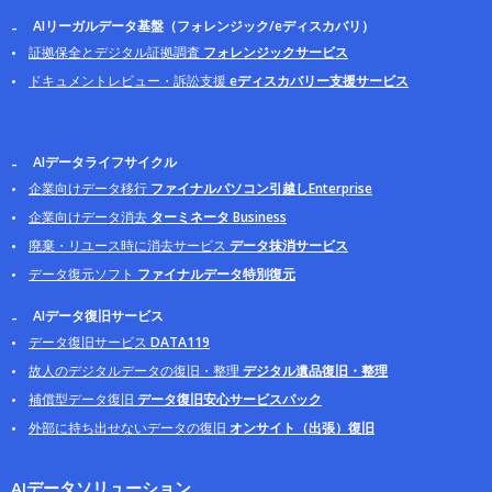
AIリーガルデータ基盤（フォレンジック/eディスカバリ）
証拠保全とデジタル証拠調査
フォレンジックサービス
ドキュメントレビュー・訴訟支援
eディスカバリー支援サービス
AIデータライフサイクル
企業向けデータ移行
ファイナルパソコン引越しEnterprise
企業向けデータ消去
ターミネータ Business
廃棄・リユース時に消去サービス
データ抹消サービス
データ復元ソフト
ファイナルデータ特別復元
AIデータ復旧サービス
データ復旧サービス
DATA119
故人のデジタルデータの復旧・整理
デジタル遺品復旧・整理
補償型データ復旧
データ復旧安心サービスパック
外部に持ち出せないデータの復旧
オンサイト（出張）復旧
AIデータソリューション