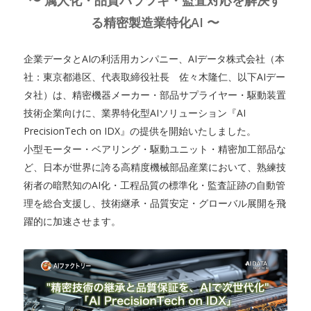
〜 属人化・品質バラツキ・監査対応を解決す
る精密製造業特化AI 〜
企業データとAIの利活用カンパニー、AIデータ株式会社（本
社：東京都港区、代表取締役社長 佐々木隆仁、以下AIデー
タ社）は、精密機器メーカー・部品サプライヤー・駆動装置
技術企業向けに、業界特化型AIソリューション『AI
PrecisionTech on IDX』の提供を開始いたしました。
小型モーター・ベアリング・駆動ユニット・精密加工部品な
ど、日本が世界に誇る高精度機械部品産業において、熟練技
術者の暗黙知のAI化・工程品質の標準化・監査証跡の自動管
理を総合支援し、技術継承・品質安定・グローバル展開を飛
躍的に加速させます。