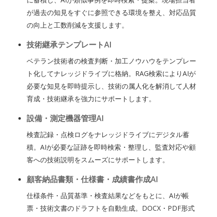
が過去の知見をすぐに参照できる環境を整え、対応品質
の向上と工数削減を支援します。
技術継承テンプレートAI
ベテラン技術者の検査判断・加工ノウハウをテンプレー
ト化してナレッジドライブに格納。RAG検索によりAIが
必要な知見を即時提示し、技術の属人化を解消して人材
育成・技術継承を強力にサポートします。
設備・測定機器管理AI
検査記録・点検ログをナレッジドライブにデジタル蓄
積。AIが必要な証跡を即時検索・整理し、監査対応や顧
客への技術説明をスムーズにサポートします。
顧客納品書類・仕様書・成績書作成AI
仕様条件・品質基準・検査結果などをもとに、AIが帳
票・技術文書のドラフトを自動生成。DOCX・PDF形式