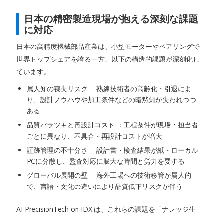
日本の精密製造現場が抱える深刻な課題
に対応
日本の高精度機械部品産業は、小型モーターやベアリングで
世界トップシェアを誇る一方、以下の構造的課題が深刻化し
ています。
属人知の喪失リスク ：熟練技術者の高齢化・引退によ
り、設計ノウハウや加工条件などの暗黙知が失われつつ
ある
品質バラツキと再設計コスト ：工程条件が現場・担当者
ごとに異なり、不具合・再設計コストが増大
証跡管理の不十分さ ：設計書・検査結果が紙・ローカル
PCに分散し、監査対応に膨大な時間と労力を要する
グローバル展開の壁 ：海外工場への技術移管が属人的
で、言語・文化の違いにより品質低下リスクが伴う
AI PrecisionTech on IDX は、これらの課題を「ナレッジ生