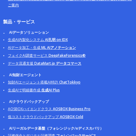
ご案内
製品・サービス
AIデータソリューション
生成AI内製化システム
AI孔明 on IDX
AIデータ加工・生成
ML AIアノテーション
フェイクAI調査サービス
DeepFakeForensics®
データ流通支援
DataMart.jp データコマース
AI知財エージェント
知財AIエージェント搭載AI特許
ChatTokkyo
生成AIで明細書作成
生成AI Plus
AIクラウドバックアップ
AOSBOXハイエンドクラス
AOSBOX Business Pro
低コストクラウドバックアップ
AOSBOX Cold
AIリーガルデータ基盤（フォレンジック/eディスカバリ）
証拠保全とデジタル証拠調査
フォレンジックサービス