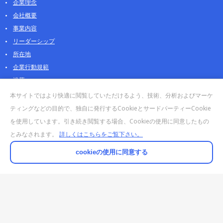
企業理念
会社概要
事業内容
リーダーシップ
所在地
企業行動規範
沿革
採用情報
本サイトではより快適に閲覧していただけるよう、技術、分析およびマーケ
パートナー
ティングなどの目的で、独自に発行するCookieとサードパーティーCookie
を使用しています。引き続き閲覧する場合、Cookieの使用に同意したもの
お問合せ・販売
とみなされます。
詳しくはこちらをご覧下さい。
法人お問合せについて
個人・製品のお問合せ
cookieの使用に同意する
AOSストア
クラウドデータカンパニー 法人向けガイド
販売終了・サポート終了製品