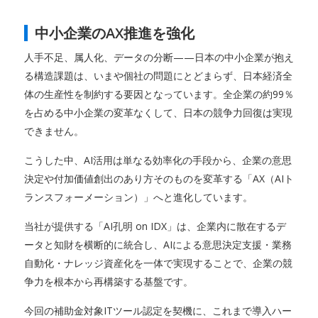
中小企業のAX推進を強化
人手不足、属人化、データの分断——日本の中小企業が抱え
る構造課題は、いまや個社の問題にとどまらず、日本経済全
体の生産性を制約する要因となっています。全企業の約99％
を占める中小企業の変革なくして、日本の競争力回復は実現
できません。
こうした中、AI活用は単なる効率化の手段から、企業の意思
決定や付加価値創出のあり方そのものを変革する「AX（AIト
ランスフォーメーション）」へと進化しています。
当社が提供する「AI孔明 on IDX」は、企業内に散在するデ
ータと知財を横断的に統合し、AIによる意思決定支援・業務
自動化・ナレッジ資産化を一体で実現することで、企業の競
争力を根本から再構築する基盤です。
今回の補助金対象ITツール認定を契機に、これまで導入ハー