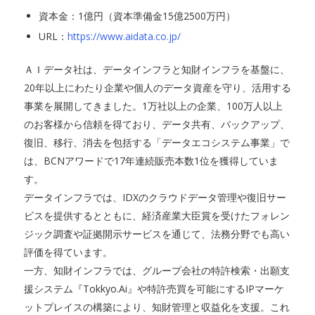
資本金：1億円（資本準備金15億2500万円）
URL：
https://www.aidata.co.jp/
ＡＩデータ社は、データインフラと知財インフラを基盤に、
20年以上にわたり企業や個人のデータ資産を守り、活用する
事業を展開してきました。1万社以上の企業、100万人以上
のお客様から信頼を得ており、データ共有、バックアップ、
復旧、移行、消去を包括する「データエコシステム事業」で
は、BCNアワードで17年連続販売本数1位を獲得していま
す。
データインフラでは、IDXのクラウドデータ管理や復旧サー
ビスを提供するとともに、経済産業大臣賞を受けたフォレン
ジック調査や証拠開示サービスを通じて、法務分野でも高い
評価を得ています。
一方、知財インフラでは、グループ会社の特許検索・出願支
援システム『Tokkyo.Ai』や特許売買を可能にするIPマーケ
ットプレイスの構築により、知財管理と収益化を支援。これ