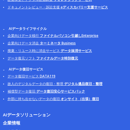
ドキュメントレビュー・訴訟支援
eディスカバリー支援サービス
AIデータライフサイクル
企業向けデータ移行
ファイナルパソコン引越しEnterprise
企業向けデータ消去
ターミネータ Business
廃棄・リユース時に消去サービス
データ抹消サービス
データ復元ソフト
ファイナルデータ特別復元
AIデータ復旧サービス
データ復旧サービス
DATA119
故人のデジタルデータの復旧・整理
デジタル遺品復旧・整理
補償型データ復旧
データ復旧安心サービスパック
外部に持ち出せないデータの復旧
オンサイト（出張）復旧
AIデータソリューション
企業情報