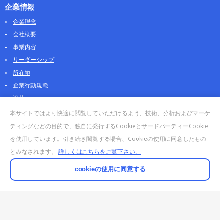
企業情報
企業理念
会社概要
事業内容
リーダーシップ
所在地
企業行動規範
沿革
採用情報
本サイトではより快適に閲覧していただけるよう、技術、分析およびマーケ
パートナー
ティングなどの目的で、独自に発行するCookieとサードパーティーCookie
を使用しています。引き続き閲覧する場合、Cookieの使用に同意したもの
お問合せ・販売
とみなされます。
詳しくはこちらをご覧下さい。
法人お問合せについて
個人・製品のお問合せ
cookieの使用に同意する
AOSストア
クラウドデータカンパニー 法人向けガイド
販売終了・サポート終了製品