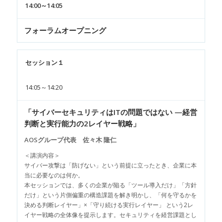
14:00～14:05
フォーラムオープニング
セッション１
14:05～14:20
「サイバーセキュリティはITの問題ではない —経営
判断と実行能力の2レイヤー戦略」
AOSグループ代表 佐々木 隆仁
＜講演内容＞
サイバー攻撃は「防げない」という前提に立ったとき、企業に本
当に必要なのは何か。
本セッションでは、多くの企業が陥る「ツール導入だけ」「方針
だけ」という片側偏重の構造課題を解き明かし、「何を守るかを
決める判断レイヤー」×「守り続ける実行レイヤー」 という2レ
イヤー戦略の全体像を提示します。セキュリティを経営課題とし