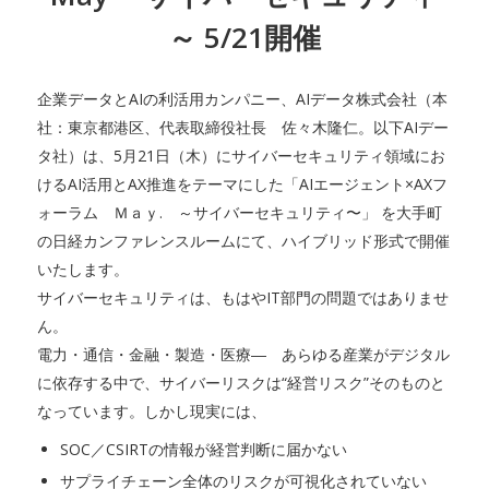
～ 5/21開催
企業データとAIの利活用カンパニー、AIデータ株式会社（本
社：東京都港区、代表取締役社長 佐々木隆仁。以下AIデー
タ社）は、5月21日（木）にサイバーセキュリティ領域にお
けるAI活用とAX推進をテーマにした「AIエージェント×AXフ
ォーラム Ｍａｙ. ～サイバーセキュリティ〜」 を大手町
の日経カンファレンスルームにて、ハイブリッド形式で開催
いたします。
サイバーセキュリティは、もはやIT部門の問題ではありませ
ん。
電力・通信・金融・製造・医療― あらゆる産業がデジタル
に依存する中で、サイバーリスクは“経営リスク”そのものと
なっています。しかし現実には、
SOC／CSIRTの情報が経営判断に届かない
サプライチェーン全体のリスクが可視化されていない