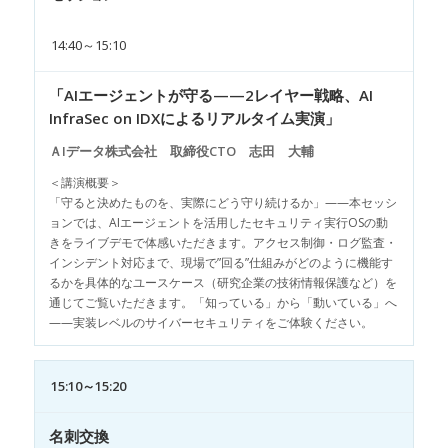
14:40～15:10
「AIエージェントが守る——2レイヤー戦略、AI
InfraSec on IDXによるリアルタイム実演」
ＡIデータ株式会社 取締役CTO 志田 大輔
＜講演概要＞
「守ると決めたものを、実際にどう守り続けるか」——本セッシ
ョンでは、AIエージェントを活用したセキュリティ実行OSの動
きをライブデモで体感いただきます。アクセス制御・ログ監査・
インシデント対応まで、現場で”回る”仕組みがどのように機能す
るかを具体的なユースケース（研究企業の技術情報保護など）を
通じてご覧いただきます。「知っている」から「動いている」へ
——実装レベルのサイバーセキュリティをご体験ください。
15:10～15:20
名刺交換