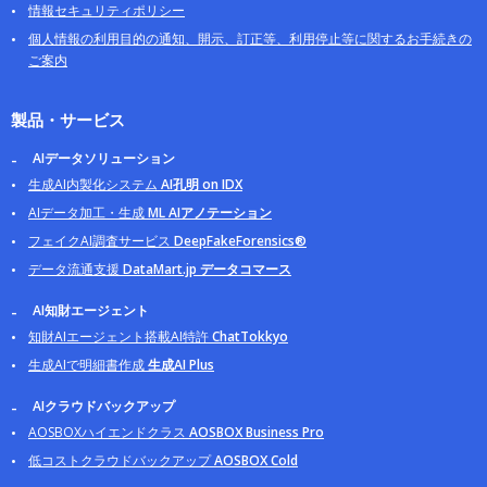
情報セキュリティポリシー
個人情報の利用目的の通知、開示、訂正等、利用停止等に関するお手続きの
ご案内
製品・サービス
AIデータソリューション
生成AI内製化システム
AI孔明 on IDX
AIデータ加工・生成
ML AIアノテーション
フェイクAI調査サービス
DeepFakeForensics®
データ流通支援
DataMart.jp データコマース
AI知財エージェント
知財AIエージェント搭載AI特許
ChatTokkyo
生成AIで明細書作成
生成AI Plus
AIクラウドバックアップ
AOSBOXハイエンドクラス
AOSBOX Business Pro
低コストクラウドバックアップ
AOSBOX Cold