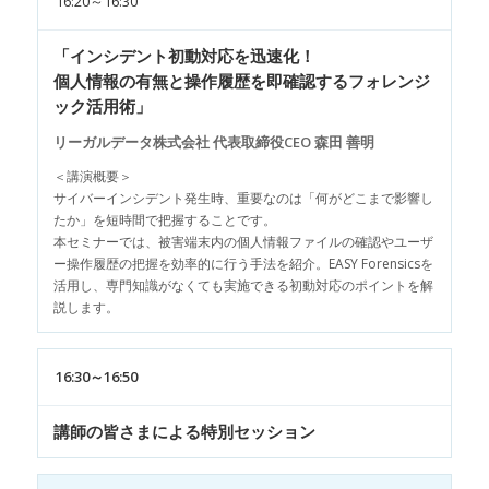
16:20～16:30
「インシデント初動対応を迅速化！
個人情報の有無と操作履歴を即確認するフォレンジ
ック活用術」
リーガルデータ株式会社 代表取締役CEO 森田 善明
＜講演概要＞
サイバーインシデント発生時、重要なのは「何がどこまで影響し
たか」を短時間で把握することです。
本セミナーでは、被害端末内の個人情報ファイルの確認やユーザ
ー操作履歴の把握を効率的に行う手法を紹介。EASY Forensicsを
活用し、専門知識がなくても実施できる初動対応のポイントを解
説します。
16:30～16:50
講師の皆さまによる特別セッション