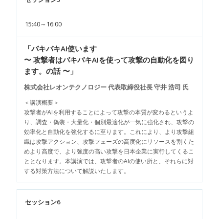
15:40～16:00
「バキバキAI使います
〜 攻撃者はバキバキAIを使って攻撃の自動化を図り
ます。の話 〜」
株式会社レオンテクノロジー 代表取締役社長 守井 浩司 氏
＜講演概要＞
攻撃者がAIを利用することによって攻撃の本質が変わるというよ
り、調査・偽装・大量化・個別最適化が一気に強化され、攻撃の
効率化と自動化を強化するに至ります。これにより、より攻撃組
織は攻撃アクション、攻撃フェーズの高度化にリソースを割くた
めより高度で、より強度の高い攻撃を日本企業に実行してくるこ
ととなります。本講演では、攻撃者のAIの使い所と、それらに対
する対策方法について解説いたします。
セッション6