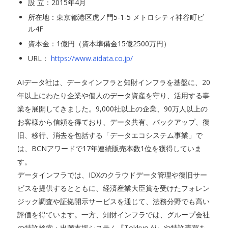
設 立：2015年4月
所在地：東京都港区虎ノ門5-1-5 メトロシティ神谷町ビ
ル4F
資本金：1億円（資本準備金15億2500万円）
URL：
https://www.aidata.co.jp/
AIデータ社は、データインフラと知財インフラを基盤に、20
年以上にわたり企業や個人のデータ資産を守り、活用する事
業を展開してきました。9,000社以上の企業、90万人以上の
お客様から信頼を得ており、データ共有、バックアップ、復
旧、移行、消去を包括する「データエコシステム事業」で
は、BCNアワードで17年連続販売本数1位を獲得していま
す。
データインフラでは、IDXのクラウドデータ管理や復旧サー
ビスを提供するとともに、経済産業大臣賞を受けたフォレン
ジック調査や証拠開示サービスを通じて、法務分野でも高い
評価を得ています。一方、知財インフラでは、グループ会社
の特許検索・出願支援システム『Tokkyo.Ai』や特許売買を