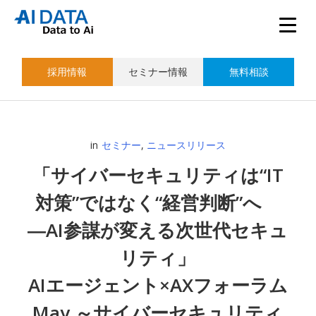
採用情報
セミナー情報
無料相談
in
セミナー
,
ニュースリリース
「サイバーセキュリティは“IT
対策”ではなく“経営判断”へ
―AI参謀が変える次世代セキュ
リティ」
AIエージェント×AXフォーラム
May ～サイバーセキュリティ