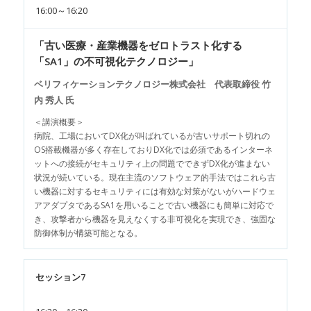
16:00～16:20
「古い医療・産業機器をゼロトラスト化する
「SA1」の不可視化テクノロジー」
ベリフィケーションテクノロジー株式会社 代表取締役 竹
内 秀人 氏
＜講演概要＞
病院、工場においてDX化が叫ばれているが古いサポート切れの
OS搭載機器が多く存在しておりDX化では必須であるインターネ
ットへの接続がセキュリティ上の問題でできずDX化が進まない
状況が続いている。現在主流のソフトウェア的手法ではこれら古
い機器に対するセキュリティには有効な対策がないがハードウェ
アアダプタであるSA1を用いることで古い機器にも簡単に対応で
き、攻撃者から機器を見えなくする非可視化を実現でき、強固な
防御体制が構築可能となる。
セッション7