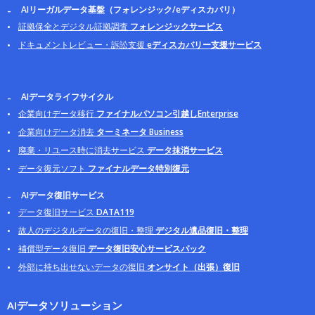
AIリーガルデータ基盤（フォレンジック/eディスカバリ）
証拠保全とデジタル証拠調査
フォレンジックサービス
ドキュメントレビュー・訴訟支援
eディスカバリー支援サービス
AIデータライフサイクル
企業向けデータ移行
ファイナルパソコン引越しEnterprise
企業向けデータ消去
ターミネータ Business
廃棄・リユース時に消去サービス
データ抹消サービス
データ復元ソフト
ファイナルデータ特別復元
AIデータ復旧サービス
データ復旧サービス
DATA119
故人のデジタルデータの復旧・整理
デジタル遺品復旧・整理
補償型データ復旧
データ復旧安心サービスパック
外部に持ち出せないデータの復旧
オンサイト（出張）復旧
AIデータソリューション