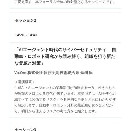
て捉え直す、本フォーラム全体の羅針盤となるセッションです。
セッション2
14:20～14:40
「AIエージェント時代のサイバーセキュリティ ─ 自
動車・ロボット研究から読み解く、組織を狙う新た
な脅威と対策」
VicOne株式会社 執行役員 技術統括 原 聖樹 氏
＜講演概要＞
生成AI・AIエージェントの業務活用が加速する一方、AIそのもの
が攻撃の入口になる時代が来ています。本講演では「AIを使う組
織すべてに関係するリスク」を具体的な事例とともにわかりやす
く解説します。自動車・ロボット分野の最前線研究を交えなが
ら、明日から使えるリスクの考え方をご紹介します。
セッション3