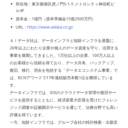
所在地：東京都港区虎ノ門5-1-5 メトロシティ神谷町ビ
ル4F
資本金：1億円（資本準備金15億2500万円）
URL：
https://www.aidata.co.jp/
ＡＩデータ社は、データインフラと知財インフラを基盤に、
20年以上にわたり企業や個人のデータ資産を守り、活用する
事業を展開してきました。1万社以上の企業、100万人以上
のお客様から信頼を得ており、データ共有、バックアップ、
復旧、移行、消去を包括する「データエコシステム事業」で
は、BCNアワードで17年連続販売本数1位を獲得していま
す。
データインフラでは、IDXのクラウドデータ管理や復旧サー
ビスを提供するとともに、経済産業大臣賞を受けたフォレン
ジック調査や証拠開示サービスを通じて、法務分野でも高い
評価を得ています。
一方、知財インフラでは、グループ会社の特許検索・出願支