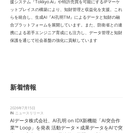
援システム『Tokkyo.Ai』や特許売買を可能にするIPマーケ
ットプレイスの構築により、知財管理と収益化を支援。これ
らを統合し、生成AI『AI孔明TM』によるデータと知財の融
合プラットフォームを展開しています。また、防衛省との連
携による若手エンジニア育成にも注力し、データ管理と知財
保護を通じて社会基盤の強化に貢献しています
新着情報
2026年7月15日
IN
ニュースリリース
AIデータ株式会社、AI孔明 on IDX新機能「AI突合作
業™ Loop」を発表 活動データ × 成果データをAIで突