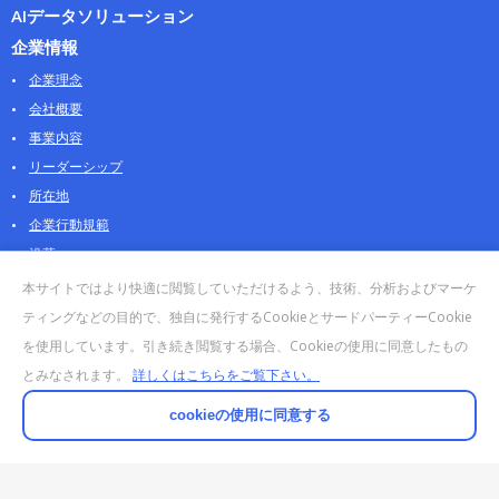
AIデータソリューション
企業情報
企業理念
会社概要
事業内容
リーダーシップ
所在地
企業行動規範
沿革
採用情報
本サイトではより快適に閲覧していただけるよう、技術、分析およびマーケ
パートナー
ティングなどの目的で、独自に発行するCookieとサードパーティーCookie
を使用しています。引き続き閲覧する場合、Cookieの使用に同意したもの
お問合せ・販売
とみなされます。
詳しくはこちらをご覧下さい。
法人お問合せについて
個人・製品のお問合せ
cookieの使用に同意する
AOSストア
クラウドデータカンパニー 法人向けガイド
販売終了・サポート終了製品