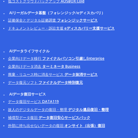
低コストクラウドバックアップ
AOSBOX Cold
AIリーガルデータ基盤（フォレンジック/eディスカバリ）
証拠保全とデジタル証拠調査
フォレンジックサービス
ドキュメントレビュー・訴訟支援
eディスカバリー支援サービス
AIデータライフサイクル
企業向けデータ移行
ファイナルパソコン引越しEnterprise
企業向けデータ消去
ターミネータ Business
廃棄・リユース時に消去サービス
データ抹消サービス
データ復元ソフト
ファイナルデータ特別復元
AIデータ復旧サービス
データ復旧サービス
DATA119
故人のデジタルデータの復旧・整理
デジタル遺品復旧・整理
補償型データ復旧
データ復旧安心サービスパック
外部に持ち出せないデータの復旧
オンサイト（出張）復旧