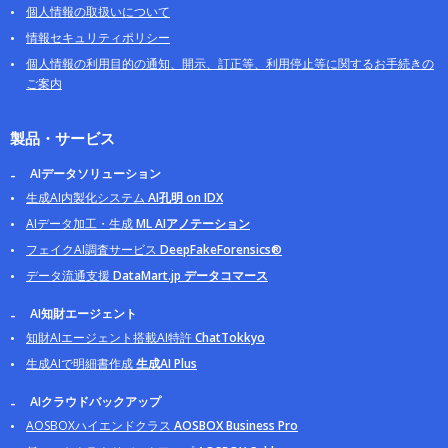
個人情報の取扱いについて
情報セキュリティポリシー
個人情報の利用目的の通知、開示、訂正等、利用停止等に関するお手続きの
ご案内
製品・サービス
AIデータソリューション
生成AI内製化システム
AI孔明 on IDX
AIデータ加工・生成
ML AIアノテーション
フェイクAI調査サービス
DeepFakeForensics®
データ流通支援
DataMart.jp データコマース
AI知財エージェント
知財AIエージェント搭載AI特許
ChatTokkyo
生成AIで明細書作成
生成AI Plus
AIクラウドバックアップ
AOSBOXハイエンドクラス
AOSBOX Business Pro