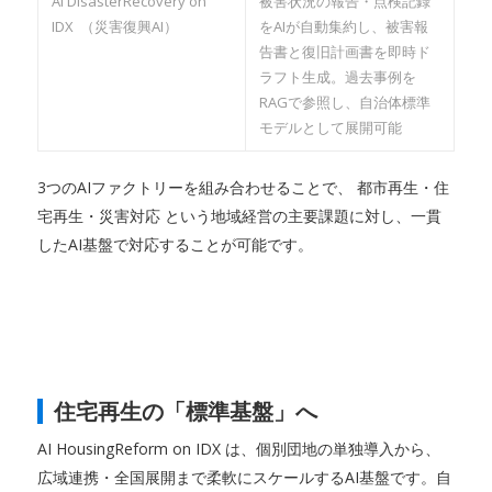
AI DisasterRecovery on
被害状況の報告・点検記録
IDX （災害復興AI）
をAIが自動集約し、被害報
告書と復旧計画書を即時ド
ラフト生成。過去事例を
RAGで参照し、自治体標準
モデルとして展開可能
3つのAIファクトリーを組み合わせることで、 都市再生・住
宅再生・災害対応 という地域経営の主要課題に対し、一貫
したAI基盤で対応することが可能です。
住宅再生の「標準基盤」へ
AI HousingReform on IDX は、個別団地の単独導入から、
広域連携・全国展開まで柔軟にスケールするAI基盤です。自