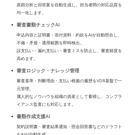
原因分析と回答案を自動生成し、担当者間の対応品質を
均一化します。
審査書類チェックAI
申込内容と証明書・添付資料・約款をAIが自動照合し、
不備・矛盾・適用範囲を即時検出。
誤支払い・漏れ支払い・審査ミスを防止し、審査精度を
高めます。
審査ロジック・ナレッジ管理
審査基準・判断理由・支払い根拠の履歴をVDR基盤で一
元管理。
属人的なノウハウを組織の資産として蓄積し、コンプラ
イアンス監査にも対応します。
書類作成支援AI
契約説明書・審査結果通知・照会回答書などのドラフト
をAIが自動生成。