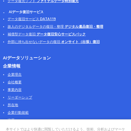
データ復元ソフト
ファイナルデータ特別復元
AIデータ復旧サービス
データ復旧サービス
DATA119
故人のデジタルデータの復旧・整理
デジタル遺品復旧・整理
補償型データ復旧
データ復旧安心サービスパック
外部に持ち出せないデータの復旧
オンサイト（出張）復旧
AIデータソリューション
企業情報
企業理念
会社概要
事業内容
リーダーシップ
所在地
企業行動規範
沿革
採用情報
本サイトではより快適に閲覧していただけるよう、技術、分析およびマーケ