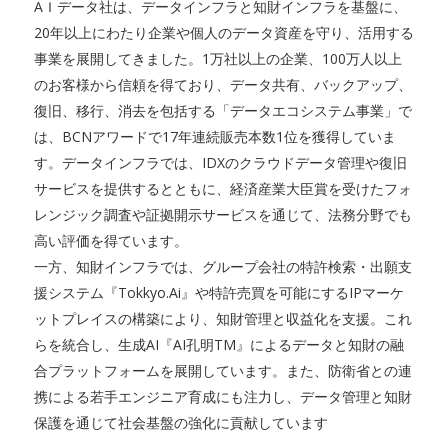
AＩデータ社は、データインフラと知財インフラを基盤に、
20年以上にわたり企業や個人のデータ資産を守り、活用する
事業を展開してきました。1万社以上の企業、100万人以上
のお客様から信頼を得ており、データ共有、バックアップ、
復旧、移行、消去を包括する「データエコシステム事業」で
は、BCNアワードで17年連続販売本数1位を獲得していま
す。データインフラでは、IDXのクラウドデータ管理や復旧
サービスを提供するとともに、経済産業大臣賞を受けたフォ
レンジック調査や証拠開示サービスを通じて、法務分野でも
高い評価を得ています。
一方、知財インフラでは、グループ会社の特許検索・出願支
援システム『Tokkyo.Ai』や特許売買を可能にするIPマーケ
ットプレイスの構築により、知財管理と収益化を支援。これ
らを統合し、生成AI『AI孔明TM』によるデータと知財の融
合プラットフォームを展開しています。また、防衛省との連
携による若手エンジニア育成にも注力し、データ管理と知財
保護を通じて社会基盤の強化に貢献しています