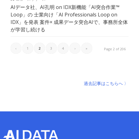
AIデータ社、AI孔明 on IDX新機能「AI突合作業™
Loop」の 士業向け「AI Professionals Loop on
IDX」を発表 案件× 成果データ突合AIで、事務所全体
が学習し続ける
‹
1
2
3
4
›
»
Page 2 of 206
過去記事はこちらへ 〉