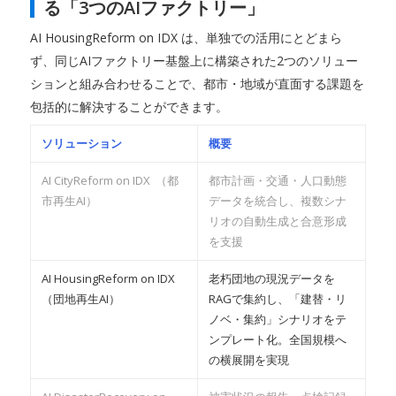
る「3つのAIファクトリー」
AI HousingReform on IDX は、単独での活用にとどまら
ず、同じAIファクトリー基盤上に構築された2つのソリュー
ションと組み合わせることで、都市・地域が直面する課題を
包括的に解決することができます。
ソリューション
概要
AI CityReform on IDX （都
都市計画・交通・人口動態
市再生AI）
データを統合し、複数シナ
リオの自動生成と合意形成
を支援
AI HousingReform on IDX
老朽団地の現況データを
（団地再生AI）
RAGで集約し、「建替・リ
ノベ・集約」シナリオをテ
ンプレート化。全国規模へ
の横展開を実現