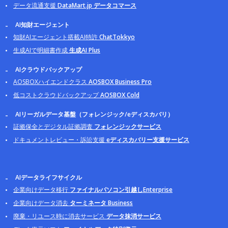
データ流通支援
DataMart.jp データコマース
AI知財エージェント
知財AIエージェント搭載AI特許
ChatTokkyo
生成AIで明細書作成
生成AI Plus
AIクラウドバックアップ
AOSBOXハイエンドクラス
AOSBOX Business Pro
低コストクラウドバックアップ
AOSBOX Cold
AIリーガルデータ基盤（フォレンジック/eディスカバリ）
証拠保全とデジタル証拠調査
フォレンジックサービス
ドキュメントレビュー・訴訟支援
eディスカバリー支援サービス
AIデータライフサイクル
企業向けデータ移行
ファイナルパソコン引越しEnterprise
企業向けデータ消去
ターミネータ Business
廃棄・リユース時に消去サービス
データ抹消サービス