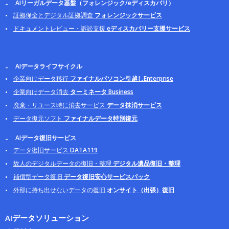
AIリーガルデータ基盤（フォレンジック/eディスカバリ）
証拠保全とデジタル証拠調査
フォレンジックサービス
ドキュメントレビュー・訴訟支援
eディスカバリー支援サービス
AIデータライフサイクル
企業向けデータ移行
ファイナルパソコン引越しEnterprise
企業向けデータ消去
ターミネータ Business
廃棄・リユース時に消去サービス
データ抹消サービス
データ復元ソフト
ファイナルデータ特別復元
AIデータ復旧サービス
データ復旧サービス
DATA119
故人のデジタルデータの復旧・整理
デジタル遺品復旧・整理
補償型データ復旧
データ復旧安心サービスパック
外部に持ち出せないデータの復旧
オンサイト（出張）復旧
AIデータソリューション