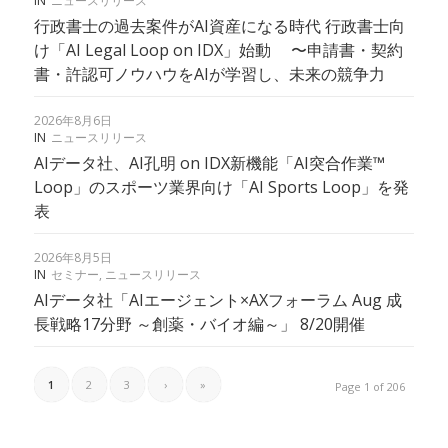
IN
ニュースリリース
行政書士の過去案件がAI資産になる時代 行政書士向
け「AI Legal Loop on IDX」始動 〜申請書・契約
書・許認可ノウハウをAIが学習し、未来の競争力
2026年8月6日
IN
ニュースリリース
AIデータ社、AI孔明 on IDX新機能「AI突合作業™︎
Loop」のスポーツ業界向け「AI Sports Loop」を発
表
2026年8月5日
IN
セミナー
,
ニュースリリース
AIデータ社「AIエージェント×AXフォーラム Aug 成
長戦略17分野 ～創薬・バイオ編～」 8/20開催
1
2
3
›
»
Page 1 of 206