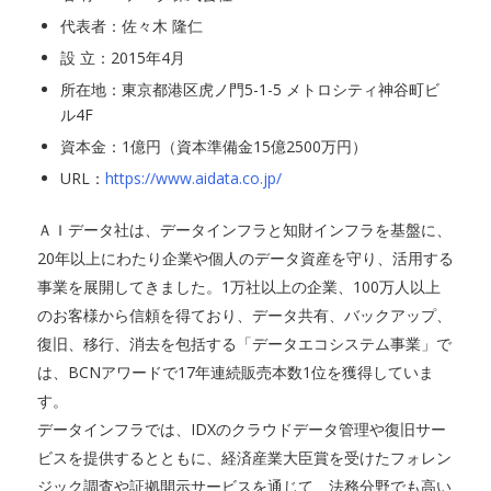
代表者：佐々木 隆仁
設 立：2015年4月
所在地：東京都港区虎ノ門5-1-5 メトロシティ神谷町ビ
ル4F
資本金：1億円（資本準備金15億2500万円）
URL：
https://www.aidata.co.jp/
ＡＩデータ社は、データインフラと知財インフラを基盤に、
20年以上にわたり企業や個人のデータ資産を守り、活用する
事業を展開してきました。1万社以上の企業、100万人以上
のお客様から信頼を得ており、データ共有、バックアップ、
復旧、移行、消去を包括する「データエコシステム事業」で
は、BCNアワードで17年連続販売本数1位を獲得していま
す。
データインフラでは、IDXのクラウドデータ管理や復旧サー
ビスを提供するとともに、経済産業大臣賞を受けたフォレン
ジック調査や証拠開示サービスを通じて、法務分野でも高い