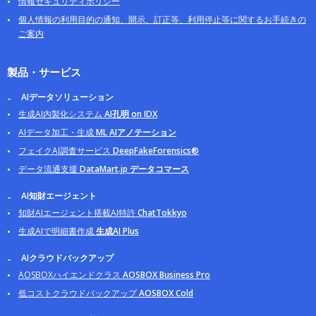
情報セキュリティポリシー
個人情報の利用目的の通知、開示、訂正等、利用停止等に関するお手続きの
ご案内
製品・サービス
AIデータソリューション
生成AI内製化システム
AI孔明 on IDX
AIデータ加工・生成
ML AIアノテーション
フェイクAI調査サービス
DeepFakeForensics®
データ流通支援
DataMart.jp データコマース
AI知財エージェント
知財AIエージェント搭載AI特許
ChatTokkyo
生成AIで明細書作成
生成AI Plus
AIクラウドバックアップ
AOSBOXハイエンドクラス
AOSBOX Business Pro
低コストクラウドバックアップ
AOSBOX Cold