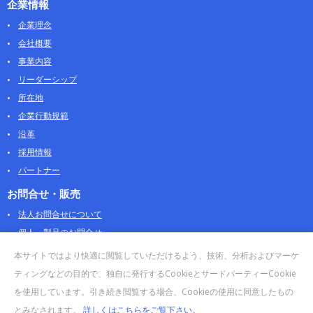
企業情報
企業理念
会社概要
事業内容
リーダーシップ
所在地
企業行動規範
沿革
採用情報
パートナー
お問合せ・販売
法人お問合せについて
個人・製品のお問合せ
AOSストア
本サイトではより快適に閲覧していただけるよう、技術、分析およびマーケ
クラウドデータカンパニー 法人向けガイド
ティングなどの目的で、独自に発行するCookieとサードパーティーCookie
販売終了・サポート終了製品
を使用しています。引き続き閲覧する場合、Cookieの使用に同意したもの
とみなされます。
詳しくはこちらをご覧下さい。