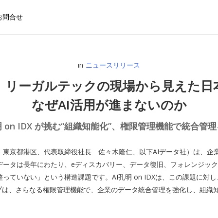
お問合せ
in
ニュースリリース
社、リーガルテックの現場から見えた日
なぜAI活用が進まないのか
明 on IDX が挑む“組織知能化”、権限管理機能で統合管
東京都港区、代表取締役社長 佐々木隆仁、以下AIデータ社）は、企業向けA
Iデータは長年にわたり、eディスカバリー、データ復旧、フォレンジッ
いない」という構造課題です。AI孔明 on IDXは、この課題に対し、企業全
ップは、さらなる権限管理機能で、企業のデータ統合管理を強化し、組織