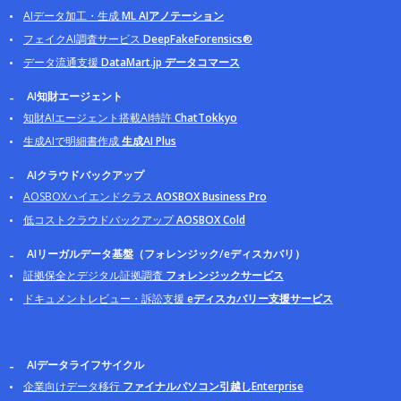
AIデータ加工・生成
ML AIアノテーション
フェイクAI調査サービス
DeepFakeForensics®
データ流通支援
DataMart.jp データコマース
AI知財エージェント
知財AIエージェント搭載AI特許
ChatTokkyo
生成AIで明細書作成
生成AI Plus
AIクラウドバックアップ
AOSBOXハイエンドクラス
AOSBOX Business Pro
低コストクラウドバックアップ
AOSBOX Cold
AIリーガルデータ基盤（フォレンジック/eディスカバリ）
証拠保全とデジタル証拠調査
フォレンジックサービス
ドキュメントレビュー・訴訟支援
eディスカバリー支援サービス
AIデータライフサイクル
企業向けデータ移行
ファイナルパソコン引越しEnterprise