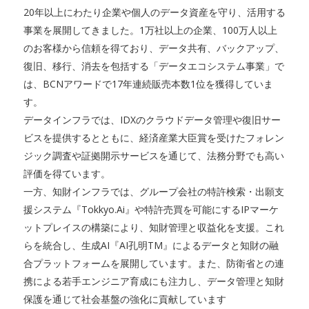
20年以上にわたり企業や個人のデータ資産を守り、活用する
事業を展開してきました。1万社以上の企業、100万人以上
のお客様から信頼を得ており、データ共有、バックアップ、
復旧、移行、消去を包括する「データエコシステム事業」で
は、BCNアワードで17年連続販売本数1位を獲得していま
す。
データインフラでは、IDXのクラウドデータ管理や復旧サー
ビスを提供するとともに、経済産業大臣賞を受けたフォレン
ジック調査や証拠開示サービスを通じて、法務分野でも高い
評価を得ています。
一方、知財インフラでは、グループ会社の特許検索・出願支
援システム『Tokkyo.Ai』や特許売買を可能にするIPマーケ
ットプレイスの構築により、知財管理と収益化を支援。これ
らを統合し、生成AI『AI孔明TM』によるデータと知財の融
合プラットフォームを展開しています。また、防衛省との連
携による若手エンジニア育成にも注力し、データ管理と知財
保護を通じて社会基盤の強化に貢献しています