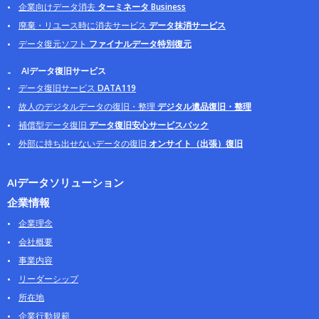
企業向けデータ消去
ターミネータ Business
廃棄・リユース時に消去サービス
データ抹消サービス
データ復元ソフト
ファイナルデータ特別復元
AIデータ復旧サービス
データ復旧サービス
DATA119
故人のデジタルデータの復旧・整理
デジタル遺品復旧・整理
補償型データ復旧
データ復旧安心サービスパック
外部に持ち出せないデータの復旧
オンサイト（出張）復旧
AIデータソリューション
企業情報
企業理念
会社概要
事業内容
リーダーシップ
所在地
企業行動規範