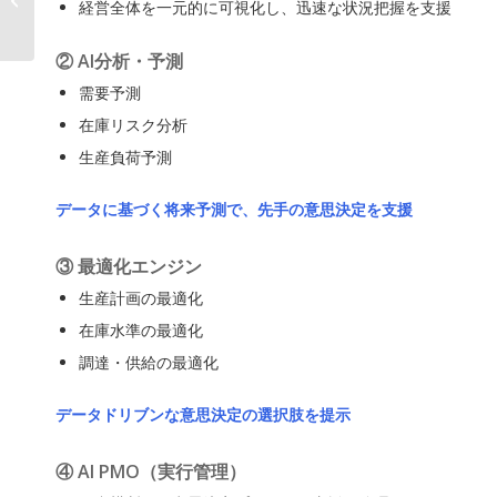
経営全体を一元的に可視化し、迅速な状況把握を支援
Forensics × LegalTech
VDR“調査（刀）×...
② AI分析・予測
需要予測
在庫リスク分析
生産負荷予測
データに基づく将来予測で、先手の意思決定を支援
③ 最適化エンジン
生産計画の最適化
在庫水準の最適化
調達・供給の最適化
データドリブンな意思決定の選択肢を提示
④ AI PMO（実行管理）