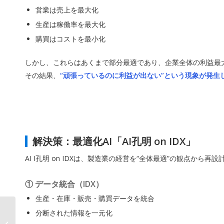
営業は売上を最大化
生産は稼働率を最大化
購買はコストを最小化
しかし、これらはあくまで部分最適であり、企業全体の利益最
その結果、
“頑張っているのに利益が出ない”という現象が発生
解決策：最適化AI「AI孔明 on IDX」
AI I孔明 on IDXは、製造業の経営を“全体最適”の観点から再
① データ統合（IDX）
生産・在庫・販売・購買データを統合
「リーガル防御二刀
分断された情報を一元化
流」宣言 EASY