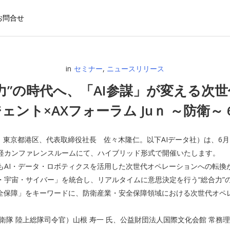
お問合せ
in
セミナー
,
ニュースリリース
力”の時代へ、「AI参謀」が変える次
ジェント×AXフォーラム Juｎ ～防衛～ 6
：東京都港区、代表取締役社長 佐々木隆仁。以下AIデータ社）は、6月
町の日経カンファレンスルームにて、ハイブリッド形式で開催いたします。
もAI・データ・ロボティクスを活用した次世代オペレーションへの転換
・宇宙・サイバー」を統合し、リアルタイムに意思決定を行う“総合力”
全保障」をキーワードに、防衛産業・安全保障領域における次世代オペ
上総隊司令官）山根 寿一 氏、公益財団法人国際文化会館 常務理事 神保 謙