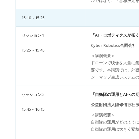
ルではなく、「意思決定を
15:10～15:25
セッション4
「AI・ロボティクスが拓く
Cyber Robotics合同
15:25～15:45
＜講演概要＞
ドローンで映像を大量に
要です。本講演では、外観
ン・マップ生成システム
セッション5
「自衛隊の運用とAIへの
公益財団法人陸修偕行社 
15:45～16:15
＜講演概要＞
自衛隊の運用がどのように
自衛隊の運用は大きく変貌