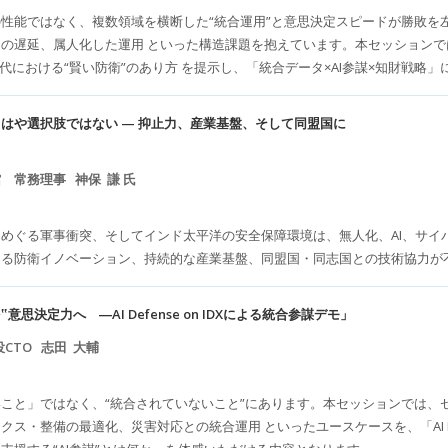
性能ではなく、複数領域を横断した“統合運用”と意思決定スピードが勝敗を
の遅延、属人化した運用 といった構造課題を抱えています。本セッションで
時代における“賢い防衛”のあり方 を提示し、「統合データ×AI参謀×知財戦略
はや選択肢ではない — 抑止力、産業基盤、そして同盟国に
 常務理事 神保 謙 氏
めぐる軍事衝突、そしてインド太平洋の安全保障環境は、無人化、AI、サイ
める防衛イノベーション、持続的な産業基盤、同盟国・同志国との技術協力が
思決定力へ ―AI Defense on IDXによる統合参謀デモ」
CTO 志田 大輔
こと」ではなく、“統合されていないこと”にあります。本セッションでは、
ス・整備の最適化、災害対応との統合運用 といったユースケースを、「AI Def