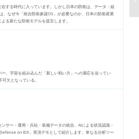
左右する時代に入っています。しかし日本の防衛は、データ・組
は、なぜ今「統合防衛参謀OS」が必要なのか、日本の防衛産業
」による新たな防衛モデルを提言します。
バー、宇宙を組み込んだ「新しい戦い方」への適応を迫ってい
不可欠となっている。
センサー・運用・兵站・装備データの統合、AIによる状況認識・
ense on IDX」実演デモとして紹介します。単なる分析ツー