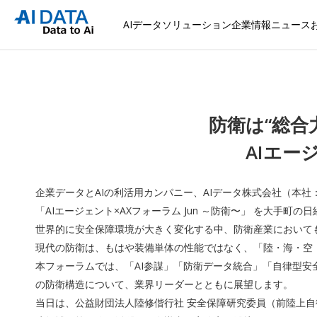
AIデータソリューション
企業情報
ニュース
防衛は“総合
AIエー
企業データとAIの利活用カンパニー、AIデータ株式会社（本社
「AIエージェント×AXフォーラム Jun ～防衛〜」 を大手
世界的に安全保障環境が大きく変化する中、防衛産業において
現代の防衛は、もはや装備単体の性能ではなく、「陸・海・空
本フォーラムでは、「AI参謀」「防衛データ統合」「自律型安
の防衛構造について、業界リーダーとともに展望します。
当日は、公益財団法人陸修偕行社 安全保障研究委員（前陸上自衛隊 陸