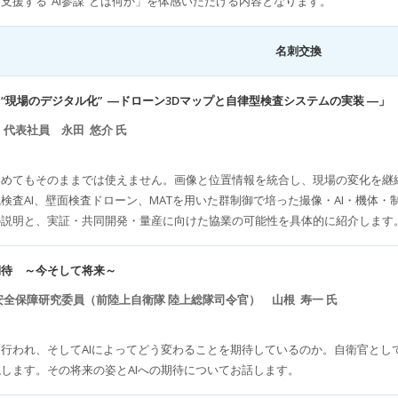
支援する“AI参謀”とは何か」を体感いただける内容となります。
名刺交換
“現場のデジタル化” ―ドローン3Dマップと自律型検査システムの実装 ―」
会社 代表社員 永田 悠介 氏
集めてもそのままでは使えません。画像と位置情報を統合し、現場の変化を継
検査AI、壁面検査ドローン、MATを用いた群制御で培った撮像・AI・機体
の説明と、実証・共同開発・量産に向けた協業の可能性を具体的に紹介します
期待 ～今そして将来～
安全保障研究委員（前陸上自衛隊 陸上総隊司令官） 山根 寿一 氏
行われ、そしてAIによってどう変わることを期待しているのか。自衛官とし
します。その将来の姿とAIへの期待についてお話します。