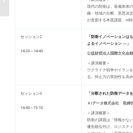
は？— 物流業の...
現代の防衛は、装備単体の
織・領域の分断、意思決定
が直面する本質課題、AI
セッション2
「防衛イノベーションはも
よるイノベーション —」
14:20～14:40
公益財団法人国際文化会館
＜講演概要＞
ウクライナ戦争やイランを
る。抑止力の実効性を高
セッション3
「分断された防衛データを‟意
ＡIデータ株式会社 取締役
14:40～15:10
＜講演概要＞
防衛の課題は「情報がない
優先順位付け、ロジスティク