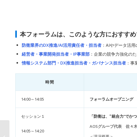
本フォーラムは、このような方におすすめ
防衛業界のDX推進/AI活用責任者・担当者
：AIやデータ活
経営者・事業開発担当者・IP事業部
：企業の競争力強化のた
情報システム部門・DX推進担当者・ガバナンス担当者
：事
時間
14:00～14:05
フォーラムオープニング
セッション１
「防衛は、‟統合力“でか
AOSグループ代表 佐々木
頑張って運んでいるの
14:05～14:20
＜講演概要＞
に利益が出ない理由と