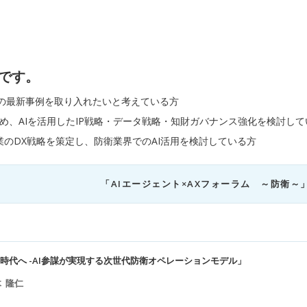
です。
用の最新事例を取り入れたいと考えている方
め、AIを活用したIP戦略・データ戦略・知財ガバナンス強化を検討して
業のDX戦略を策定し、防衛業界でのAI活用を検討している方
「AIエージェント×AXフォーラム ～防衛～
つ時代へ -AI参謀が実現する次世代防衛オペレーションモデル」
 隆仁