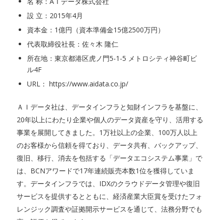
名 称：AＩデータ株式会社
設 立：2015年4月
資本金：1億円（資本準備金15億2500万円）
代表取締役社長：佐々木 隆仁
所在地：東京都港区虎ノ門5-1-5 メトロシティ神谷町ビ
ル4F
URL： https://www.aidata.co.jp/
ＡＩデータ社は、データインフラと知財インフラを基盤に、
20年以上にわたり企業や個人のデータ資産を守り、活用する
事業を展開してきました。1万社以上の企業、100万人以上
のお客様から信頼を得ており、データ共有、バックアップ、
復旧、移行、消去を包括する「データエコシステム事業」で
は、BCNアワードで17年連続販売本数1位を獲得していま
す。データインフラでは、IDXのクラウドデータ管理や復旧
サービスを提供するとともに、経済産業大臣賞を受けたフォ
レンジック調査や証拠開示サービスを通じて、法務分野でも