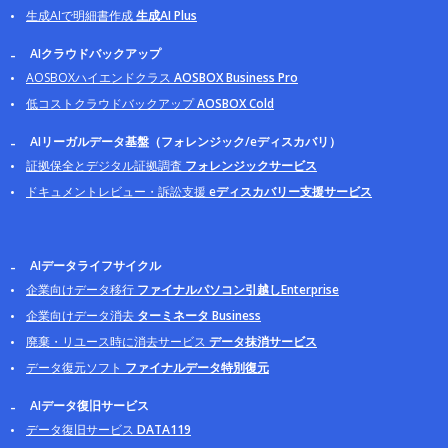
生成AIで明細書作成
生成AI Plus
AIクラウドバックアップ
AOSBOXハイエンドクラス
AOSBOX Business Pro
低コストクラウドバックアップ
AOSBOX Cold
AIリーガルデータ基盤（フォレンジック/eディスカバリ）
証拠保全とデジタル証拠調査
フォレンジックサービス
ドキュメントレビュー・訴訟支援
eディスカバリー支援サービス
AIデータライフサイクル
企業向けデータ移行
ファイナルパソコン引越しEnterprise
企業向けデータ消去
ターミネータ Business
廃棄・リユース時に消去サービス
データ抹消サービス
データ復元ソフト
ファイナルデータ特別復元
AIデータ復旧サービス
データ復旧サービス
DATA119