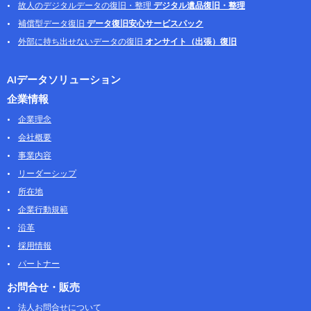
故人のデジタルデータの復旧・整理
デジタル遺品復旧・整理
補償型データ復旧
データ復旧安心サービスパック
外部に持ち出せないデータの復旧
オンサイト（出張）復旧
AIデータソリューション
企業情報
企業理念
会社概要
事業内容
リーダーシップ
所在地
企業行動規範
沿革
採用情報
パートナー
お問合せ・販売
法人お問合せについて