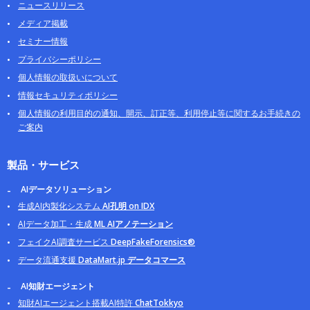
ニュースリリース
メディア掲載
セミナー情報
プライバシーポリシー
個人情報の取扱いについて
情報セキュリティポリシー
個人情報の利用目的の通知、開示、訂正等、利用停止等に関するお手続きの
ご案内
製品・サービス
AIデータソリューション
生成AI内製化システム
AI孔明 on IDX
AIデータ加工・生成
ML AIアノテーション
フェイクAI調査サービス
DeepFakeForensics®
データ流通支援
DataMart.jp データコマース
AI知財エージェント
知財AIエージェント搭載AI特許
ChatTokkyo