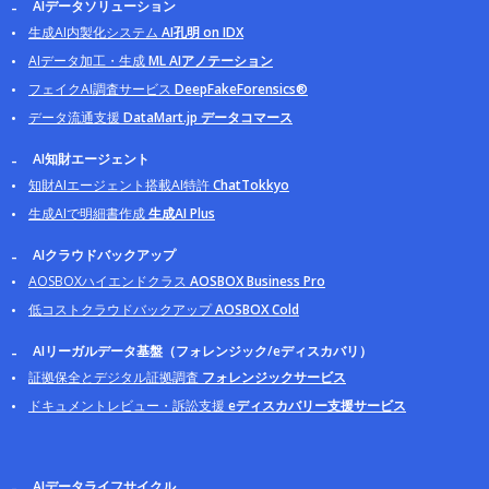
AIデータソリューション
生成AI内製化システム
AI孔明 on IDX
AIデータ加工・生成
ML AIアノテーション
フェイクAI調査サービス
DeepFakeForensics®
データ流通支援
DataMart.jp データコマース
AI知財エージェント
知財AIエージェント搭載AI特許
ChatTokkyo
生成AIで明細書作成
生成AI Plus
AIクラウドバックアップ
AOSBOXハイエンドクラス
AOSBOX Business Pro
低コストクラウドバックアップ
AOSBOX Cold
AIリーガルデータ基盤（フォレンジック/eディスカバリ）
証拠保全とデジタル証拠調査
フォレンジックサービス
ドキュメントレビュー・訴訟支援
eディスカバリー支援サービス
AIデータライフサイクル