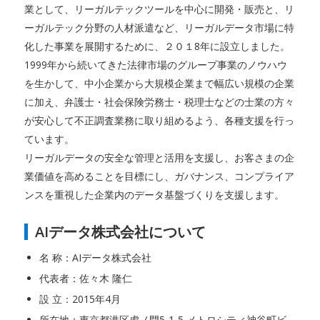
業として、リーガルテックツールを中心に開発・販売と、リ
ーガルテック分野の人材派遣など、リーガルデータ市場に特
化した事業を展開するために、２０１8年に設立しました。
1999年から続いてきた法律市場のグループ事業のノウハウ
を生かして、中小企業から大規模企業まで幅広い規模の企業
に加え、弁護士・社会保険労務士・税理士などの士業の方々
が安心して不正調査業務に取り組めるよう、各種支援を行っ
ています。
リーガルデータの安全な管理と活用を支援し、お客さまの企
業価値を高めることを目標にし、ガバナンス、コンプライア
ンスを重視した企業内のデータ基盤づくりを支援します。
AIデータ株式会社について
名 称：AIデータ株式会社
代表者：佐々木 隆仁
設 立：2015年4月
所在地：東京都港区虎ノ門5-1-5 メトロシティ神谷町ビ