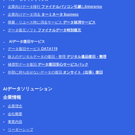
企業向けデータ移行
ファイナルパソコン引越しEnterprise
企業向けデータ消去
ターミネータ Business
廃棄・リユース時に消去サービス
データ抹消サービス
データ復元ソフト
ファイナルデータ特別復元
AIデータ復旧サービス
データ復旧サービス
DATA119
故人のデジタルデータの復旧・整理
デジタル遺品復旧・整理
補償型データ復旧
データ復旧安心サービスパック
外部に持ち出せないデータの復旧
オンサイト（出張）復旧
AIデータソリューション
企業情報
企業理念
会社概要
事業内容
リーダーシップ