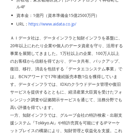
ル4F
資本金：1億円（資本準備金15億2500万円）
URL：
https://www.aidata.co.jp/
ＡＩデータ社は、データインフラと知財インフラを基盤に、
20年以上にわたり企業や個人のデータ資産を守り、活用する
事業を展開してきました。1万社以上の企業、100万人以上
のお客様から信頼を得ており、データ共有、バックアップ、
復旧、移行、消去を包括する「データエコシステム事業」で
は、BCNアワードで17年連続販売本数1位を獲得していま
す。データインフラでは、IDXのクラウドデータ管理や復旧
サービスを提供するとともに、経済産業大臣賞を受けたフォ
レンジック調査や証拠開示サービスを通じて、法務分野でも
高い評価を得ています。
一方、知財インフラでは、グループ会社の特許検索・出願支
援システム『Tokkyo.Ai』や特許売買を可能にするIPマーケ
ットプレイスの構築により、知財管理と収益化を支援。これ