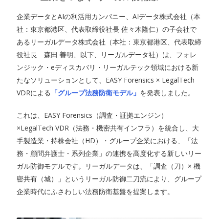
企業データとAIの利活用カンパニー、AIデータ株式会社（本
社：東京都港区、代表取締役社長 佐々木隆仁）の子会社で
あるリーガルデータ株式会社（本社：東京都港区、代表取締
役社長 森田 善明、以下、リーガルデータ社）は、フォレ
ンジック・eディスカバリ・リーガルテック領域における新
たなソリューションとして、EASY Forensics × LegalTech
VDRによる
「グループ法務防衛モデル」
を発表しました。
これは、EASY Forensics（調査・証拠エンジン）
×LegalTech VDR（法務・機密共有インフラ）を統合し、大
手製造業・持株会社（HD）・グループ企業における、「法
務・顧問弁護士・系列企業」の連携を高度化する新しいリー
ガル防御モデルです。リーガルデータは、「調査（刀）× 機
密共有（城）」というリーガル防御二刀流により、グループ
企業時代にふさわしい法務防衛基盤を提案します。