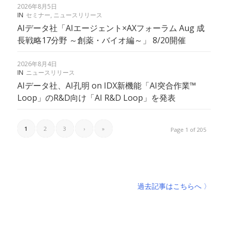
2026年8月5日
IN
セミナー
,
ニュースリリース
AIデータ社「AIエージェント×AXフォーラム Aug 成
長戦略17分野 ～創薬・バイオ編～」 8/20開催
2026年8月4日
IN
ニュースリリース
AIデータ社、AI孔明 on IDX新機能「AI突合作業™︎
Loop」のR&D向け「AI R&D Loop」を発表
1
2
3
›
»
Page 1 of 205
過去記事はこちらへ 〉