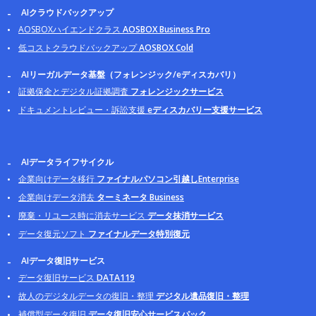
AIクラウドバックアップ
AOSBOXハイエンドクラス
AOSBOX Business Pro
低コストクラウドバックアップ
AOSBOX Cold
AIリーガルデータ基盤（フォレンジック/eディスカバリ）
証拠保全とデジタル証拠調査
フォレンジックサービス
ドキュメントレビュー・訴訟支援
eディスカバリー支援サービス
AIデータライフサイクル
企業向けデータ移行
ファイナルパソコン引越しEnterprise
企業向けデータ消去
ターミネータ Business
廃棄・リユース時に消去サービス
データ抹消サービス
データ復元ソフト
ファイナルデータ特別復元
AIデータ復旧サービス
データ復旧サービス
DATA119
故人のデジタルデータの復旧・整理
デジタル遺品復旧・整理
補償型データ復旧
データ復旧安心サービスパック