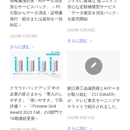
情報漏洩対策「AIデータ消去
ンドルに最適な 低コストで
安心サービスパック」 ～PC
安心な定額補償型サービス
引取からデータ消去・証明書
「データ復旧＆消去パック」
発行・処分または返却を一括
を販売開始
対応～
2023年10月24日
2023年11月28日
さらに読む
さらに読む
クラウドバックアップ 中小
鯖江商工会議所様とAIデータ
企業の皆さまから「導入のし
が取り組む「CCI DataDX」
やすさ」「使いやすさ」で高
が、テレビ東京モーニングサ
評価！ ～「ITreview Grid
テライトで紹介されました。
Award 2023 Fall」の3部門で
2023年10月12日
16期連続受賞～
さらに読む
2023年10月18日