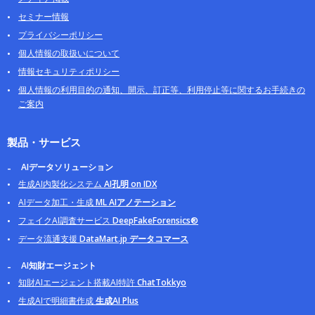
セミナー情報
プライバシーポリシー
個人情報の取扱いについて
情報セキュリティポリシー
個人情報の利用目的の通知、開示、訂正等、利用停止等に関するお手続きの
ご案内
製品・サービス
AIデータソリューション
生成AI内製化システム
AI孔明 on IDX
AIデータ加工・生成
ML AIアノテーション
フェイクAI調査サービス
DeepFakeForensics®
データ流通支援
DataMart.jp データコマース
AI知財エージェント
知財AIエージェント搭載AI特許
ChatTokkyo
生成AIで明細書作成
生成AI Plus